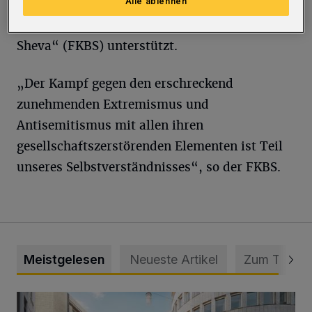
Alle ablehnen
und Opfern des 7. Oktobers“. Die Mahnwache
wird unter anderem vom „Freundeskreis Be'er
Sheva“ (FKBS) unterstützt.
„Der Kampf gegen den erschreckend
zunehmenden Extremismus und
Antisemitismus mit allen ihren
gesellschaftszerstörenden Elementen ist Teil
unseres Selbstverständnisses“, so der FKBS.
Meistgelesen
Neueste Artikel
Zum Thema
Ein neuer Brunnen für die Alte Freiheit