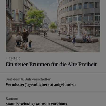
Elberfeld
Ein neuer Brunnen für die Alte Freiheit
Seit dem 8. Juli verschollen
Vermisster Jugendlicher tot aufgefunden
Vermisster Jugendlicher tot aufgefunden
Barmen
Mann beschädigt Autos in Parkhaus
Mann beschädigt Autos in Parkhaus