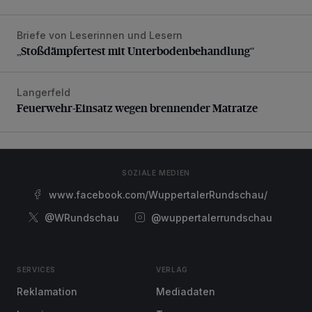
Briefe von Leserinnen und Lesern
„Stoßdämpfertest mit Unterbodenbehandlung“
„Stoßdämpfertest mit Unterbodenbehandlung“
Langerfeld
Feuerwehr-Einsatz wegen brennender Matratze
Feuerwehr-Einsatz wegen brennender Matratze
SOZIALE MEDIEN
www.facebook.com/WuppertalerRundschau/
@WRundschau
@wuppertalerrundschau
SERVICES
VERLAG
Reklamation
Mediadaten