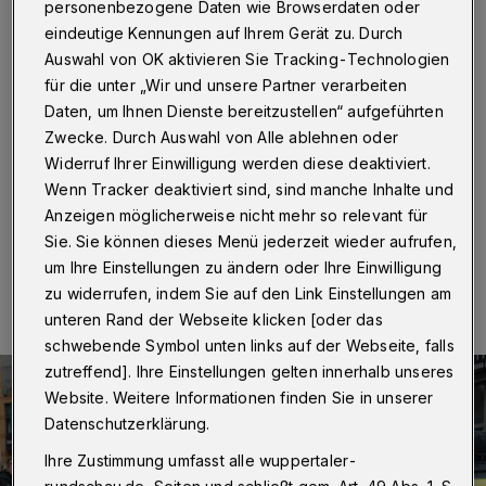
gegen jeden Antisemitismus“
personenbezogene Daten wie Browserdaten oder
eindeutige Kennungen auf Ihrem Gerät zu. Durch
Wuppertal
·
Als Reaktion auf den für Samstag (14.
Auswahl von OK aktivieren Sie Tracking-Technologien
Juni 2025) angekündigten „Friedensmarsch für Gaza“,
für die unter „Wir und unsere Partner verarbeiten
der um 13 Uhr auf dem Platz vor dem Hauptbahnhof
Daten, um Ihnen Dienste bereitzustellen“ aufgeführten
am Döppersberg startet und zum Laurentiusplatz
Zwecke. Durch Auswahl von Alle ablehnen oder
führen soll, ruft ein Aktionsbündnis zu einer
Widerruf Ihrer Einwilligung werden diese deaktiviert.
„Mahnwache gegen jeden Antisemitismus“ auf.
Wenn Tracker deaktiviert sind, sind manche Inhalte und
Anzeigen möglicherweise nicht mehr so relevant für
Sie. Sie können dieses Menü jederzeit wieder aufrufen,
13.06.2025 , 08:30 Uhr
Eine Minute Lesezeit
um Ihre Einstellungen zu ändern oder Ihre Einwilligung
zu widerrufen, indem Sie auf den Link Einstellungen am
unteren Rand der Webseite klicken [oder das
schwebende Symbol unten links auf der Webseite, falls
zutreffend]. Ihre Einstellungen gelten innerhalb unseres
Website. Weitere Informationen finden Sie in unserer
Datenschutzerklärung.
Ihre Zustimmung umfasst alle wuppertaler-