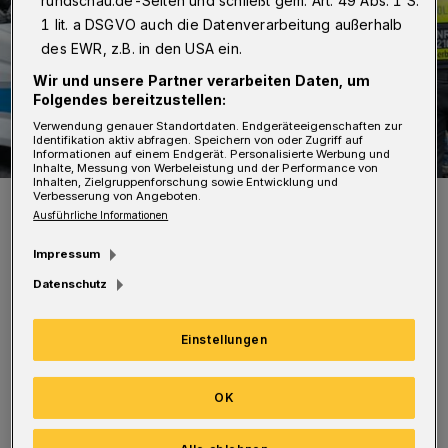
rundschau.de-Seiten und schließt gem. Art. 49 Abs. 1 S.
1 lit. a DSGVO auch die Datenverarbeitung außerhalb
des EWR, z.B. in den USA ein.
Wir und unsere Partner verarbeiten Daten, um
Folgendes bereitzustellen:
Verwendung genauer Standortdaten. Endgeräteeigenschaften zur
Identifikation aktiv abfragen. Speichern von oder Zugriff auf
Informationen auf einem Endgerät. Personalisierte Werbung und
Inhalte, Messung von Werbeleistung und der Performance von
Inhalten, Zielgruppenforschung sowie Entwicklung und
Verbesserung von Angeboten.
Pro-israelische Demonstrantinnen und Demonstranten im
November 2023 in Wuppertal.
Ausführliche Informationen
Foto: Christoph Petersen
Impressum
Datenschutz
Einstellungen
Sie beginnt um 14:30 Uhr auf Höhe der
Schwebebahnstation Döppersberg und trägt
OK
den Untertitel „Solidarität mit den Geiseln