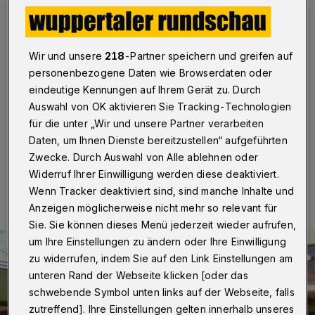
Plus beim LVR
Wuppertal
·
Wuppertal hat im Haushaltsjahr 2020 eine
Umlage in Höhe von 114,6 Millionen Euro an den
Wir und unsere
218
-Partner speichern und greifen auf
Landschaftsverband Rheinland (LVR) gezahlt. Im
personenbezogene Daten wie Browserdaten oder
selben Zeitraum sind nach Angaben des LVR
eindeutige Kennungen auf Ihrem Gerät zu. Durch
Leistungen in Höhe von 190 Millionen Euro an die Stadt
Auswahl von OK aktivieren Sie Tracking-Technologien
geflossen.
für die unter „Wir und unsere Partner verarbeiten
Daten, um Ihnen Dienste bereitzustellen“ aufgeführten
Zwecke. Durch Auswahl von Alle ablehnen oder
27.07.2021 , 14:28 Uhr
Eine Minute Lesezeit
Widerruf Ihrer Einwilligung werden diese deaktiviert.
Wenn Tracker deaktiviert sind, sind manche Inhalte und
Anzeigen möglicherweise nicht mehr so relevant für
Sie. Sie können dieses Menü jederzeit wieder aufrufen,
um Ihre Einstellungen zu ändern oder Ihre Einwilligung
zu widerrufen, indem Sie auf den Link Einstellungen am
unteren Rand der Webseite klicken [oder das
schwebende Symbol unten links auf der Webseite, falls
zutreffend]. Ihre Einstellungen gelten innerhalb unseres