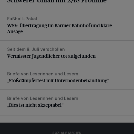
Fußball-Pokal
WSV: Übertragung im Barmer Bahnhof und klare Ansage
WSV: Übertragung im Barmer Bahnhof und klare
Ansage
Seit dem 8. Juli verschollen
Vermisster Jugendlicher tot aufgefunden
Vermisster Jugendlicher tot aufgefunden
Briefe von Leserinnen und Lesern
„Stoßdämpfertest mit Unterbodenbehandlung“
„Stoßdämpfertest mit Unterbodenbehandlung“
Briefe von Leserinnen und Lesern
„Dies ist nicht akzeptabel“
„Dies ist nicht akzeptabel“
SOZIALE MEDIEN