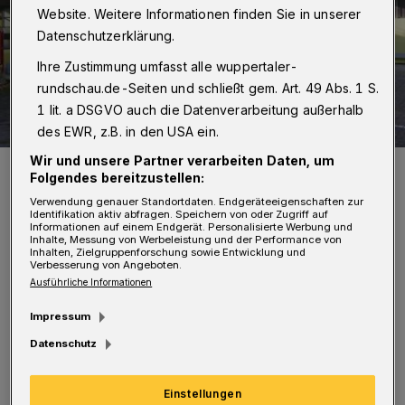
Website. Weitere Informationen finden Sie in unserer
Datenschutzerklärung.
Ihre Zustimmung umfasst alle wuppertaler-
rundschau.de-Seiten und schließt gem. Art. 49 Abs. 1 S.
1 lit. a DSGVO auch die Datenverarbeitung außerhalb
des EWR, z.B. in den USA ein.
Wir und unsere Partner verarbeiten Daten, um
Die LVR-Förderschule in der Melanchthonstraße.
Folgendes bereitzustellen:
Foto: LVR
Verwendung genauer Standortdaten. Endgeräteeigenschaften zur
Identifikation aktiv abfragen. Speichern von oder Zugriff auf
Informationen auf einem Endgerät. Personalisierte Werbung und
Inhalte, Messung von Werbeleistung und der Performance von
Inhalten, Zielgruppenforschung sowie Entwicklung und
Verbesserung von Angeboten.
Ausführliche Informationen
M
ehr als 111,7 Millionen Euro stammten
Impressum
aus dem Haushalt des LVR, weitere
Datenschutz
rund 78,3 Millionen Euro aus Bundes- und
Landesmitteln, die vom LVR bewirtschaftet
Einstellungen