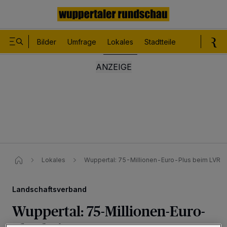
Bilder
Umfrage
Lokales
Stadtteile
Sport
Le
Lokales
Wuppertal: 75-Millionen-Euro-Plus beim LVR
Landschaftsverband
Wuppertal: 75-Millionen-Euro-