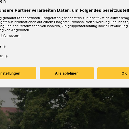
ein.
fW kritisiert den Barmer
unsere Partner verarbeiten Daten, um Folgendes bereitzustell
), dem die Anlagen gehören. Der aber
 genauer Standortdaten. Endgeräteeigenschaften zur Identifikation aktiv abfra
griff auf Informationen auf einem Endgerät. Personalisierte Werbung und Inhalt
ung und der Performance von Inhalten, Zielgruppenforschung sowie Entwicklung
ng von Angeboten.
 Informationen
m
sezeit
tz
instellungen
Alle ablehnen
OK