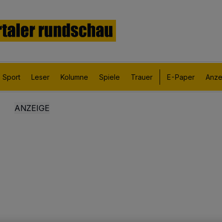
Sport
Leser
Kolumne
Spiele
Trauer
E-Paper
Anze