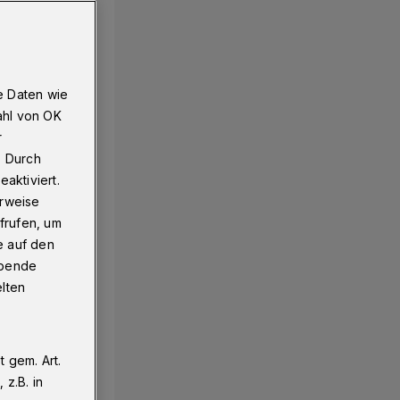
e Daten wie
ahl von OK
r
. Durch
aktiviert.
erweise
frufen, um
e auf den
ebende
elten
 gem. Art.
z.B. in