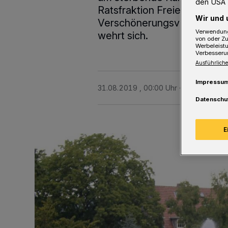
den USA 
Ratsfraktion Freie Wähler/W
Wir und 
Verschönerungsverein (BVV
Verwendung
wehrt sich.
von oder Zu
Werbeleist
Verbesseru
Ausführliche
Impressu
31.08.2019 , 00:00 Uhr
3 Minuten Le
Datenschu
E