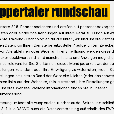
Wuppertal-Barmen: Verein braucht mehr „Wassergeld"
unsere
218
-Partner speichern und greifen auf personenbezogen
aten oder eindeutige Kennungen auf Ihrem Gerät zu. Durch Ausw
n Sie Tracking-Technologien für die unter „Wir und unsere Partne
en Daten, um Ihnen Dienste bereitzustellen“ aufgeführten Zwecke
in Wuppertal-
on Alle ablehnen oder Widerruf Ihrer Einwilligung werden diese de
cker deaktiviert sind, sind manche Inhalte und Anzeigen möglich
ein braucht mehr
r so relevant für Sie. Sie können dieses Menü jederzeit wieder au
tellungen zu ändern oder Ihre Einwilligung zu widerrufen, indem Si
stellungen am unteren Rand der Webseite klicken [oder das schw
ten links auf der Webseite, falls zutreffend]. Ihre Einstellungen g
 unseres Website. Weitere Informationen finden Sie in unserer
utzerklärung.
che Feuerwehreinsatz, bei dem
immung umfasst alle wuppertaler-rundschau.de-Seiten und schließt
teren Barmer Anlagen auffüllen mussten,
 S. 1 lit. a DSGVO auch die Datenverarbeitung außerhalb des EWR, 
ten, sorgt für Diskussionen. Die