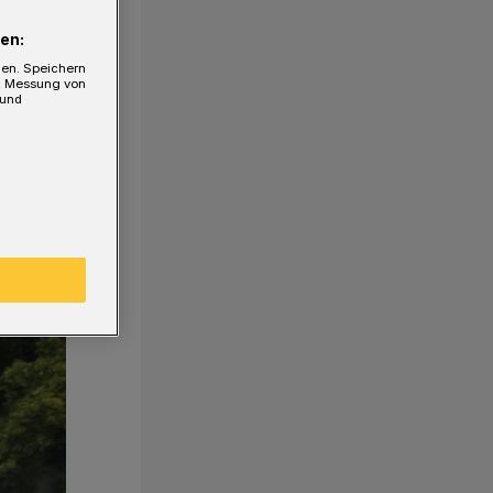
en:
gen. Speichern
e, Messung von
 und