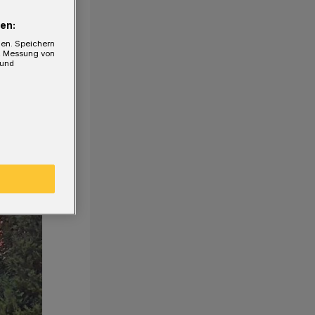
en:
gen. Speichern
e, Messung von
 und