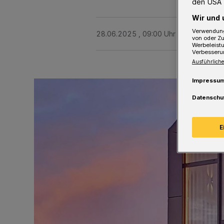
den USA 
Wir und 
Verwendung
28.06.2025 , 09:00 Uhr
Eine Minute 
von oder Zu
Werbeleist
Verbesseru
Ausführliche
Impressu
Datenschu
E