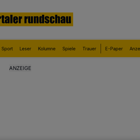
Sport
Leser
Kolumne
Spiele
Trauer
E-Paper
Anze