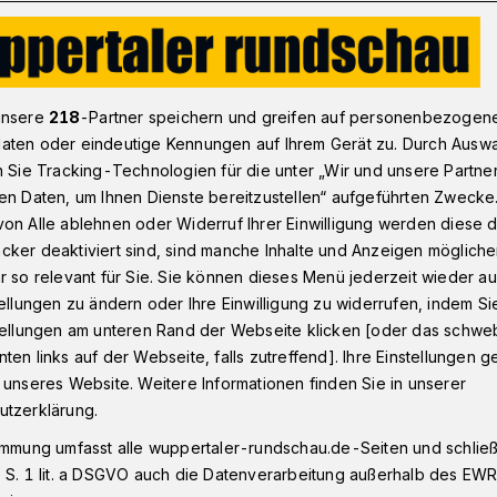
tur: Aus Wuppertal sind acht dabei
unsere
218
-Partner speichern und greifen auf personenbezogen
aten oder eindeutige Kennungen auf Ihrem Gerät zu. Durch Ausw
n Sie Tracking-Technologien für die unter „Wir und unsere Partne
en Daten, um Ihnen Dienste bereitzustellen“ aufgeführten Zwecke
itektur: Aus
on Alle ablehnen oder Widerruf Ihrer Einwilligung werden diese de
cker deaktiviert sind, sind manche Inhalte und Anzeigen möglich
nd acht dabei
r so relevant für Sie. Sie können dieses Menü jederzeit wieder au
tellungen zu ändern oder Ihre Einwilligung zu widerrufen, indem Si
stellungen am unteren Rand der Webseite klicken [oder das schw
ten links auf der Webseite, falls zutreffend]. Ihre Einstellungen g
 Sonntag (28. und 29. Juni 2025) findet
 unseres Website. Weitere Informationen finden Sie in unserer
r „Tag der Architektur“ statt. Wuppertal
utzerklärung.
Gebäuden dabei – drei davon städtische,
immung umfasst alle wuppertaler-rundschau.de-Seiten und schließt
wortung des Gebäudemanagements (GMW).
 S. 1 lit. a DSGVO auch die Datenverarbeitung außerhalb des EWR, 