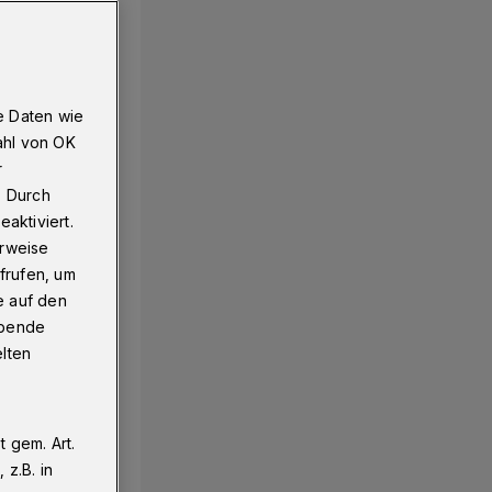
e Daten wie
ahl von OK
r
. Durch
aktiviert.
erweise
frufen, um
e auf den
ebende
elten
 gem. Art.
z.B. in