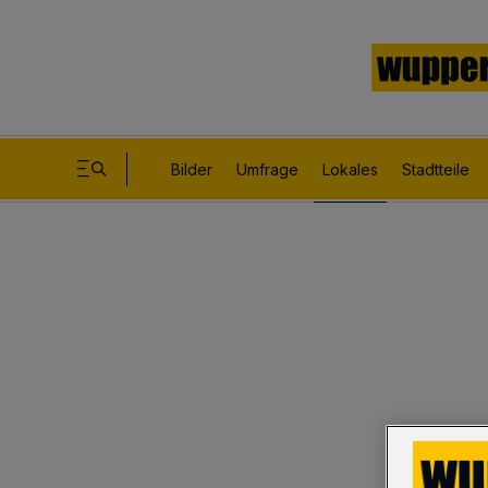
Bilder
Umfrage
Lokales
Stadtteile