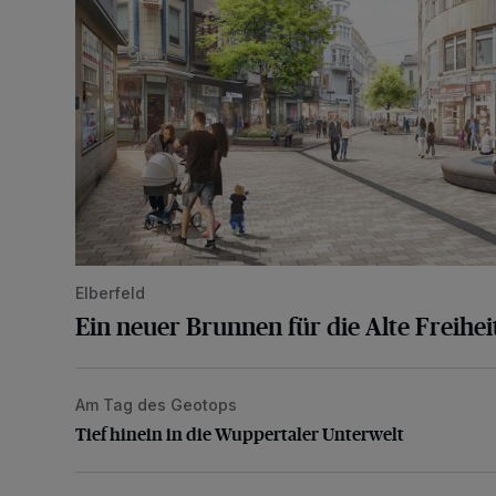
Elberfeld
Ein neuer Brunnen für die Alte Freihei
Am Tag des Geotops
Tief hinein in die Wuppertaler Unterwelt
Tief hinein in die Wuppertaler Unterwelt