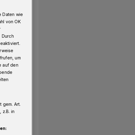
e Daten wie
ahl von OK
r
. Durch
aktiviert.
erweise
frufen, um
e auf den
ebende
elten
 gem. Art.
z.B. in
en: