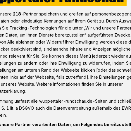
unsere
218
-Partner speichern und greifen auf personenbezogen
aten oder eindeutige Kennungen auf Ihrem Gerät zu. Durch Ausw
olizei in Wuppertal: Tipps gegen Trickbetrüger
n Sie Tracking-Technologien für die unter „Wir und unsere Partne
en Daten, um Ihnen Dienste bereitzustellen“ aufgeführten Zwecke
on Alle ablehnen oder Widerruf Ihrer Einwilligung werden diese de
cker deaktiviert sind, sind manche Inhalte und Anzeigen möglich
üre mit Tipps
r so relevant für Sie. Sie können dieses Menü jederzeit wieder au
tellungen zu ändern oder Ihre Einwilligung zu widerrufen, indem Si
stellungen am unteren Rand der Webseite klicken [oder das schw
etrüger
ten links auf der Webseite, falls zutreffend]. Ihre Einstellungen g
 unseres Website. Weitere Informationen finden Sie in unserer
utzerklärung.
 in Wuppertal, Remscheid und Solingen
immung umfasst alle wuppertaler-rundschau.de-Seiten und schließt
ei eine Informationsbroschüre gegen
 S. 1 lit. a DSGVO auch die Datenverarbeitung außerhalb des EWR, 
ie Broschüre „Klüger gegen Betrüger“
ein.
und gibt Verhaltenstipps zu konkreten
unsere Partner verarbeiten Daten, um Folgendes bereitzustell
Kriminellen am Telefon oder im