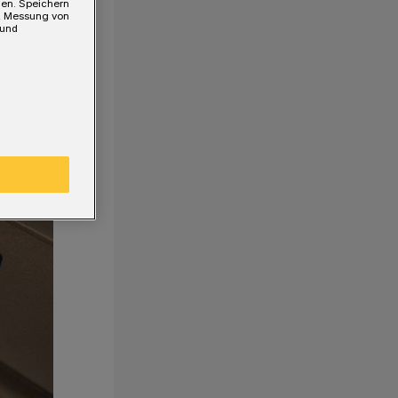
gen. Speichern
e, Messung von
 und