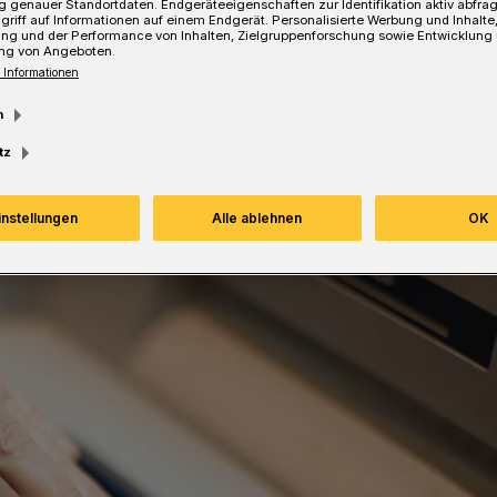
 genauer Standortdaten. Endgeräteeigenschaften zur Identifikation aktiv abfra
 Haustür wirksam entgegentritt.
griff auf Informationen auf einem Endgerät. Personalisierte Werbung und Inhalt
ung und der Performance von Inhalten, Zielgruppenforschung sowie Entwicklung
ng von Angeboten.
 Informationen
m
Lesezeit
tz
instellungen
Alle ablehnen
OK