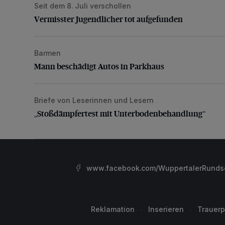
Seit dem 8. Juli verschollen
Vermisster Jugendlicher tot aufgefunden
Vermisster Jugendlicher tot aufgefunden
Barmen
Mann beschädigt Autos in Parkhaus
Mann beschädigt Autos in Parkhaus
Briefe von Leserinnen und Lesern
„Stoßdämpfertest mit Unterbodenbehandlung“
„Stoßdämpfertest mit Unterbodenbehandlung“
www.facebook.com/WuppertalerRunds
Reklamation
Inserieren
Trauerp