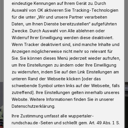
Kontrolle
eindeutige Kennungen auf Ihrem Gerät zu. Durch
Auswahl von OK aktivieren Sie Tracking-Technologien
Wuppertal
·
Die Wuppertaler Feuerwehr musste am
für die unter „Wir und unsere Partner verarbeiten
Samstagnachmittag (24.10.2020) in die Straße
Daten, um Ihnen Dienste bereitzustellen“ aufgeführten
Laubengang einen Küchenbrand im Erdgeschoss
Zwecke. Durch Auswahl von Alle ablehnen oder
löschen.
Widerruf Ihrer Einwilligung werden diese deaktiviert.
Wenn Tracker deaktiviert sind, sind manche Inhalte und
Anzeigen möglicherweise nicht mehr so relevant für
24.10.2020 , 23:41 Uhr
Eine Minute Lesezeit
Sie. Sie können dieses Menü jederzeit wieder aufrufen,
um Ihre Einstellungen zu ändern oder Ihre Einwilligung
zu widerrufen, indem Sie auf den Link Einstellungen am
unteren Rand der Webseite klicken [oder das
schwebende Symbol unten links auf der Webseite, falls
zutreffend]. Ihre Einstellungen gelten innerhalb unseres
Website. Weitere Informationen finden Sie in unserer
Datenschutzerklärung.
Ihre Zustimmung umfasst alle wuppertaler-
rundschau.de-Seiten und schließt gem. Art. 49 Abs. 1 S.