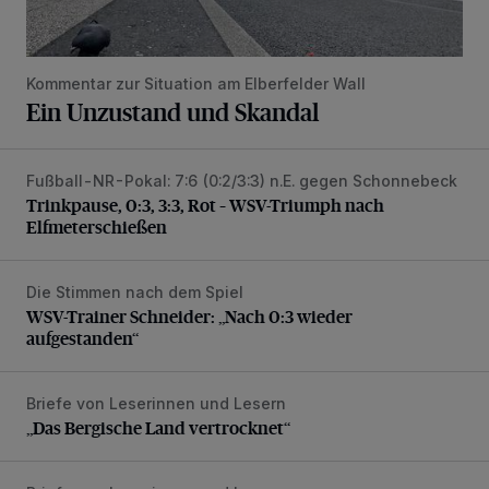
Kommentar zur Situation am Elberfelder Wall
Ein Unzustand und Skandal
Fußball-NR-Pokal: 7:6 (0:2/3:3) n.E. gegen Schonnebeck
Trinkpause, 0:3, 3:3, Rot – WSV-Triumph nach Elfmetersc
Trinkpause, 0:3, 3:3, Rot – WSV-Triumph nach
Elfmeterschießen
Die Stimmen nach dem Spiel
WSV-Trainer Schneider: „Nach 0:3 wieder aufgestanden“
WSV-Trainer Schneider: „Nach 0:3 wieder
aufgestanden“
Briefe von Leserinnen und Lesern
„Das Bergische Land vertrocknet“
„Das Bergische Land vertrocknet“