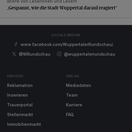
Briefe von Leserinnen und Lesern
„Gespannt, wie die Stadt Wuppertal darauf reagiert“
„Gespannt, wie die Stadt Wuppertal darauf reagiert“
SOZIALE MEDIEN
www.facebook.com/WuppertalerRundschau/
@WRundschau
@wuppertalerrundschau
SERVICES
VERLAG
Reklamation
Mediadaten
Inserieren
Team
Trauerportal
Karriere
Stellenmarkt
FAQ
Immobilienmarkt