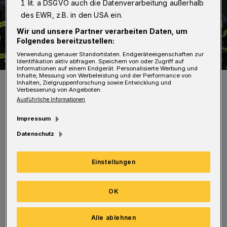
1 lit. a DSGVO auch die Datenverarbeitung außerhalb
des EWR, z.B. in den USA ein.
Wir und unsere Partner verarbeiten Daten, um
Folgendes bereitzustellen:
Verwendung genauer Standortdaten. Endgeräteeigenschaften zur
Identifikation aktiv abfragen. Speichern von oder Zugriff auf
Informationen auf einem Endgerät. Personalisierte Werbung und
Inhalte, Messung von Werbeleistung und der Performance von
Die Einsatzkräfte hatten die Lage schnell im Griff.
Inhalten, Zielgruppenforschung sowie Entwicklung und
Verbesserung von Angeboten.
Foto: Christoph Petersen
Ausführliche Informationen
Impressum
Datenschutz
Ein Trupp unter Atemschutz bekam die
Einstellungen
Flammen mit einem Kleinlöschgerät in den
Griff. Eine Person wurde während der
OK
Einsatzmaßnahme vom Rettungsdienst
betreut, blieb aber unverletzt. Neben der
Alle ablehnen