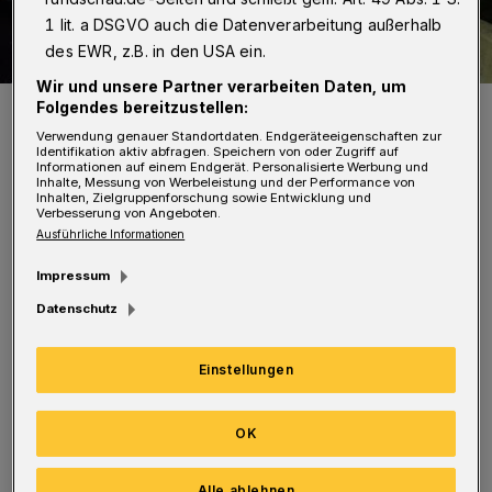
1 lit. a DSGVO auch die Datenverarbeitung außerhalb
des EWR, z.B. in den USA ein.
Wir und unsere Partner verarbeiten Daten, um
Der Wagen war schwer beschädigt.
Folgendes bereitzustellen:
Foto: Christoph Petersen
Verwendung genauer Standortdaten. Endgeräteeigenschaften zur
Identifikation aktiv abfragen. Speichern von oder Zugriff auf
Informationen auf einem Endgerät. Personalisierte Werbung und
Inhalte, Messung von Werbeleistung und der Performance von
Inhalten, Zielgruppenforschung sowie Entwicklung und
Verbesserung von Angeboten.
Ausführliche Informationen
Ein Pkw hatte nach Polizeiangaben gegen 23.15
Impressum
Uhr auf der linken Spur überholt. Der Fahrer
Datenschutz
verlor auf der nassen Fahrbahn die Kontrolle
über den Wagen, der rund 200 Meter vor der
Einstellungen
Abfahrt Elberfeld in die Betonbegrenzung
prallte. Nach etwa 100 Metern kam das Auto
OK
zum Stehen.
Alle ablehnen