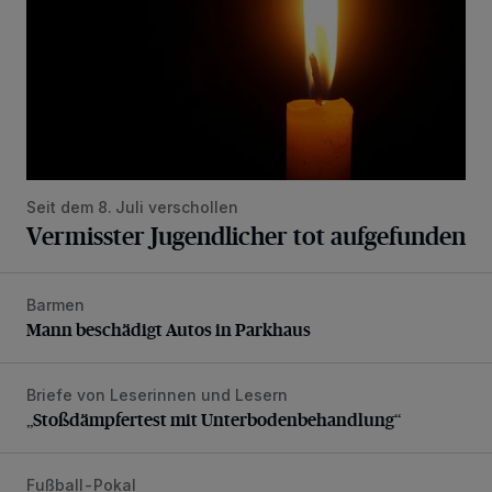
Seit dem 8. Juli verschollen
Vermisster Jugendlicher tot aufgefunden
Barmen
Mann beschädigt Autos in Parkhaus
Mann beschädigt Autos in Parkhaus
Briefe von Leserinnen und Lesern
„Stoßdämpfertest mit Unterbodenbehandlung“
„Stoßdämpfertest mit Unterbodenbehandlung“
Fußball-Pokal
WSV: Übertragung im Barmer Bahnhof und klare Ansage