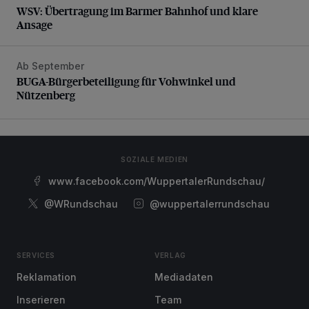
WSV: Übertragung im Barmer Bahnhof und klare
Ansage
Ab September
BUGA-Bürgerbeteiligung für Vohwinkel und Nützenberg
BUGA-Bürgerbeteiligung für Vohwinkel und
Nützenberg
SOZIALE MEDIEN
www.facebook.com/WuppertalerRundschau/
@WRundschau
@wuppertalerrundschau
SERVICES
VERLAG
Reklamation
Mediadaten
Inserieren
Team