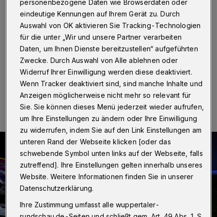
personenbezogene Daten wie Browserdaten oder
Wuppertal
·
Auf der A46 hat sich am späten
eindeutige Kennungen auf Ihrem Gerät zu. Durch
Mittwochabend (15. Januar 2020) zwischen den
Auswahl von OK aktivieren Sie Tracking-Technologien
Anschlussstellen Wuppertal-Barmen und -Elberfeld ein
für die unter „Wir und unsere Partner verarbeiten
Unfall ereignet. Zwei Personen wurden dabei schwer
verletzt.
Daten, um Ihnen Dienste bereitzustellen“ aufgeführten
Zwecke. Durch Auswahl von Alle ablehnen oder
Widerruf Ihrer Einwilligung werden diese deaktiviert.
Wenn Tracker deaktiviert sind, sind manche Inhalte und
16.01.2020 , 08:01 Uhr
Eine Minute Lesezeit
Anzeigen möglicherweise nicht mehr so relevant für
Sie. Sie können dieses Menü jederzeit wieder aufrufen,
um Ihre Einstellungen zu ändern oder Ihre Einwilligung
zu widerrufen, indem Sie auf den Link Einstellungen am
unteren Rand der Webseite klicken [oder das
schwebende Symbol unten links auf der Webseite, falls
zutreffend]. Ihre Einstellungen gelten innerhalb unseres
Website. Weitere Informationen finden Sie in unserer
Datenschutzerklärung.
Ihre Zustimmung umfasst alle wuppertaler-
rundschau.de-Seiten und schließt gem. Art. 49 Abs. 1 S.