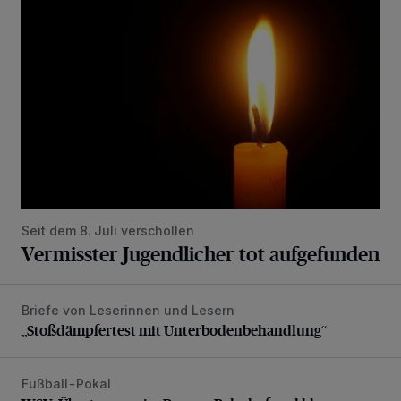
Seit dem 8. Juli verschollen
Vermisster Jugendlicher tot aufgefunden
Briefe von Leserinnen und Lesern
„Stoßdämpfertest mit Unterbodenbehandlung“
„Stoßdämpfertest mit Unterbodenbehandlung“
Fußball-Pokal
WSV: Übertragung im Barmer Bahnhof und klare Ansage