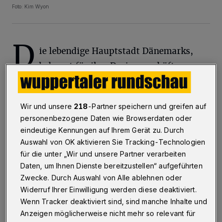
Foto: Kim Wyon
D
ie lebendige Hauptstadt Dänemarks,
bekannt für ihre Designgeschäfte,
moderne Architektur und ein pulsierendes
Stadtleben, ist das ideale Ziel für einen
Wir und unsere
218
-Partner speichern und greifen auf
unvergesslichen Ausflug mit den Mädels. Auf
personenbezogene Daten wie Browserdaten oder
geht’s nach Kopenhagen!
eindeutige Kennungen auf Ihrem Gerät zu. Durch
Auswahl von OK aktivieren Sie Tracking-Technologien
für die unter „Wir und unsere Partner verarbeiten
Daten, um Ihnen Dienste bereitzustellen“ aufgeführten
Anreise und Übernachtung
Zwecke. Durch Auswahl von Alle ablehnen oder
Widerruf Ihrer Einwilligung werden diese deaktiviert.
Die Anreise nach Kopenhagen kann entspannt
Wenn Tracker deaktiviert sind, sind manche Inhalte und
mit dem Zug von Wuppertal über Hamburg
Anzeigen möglicherweise nicht mehr so relevant für