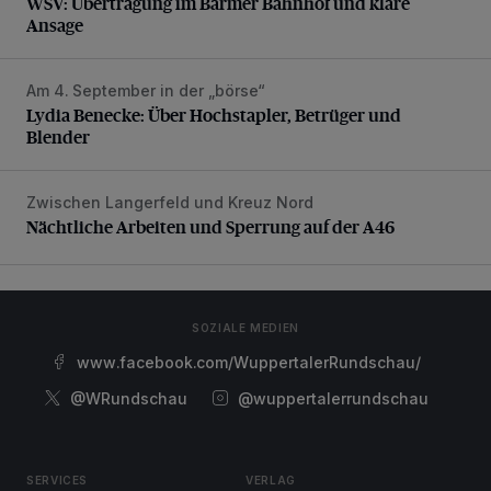
WSV: Übertragung im Barmer Bahnhof und klare
Ansage
Am 4. September in der „börse“
Lydia Benecke: Über Hochstapler, Betrüger und Blender
Lydia Benecke: Über Hochstapler, Betrüger und
Blender
Zwischen Langerfeld und Kreuz Nord
Nächtliche Arbeiten und Sperrung auf der A46
Nächtliche Arbeiten und Sperrung auf der A46
SOZIALE MEDIEN
www.facebook.com/WuppertalerRundschau/
@WRundschau
@wuppertalerrundschau
SERVICES
VERLAG