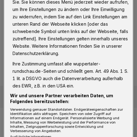
erfolgen. Die Fahrt, die etwa neun Stunden
Sie. Sie können dieses Menü jederzeit wieder aufrufen,
dauert, bietet reichlich Zeit zum Relaxen und
um Ihre Einstellungen zu ändern oder Ihre Einwilligung
zu widerrufen, indem Sie auf den Link Einstellungen am
um mit den Mädels bei Sekt, Snacks und
unteren Rand der Webseite klicken [oder das
kleinen Mahlzeiten über Gott und die Welt zu
schwebende Symbol unten links auf der Webseite, falls
plaudern – ideal auch, um nebenbei zu
zutreffend]. Ihre Einstellungen gelten innerhalb unseres
stricken oder zu häkeln. Alternativ gibt es
Website. Weitere Informationen finden Sie in unserer
Datenschutzerklärung.
Direktflüge von Düsseldorf nach Kopenhagen,
Ihre Zustimmung umfasst alle wuppertaler-
mit denen ihr in ungefähr 1,5 Stunden in der
rundschau.de-Seiten und schließt gem. Art. 49 Abs. 1 S.
dänischen Hauptstadt ankommen könnt.
1 lit. a DSGVO auch die Datenverarbeitung außerhalb
des EWR, z.B. in den USA ein.
Wir und unsere Partner verarbeiten Daten, um
Folgendes bereitzustellen:
Verwendung genauer Standortdaten. Endgeräteeigenschaften zur
Identifikation aktiv abfragen. Speichern von oder Zugriff auf
Informationen auf einem Endgerät. Personalisierte Werbung und
Die Auswahl an Unterkünften für den
Urlaub
Inhalte, Messung von Werbeleistung und der Performance von
Inhalten, Zielgruppenforschung sowie Entwicklung und
in Dänemark
ist vielfältig. In Kopenhagen
Verbesserung von Angeboten.
Ausführliche Informationen