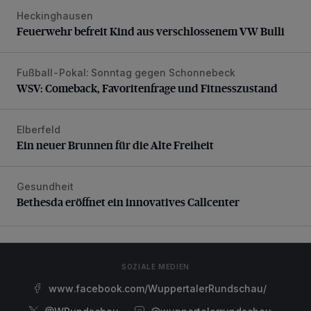
Heckinghausen
Feuerwehr befreit Kind aus verschlossenem VW Bulli
Feuerwehr befreit Kind aus verschlossenem VW Bulli
Fußball-Pokal: Sonntag gegen Schonnebeck
WSV: Comeback, Favoritenfrage und Fitnesszustand
WSV: Comeback, Favoritenfrage und Fitnesszustand
Elberfeld
Ein neuer Brunnen für die Alte Freiheit
Ein neuer Brunnen für die Alte Freiheit
Gesundheit
Bethesda eröffnet ein innovatives Callcenter
Bethesda eröffnet ein innovatives Callcenter
SOZIALE MEDIEN
www.facebook.com/WuppertalerRundschau/