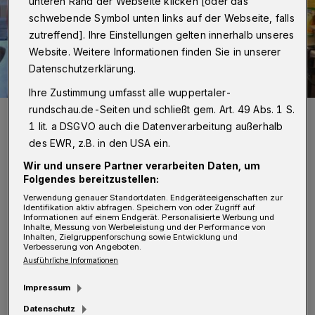
unteren Rand der Webseite klicken [oder das
schwebende Symbol unten links auf der Webseite, falls
zutreffend]. Ihre Einstellungen gelten innerhalb unseres
Website. Weitere Informationen finden Sie in unserer
Datenschutzerklärung.
Ihre Zustimmung umfasst alle wuppertaler-
rundschau.de-Seiten und schließt gem. Art. 49 Abs. 1 S.
Wolfgang Ebert, Gabriela Ebert und Peter Vorsteher (von li.) in der
Küche der Tafelkantine, wo warme Mahlzeiten zubereitet werden.
1 lit. a DSGVO auch die Datenverarbeitung außerhalb
Foto: UD, Tafel
des EWR, z.B. in den USA ein.
Wir und unsere Partner verarbeiten Daten, um
Folgendes bereitzustellen:
Verwendung genauer Standortdaten. Endgeräteeigenschaften zur
Identifikation aktiv abfragen. Speichern von oder Zugriff auf
M
Informationen auf einem Endgerät. Personalisierte Werbung und
aßgeblich wurde sie initiiert von
Inhalte, Messung von Werbeleistung und der Performance von
Inhalten, Zielgruppenforschung sowie Entwicklung und
Gabriela und Wolfgang Ebert:
Verbesserung von Angeboten.
Ausführliche Informationen
„Wuppertalerinnen und Wuppertaler haben in
Impressum
Zeiten der Krise immer bewiesen, dass
Datenschutz
Solidarität in dieser Stadt kein Fremdwort ist.