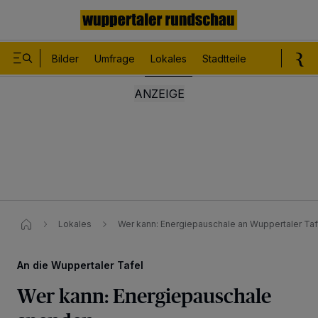
Bilder
Umfrage
Lokales
Stadtteile
Sport
Le
Lokales
Wer kann: Energiepauschale an Wuppertaler Ta
An die Wuppertaler Tafel
Wer kann: Energiepauschale