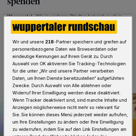
spenden
Wuppertal
·
Wie in anderen Städten hat sich auch in
Wuppertal eine Initiative gebildet, die finanziell besser
aufgestellte Bürgerinnen und Bürger anregen will, Geld
aus der Energiepauschale für soziale Zwecke zu
spenden – im konkreten Fall an die Wuppertaler Tafel.
Wir und unsere
218
-Partner speichern und greifen auf
personenbezogene Daten wie Browserdaten oder
eindeutige Kennungen auf Ihrem Gerät zu. Durch
Auswahl von OK aktivieren Sie Tracking-Technologien
23.11.2022 , 16:41 Uhr
Eine Minute Lesezeit
für die unter „Wir und unsere Partner verarbeiten
Daten, um Ihnen Dienste bereitzustellen“ aufgeführten
Zwecke. Durch Auswahl von Alle ablehnen oder
Widerruf Ihrer Einwilligung werden diese deaktiviert.
Wenn Tracker deaktiviert sind, sind manche Inhalte und
Anzeigen möglicherweise nicht mehr so relevant für
Sie. Sie können dieses Menü jederzeit wieder aufrufen,
um Ihre Einstellungen zu ändern oder Ihre Einwilligung
zu widerrufen, indem Sie auf den Link Einstellungen am