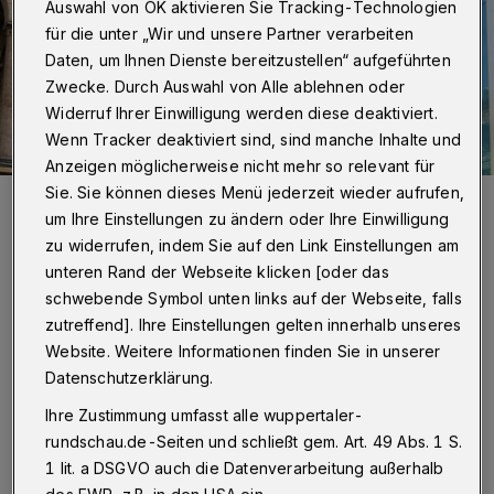
Auswahl von OK aktivieren Sie Tracking-Technologien
für die unter „Wir und unsere Partner verarbeiten
Daten, um Ihnen Dienste bereitzustellen“ aufgeführten
Zwecke. Durch Auswahl von Alle ablehnen oder
Widerruf Ihrer Einwilligung werden diese deaktiviert.
Wenn Tracker deaktiviert sind, sind manche Inhalte und
Anzeigen möglicherweise nicht mehr so relevant für
Sie. Sie können dieses Menü jederzeit wieder aufrufen,
Das Wuppertaler Landgericht.
um Ihre Einstellungen zu ändern oder Ihre Einwilligung
Foto: Achim Otto
zu widerrufen, indem Sie auf den Link Einstellungen am
unteren Rand der Webseite klicken [oder das
schwebende Symbol unten links auf der Webseite, falls
zutreffend]. Ihre Einstellungen gelten innerhalb unseres
Website. Weitere Informationen finden Sie in unserer
Von Sabine Maguire
Datenschutzerklärung.
D
Ihre Zustimmung umfasst alle wuppertaler-
er Prozess begann mit einem
rundschau.de-Seiten und schließt gem. Art. 49 Abs. 1 S.
Paukenschlag: Hat das Opfer die
1 lit. a DSGVO auch die Datenverarbeitung außerhalb
Vergewaltigungsvorwürfe erfunden, um sich