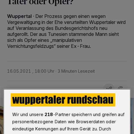
Täter oder Opfer?
Wuppertal
·
Der Prozess gegen einen wegen
Vergewaltigung in der Ehe verurteilten Wuppertaler wird
auf Veranlassung des Bundesgerichtshofs neu
aufgerollt. Der aus Tunesien stammende Mann sieht
sich als Opfer eines „manipulativen
Vernichtungsfeldzugs“ seiner Ex-Frau.
16.05.2021 , 18:00 Uhr
3 Minuten Lesezeit
Wir und unsere
218
-Partner speichern und greifen auf
personenbezogene Daten wie Browserdaten oder
eindeutige Kennungen auf Ihrem Gerät zu. Durch