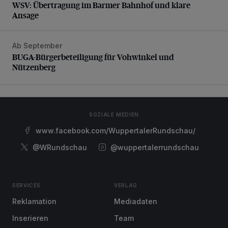
WSV: Übertragung im Barmer Bahnhof und klare
Ansage
Ab September
BUGA-Bürgerbeteiligung für Vohwinkel und Nützenberg
BUGA-Bürgerbeteiligung für Vohwinkel und
Nützenberg
SOZIALE MEDIEN
www.facebook.com/WuppertalerRundschau/
@WRundschau
@wuppertalerrundschau
SERVICES
VERLAG
Reklamation
Mediadaten
Inserieren
Team