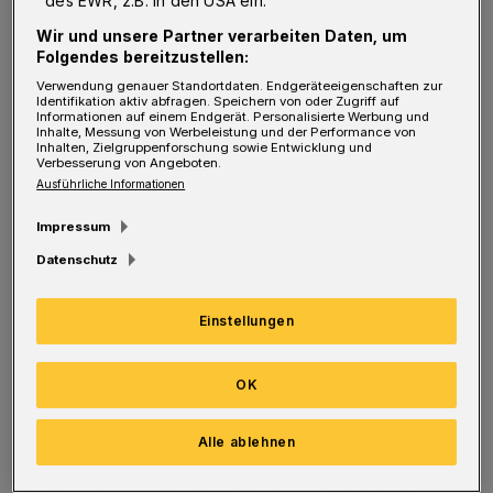
des EWR, z.B. in den USA ein.
im Sorgerechtsstreit um den gemeinsamen
Wir und unsere Partner verarbeiten Daten, um
Folgendes bereitzustellen:
Sohn einen Vorteil zu verschaffen?
Verwendung genauer Standortdaten. Endgeräteeigenschaften zur
Identifikation aktiv abfragen. Speichern von oder Zugriff auf
Informationen auf einem Endgerät. Personalisierte Werbung und
Bereits im Februar 2020 war ein in Wuppertal
Inhalte, Messung von Werbeleistung und der Performance von
Inhalten, Zielgruppenforschung sowie Entwicklung und
lebender Tunesier zu sechs Jahren Haft
Verbesserung von Angeboten.
Ausführliche Informationen
verurteilt worden. Der mittlerweile 28-Jährige
soll seine deutlich ältere, deutsche Ex-Frau
Impressum
während des Zusammenlebens mehrfach
Datenschutz
sexuell genötigt und vergewaltigt haben.
Schon bei der ersten Verhandlung vor dem
Einstellungen
Landgericht hatte der Angeklagte die Taten
OK
vehement bestritten. Nachdem der Antrag auf
Revision beim Bundesgerichtshof erfolgreich
Alle ablehnen
war und der Prozess jetzt neu aufgerollt
werden muss, ließ der Tunesier seine neu