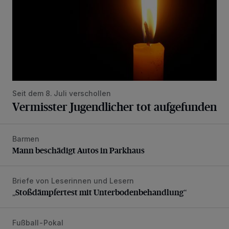
Seit dem 8. Juli verschollen
Vermisster Jugendlicher tot aufgefunden
Barmen
Mann beschädigt Autos in Parkhaus
Mann beschädigt Autos in Parkhaus
Briefe von Leserinnen und Lesern
„Stoßdämpfertest mit Unterbodenbehandlung“
„Stoßdämpfertest mit Unterbodenbehandlung“
Fußball-Pokal
WSV: Übertragung im Barmer Bahnhof und klare Ansage