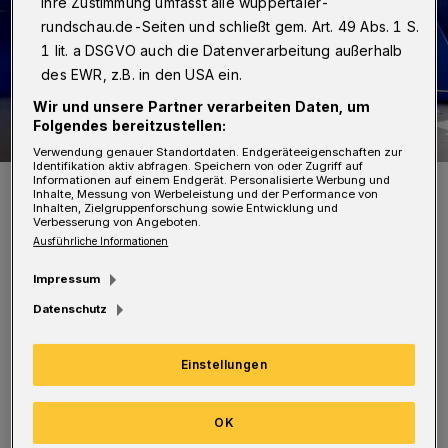
Ihre Zustimmung umfasst alle wuppertaler-
rundschau.de-Seiten und schließt gem. Art. 49 Abs. 1 S.
1 lit. a DSGVO auch die Datenverarbeitung außerhalb
des EWR, z.B. in den USA ein.
Wir und unsere Partner verarbeiten Daten, um
Folgendes bereitzustellen:
Verwendung genauer Standortdaten. Endgeräteeigenschaften zur
Identifikation aktiv abfragen. Speichern von oder Zugriff auf
Informationen auf einem Endgerät. Personalisierte Werbung und
Symbolbild.
Inhalte, Messung von Werbeleistung und der Performance von
Foto: Polizei / Jochen Tack
Inhalten, Zielgruppenforschung sowie Entwicklung und
Verbesserung von Angeboten.
Ausführliche Informationen
Impressum
Datenschutz
Ein 49-jähriger Wuppertaler hatte in der
Nacht von Freitag auf Samstag (7./8. Mai
Einstellungen
2021) Feuerwehr und Polizei gerufen. In der
Wohnung des Anrufers fanden die
OK