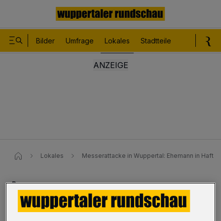
Bilder
Umfrage
Lokales
Stadtteile
Sport
Le
Lokales
Messerattacke in Wuppertal: Ehemann in Haft
Barmen
Messerattacke: Ehemann in