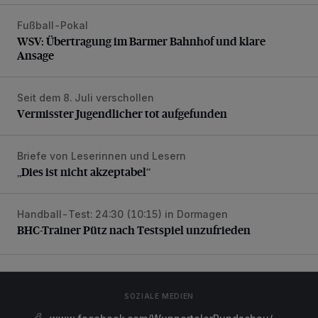
Fußball-Pokal
WSV: Übertragung im Barmer Bahnhof und klare Ansage
WSV: Übertragung im Barmer Bahnhof und klare
Ansage
Seit dem 8. Juli verschollen
Vermisster Jugendlicher tot aufgefunden
Vermisster Jugendlicher tot aufgefunden
Briefe von Leserinnen und Lesern
„Dies ist nicht akzeptabel“
„Dies ist nicht akzeptabel“
Handball-Test: 24:30 (10:15) in Dormagen
BHC-Trainer Pütz nach Testspiel unzufrieden
BHC-Trainer Pütz nach Testspiel unzufrieden
SOZIALE MEDIEN