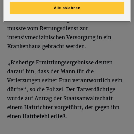
eingesetzten Kräfte die schwer verletzte
Alle ablehnen
Ehefrau des Mannes. Die 49-Jährige hatte
mehrere Stichverletzungen erlitten und
musste vom Rettungsdienst zur
intensivmedizinischen Versorgung in ein
Krankenhaus gebracht werden.
„Bisherige Ermittlungsergebnisse deuten
darauf hin, dass der Mann für die
Verletzungen seiner Frau verantwortlich sein
dürfte“, so die Polizei. Der Tatverdächtige
wurde auf Antrag der Staatsanwaltschaft
einem Haftrichter vorgeführt, der gegen ihn
einen Haftbefehl erließ.