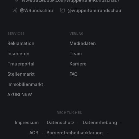
www.facebook.com/WuppertalerRundschau/
@WRundschau
@wuppertalerrundschau
SERVICES
VERLAG
Reklamation
Mediadaten
Inserieren
Team
Trauerportal
Karriere
Stellenmarkt
FAQ
Immobilienmarkt
AZUBI NRW
RECHTLICHES
Impressum
Datenschutz
Datenerhebung
AGB
Barrierefreiheitserklärung