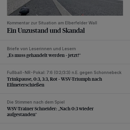
Kommentar zur Situation am Elberfelder Wall
Ein Unzustand und Skandal
Briefe von Leserinnen und Lesern
„Es muss gehandelt werden – jetzt!“
„Es muss gehandelt werden – jetzt!“
Fußball-NR-Pokal: 7:6 (0:2/3:3) n.E. gegen Schonnebeck
Trinkpause, 0:3, 3:3, Rot – WSV-Triumph nach Elfmetersc
Trinkpause, 0:3, 3:3, Rot – WSV-Triumph nach
Elfmeterschießen
Die Stimmen nach dem Spiel
WSV-Trainer Schneider: „Nach 0:3 wieder aufgestanden“
WSV-Trainer Schneider: „Nach 0:3 wieder
aufgestanden“