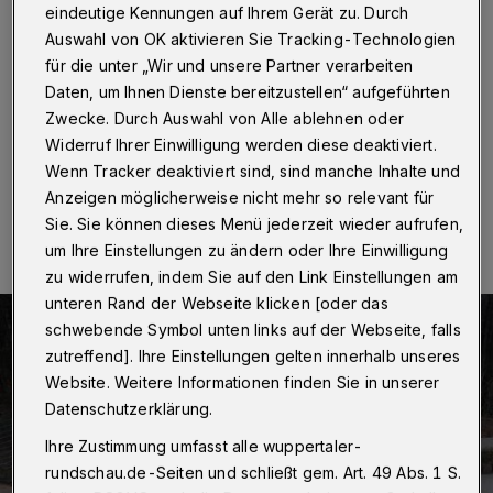
Kinderhospizes
eindeutige Kennungen auf Ihrem Gerät zu. Durch
Auswahl von OK aktivieren Sie Tracking-Technologien
Wuppertal
·
Der Fußballprofi und Mannschaftskapitän
für die unter „Wir und unsere Partner verarbeiten
von Bayer 04 Leverkusen Lars Bender ist nun
Daten, um Ihnen Dienste bereitzustellen“ aufgeführten
Botschafter der Kinderhospizes Burgholz.
Zwecke. Durch Auswahl von Alle ablehnen oder
Widerruf Ihrer Einwilligung werden diese deaktiviert.
Wenn Tracker deaktiviert sind, sind manche Inhalte und
11.02.2019 , 12:13 Uhr
Eine Minute Lesezeit
Anzeigen möglicherweise nicht mehr so relevant für
Sie. Sie können dieses Menü jederzeit wieder aufrufen,
um Ihre Einstellungen zu ändern oder Ihre Einwilligung
zu widerrufen, indem Sie auf den Link Einstellungen am
unteren Rand der Webseite klicken [oder das
schwebende Symbol unten links auf der Webseite, falls
zutreffend]. Ihre Einstellungen gelten innerhalb unseres
Website. Weitere Informationen finden Sie in unserer
Datenschutzerklärung.
Ihre Zustimmung umfasst alle wuppertaler-
rundschau.de-Seiten und schließt gem. Art. 49 Abs. 1 S.