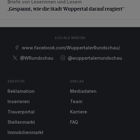
Briefe von Leserinnen und Lesern
„Gespannt, wie die Stadt Wuppertal darauf reagiert“
„Gespannt, wie die Stadt Wuppertal darauf reagiert“
SOZIALE MEDIEN
www.facebook.com/WuppertalerRundschau/
@WRundschau
@wuppertalerrundschau
SERVICES
VERLAG
Reklamation
Mediadaten
Inserieren
Team
Trauerportal
Karriere
Stellenmarkt
FAQ
Immobilienmarkt