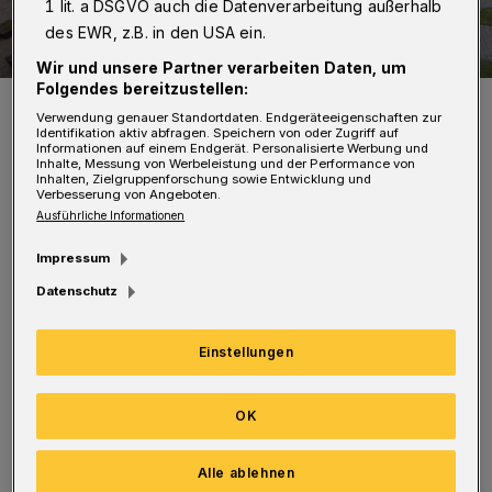
1 lit. a DSGVO auch die Datenverarbeitung außerhalb
des EWR, z.B. in den USA ein.
Wir und unsere Partner verarbeiten Daten, um
Folgendes bereitzustellen:
Luftballons für den neuen Unterstützer. Lars Bender ist nun
Botschafter der Kinderhospizes Burgholz.
Verwendung genauer Standortdaten. Endgeräteeigenschaften zur
Identifikation aktiv abfragen. Speichern von oder Zugriff auf
Foto: Kerstin Wülfing
Informationen auf einem Endgerät. Personalisierte Werbung und
Inhalte, Messung von Werbeleistung und der Performance von
Inhalten, Zielgruppenforschung sowie Entwicklung und
Verbesserung von Angeboten.
Ausführliche Informationen
Impressum
"Nach einigen Besuch im Haus hat er sich nun
Datenschutz
entschlossen die Einrichtung als Botschafter
zu unterstützen", erzählt Geschäftsfüherin
Einstellungen
Kerstin Wülfing. Am Sonntag (10. Februar
2018) war er erneut in Wuppertal zu Gast.
OK
Wülfing; "Es war eine schöner Vormittag. Lars
Alle ablehnen