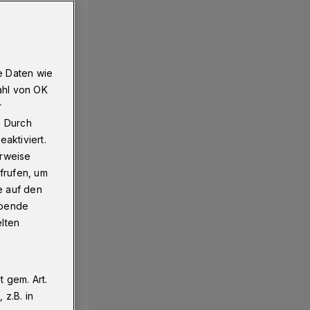
e Daten wie
ahl von OK
r
. Durch
aktiviert.
erweise
frufen, um
e auf den
ebende
elten
 gem. Art.
z.B. in