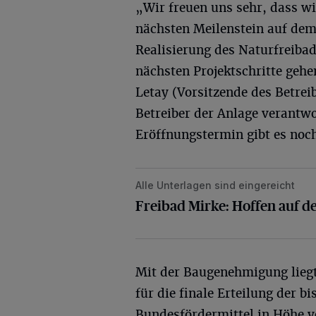
„Wir freuen uns sehr, dass wi
nächsten Meilenstein auf de
Realisierung des Naturfreib
nächsten Projektschritte geh
Letay (Vorsitzende des Betrei
Betreiber der Anlage verantwo
Eröffnungstermin gibt es noch
Alle Unterlagen sind eingereicht
Freibad Mirke: Hoffen auf den Baus
Freibad Mirke: Hoffen auf d
Mit der Baugenehmigung lieg
für die ﬁnale Erteilung der b
Bundesfördermittel in Höhe vo