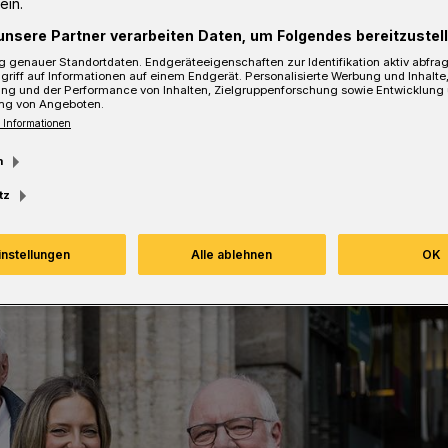
ein.
ttet in einen Quartierspark mit
unsere Partner verarbeiten Daten, um Folgendes bereitzustell
d Kulturangeboten.
 genauer Standortdaten. Endgeräteeigenschaften zur Identifikation aktiv abfra
griff auf Informationen auf einem Endgerät. Personalisierte Werbung und Inhalt
ung und der Performance von Inhalten, Zielgruppenforschung sowie Entwicklung
ng von Angeboten.
 Informationen
sezeit
m
tz
instellungen
Alle ablehnen
OK