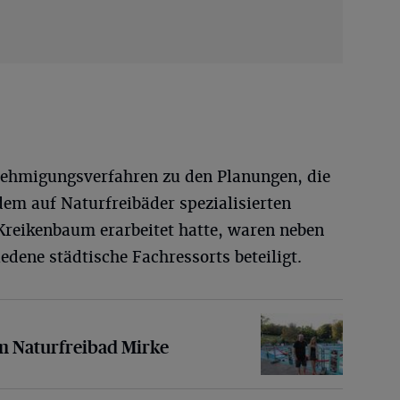
ehmigungsverfahren zu den Planungen, die
m auf Naturfreibäder spezialisierten
reikenbaum erarbeitet hatte, waren neben
ene städtische Fachressorts beteiligt.
freibad Mirke
m Naturfreibad Mirke