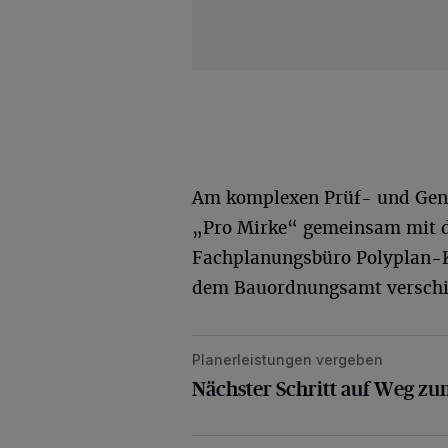
Am komplexen Prüf- und Gen
„Pro Mirke“ gemeinsam mit de
Fachplanungsbüro Polyplan-K
dem Bauordnungsamt verschied
Planerleistungen vergeben
Nächster Schritt auf Weg zum Natur
Nächster Schritt auf Weg zu