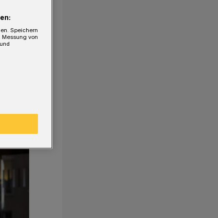
en:
gen. Speichern
e, Messung von
 und