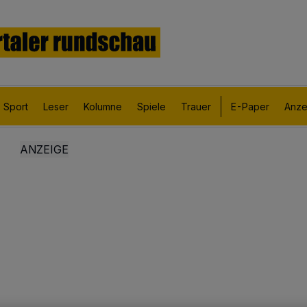
Sport
Leser
Kolumne
Spiele
Trauer
E-Paper
Anze