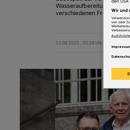
den USA 
Wasseraufbereitung, eingebe
Wir und 
verschiedenen Freizeit- un
Verwendung
von oder Zu
Werbeleist
Verbesseru
Ausführliche
12.09.2025 , 10:26 Uhr
2 Minuten Le
Impressu
Datenschu
E