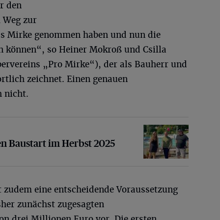
r den
m Weg zur
ads Mirke genommen haben und nun die
en können“, so Heiner Mokroß und Csilla
bervereins „Pro Mirke“), der als Bauherr und
rtlich zeichnet. Einen genauen
 nicht.
tart im Herbst 2025
en Baustart im Herbst 2025
t zudem eine entscheidende Voraussetzung
isher zunächst zugesagten
n drei Millionen Euro vor. Die ersten