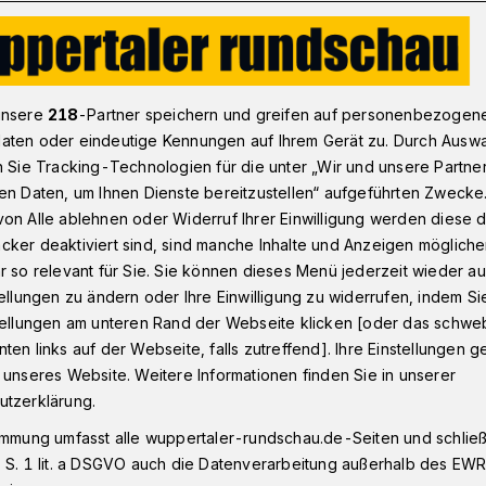
Baugenehmigung für Sanierung und Umbau
unsere
218
-Partner speichern und greifen auf personenbezogen
aten oder eindeutige Kennungen auf Ihrem Gerät zu. Durch Ausw
n Sie Tracking-Technologien für die unter „Wir und unsere Partne
en Daten, um Ihnen Dienste bereitzustellen“ aufgeführten Zwecke
e:
on Alle ablehnen oder Widerruf Ihrer Einwilligung werden diese de
cker deaktiviert sind, sind manche Inhalte und Anzeigen möglich
ung für Sanierung
r so relevant für Sie. Sie können dieses Menü jederzeit wieder au
tellungen zu ändern oder Ihre Einwilligung zu widerrufen, indem Si
stellungen am unteren Rand der Webseite klicken [oder das schw
ten links auf der Webseite, falls zutreffend]. Ihre Einstellungen g
 unseres Website. Weitere Informationen finden Sie in unserer
utzerklärung.
gung für das Naturfreibad Mirke liegt
immung umfasst alle wuppertaler-rundschau.de-Seiten und schließt
 wieder für Abkühlung, Schwimmsport und
 S. 1 lit. a DSGVO auch die Datenverarbeitung außerhalb des EWR, 
s Freibad mit biologischer