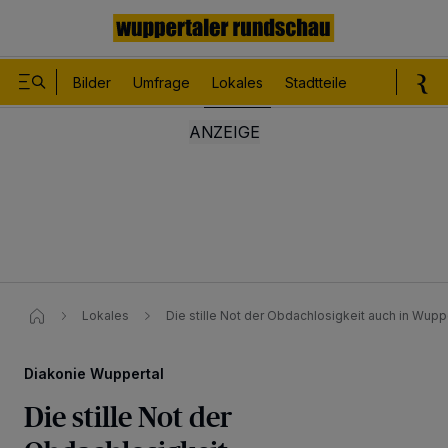
Bilder
Umfrage
Lokales
Stadtteile
Sport
Le
Lokales
Die stille Not der Obdachlosigkeit auch in Wupp
Diakonie Wuppertal
Die stille Not der