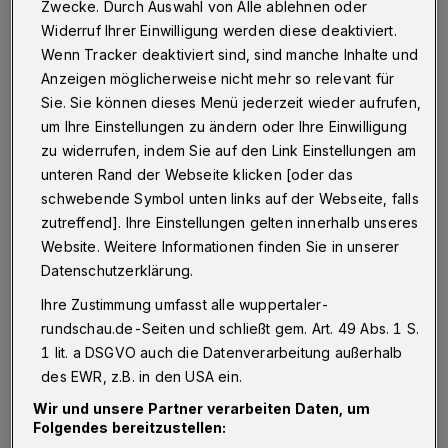
M
Zwecke. Durch Auswahl von Alle ablehnen oder
Menschen ohne Obdach in Wuppertal
Widerruf Ihrer Einwilligung werden diese deaktiviert.
in das ehemalige Gemeindehaus Ludwigstraße
Wenn Tracker deaktiviert sind, sind manche Inhalte und
führt. Dann ist es draußen kalt, nass oder
Anzeigen möglicherweise nicht mehr so relevant für
Sie. Sie können dieses Menü jederzeit wieder aufrufen,
heiß. Ein anderes Mal ist es ein warmes Essen
um Ihre Einstellungen zu ändern oder Ihre Einwilligung
oder der Wunsch, gesehen und angesprochen
zu widerrufen, indem Sie auf den Link Einstellungen am
zu werden. Im Tagesaufenthalt der Diakonie
unteren Rand der Webseite klicken [oder das
Wuppertal finden Sie dann offene Türen – an
schwebende Symbol unten links auf der Webseite, falls
zutreffend]. Ihre Einstellungen gelten innerhalb unseres
365 Tagen im Jahr.
Website. Weitere Informationen finden Sie in unserer
Datenschutzerklärung.
Es gibt Beratungsangebote, die auf ihre
Ihre Zustimmung umfasst alle wuppertaler-
Situation zugeschnitten sind. Auch Duschen,
rundschau.de-Seiten und schließt gem. Art. 49 Abs. 1 S.
Waschmaschinen und Platz zum Lesen oder
1 lit. a DSGVO auch die Datenverarbeitung außerhalb
Atemholen werden hier angeboten. 600
des EWR, z.B. in den USA ein.
Wohnungslose ohne eigenes Mietverhältnis
Wir und unsere Partner verarbeiten Daten, um
Folgendes bereitzustellen:
haben hier inzwischen ihre