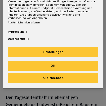
Verwendung genauer Standortdaten. Endgeräteeigenschaften zur
Posterreichbarkeitsadresse eingerichtet.
Identifikation aktiv abfragen. Speichern von oder Zugriff auf
Informationen auf einem Endgerät. Personalisierte Werbung und
Inhalte, Messung von Werbeleistung und der Performance von
Inhalten, Zielgruppenforschung sowie Entwicklung und
Verbesserung von Angeboten.
Ausführliche Informationen
Impressum
Datenschutz
Einstellungen
OK
Alle ablehnen
Die zentrale Beratungsstelle in der Ludwigstraße.
Foto: Diakonie Wuppertal
Der Tagesaufenthalt im ehemaligen
Gemeindehaus Ludwigstraße ist ein Baustein