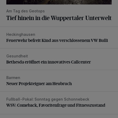
Am Tag des Geotops
Tief hinein in die Wuppertaler Unterwelt
Heckinghausen
Feuerwehr befreit Kind aus verschlossenem VW Bulli
Feuerwehr befreit Kind aus verschlossenem VW Bulli
Gesundheit
Bethesda eröffnet ein innovatives Callcenter
Bethesda eröffnet ein innovatives Callcenter
Barmen
Neuer Projekteigner am Heubruch
Neuer Projekteigner am Heubruch
Fußball-Pokal: Sonntag gegen Schonnebeck
WSV: Comeback, Favoritenfrage und Fitnesszustand
WSV: Comeback, Favoritenfrage und Fitnesszustand