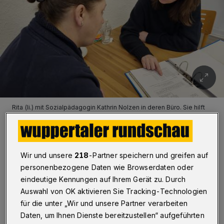
Rita (li.) mit Sozialpädagogin Kathrin Nolzen in deren Büro. Sie hilft
Rita dabei, ihr Leben zu organisieren.
Foto: Sabine Damaschke
Wir und unsere
218
-Partner speichern und greifen auf
personenbezogene Daten wie Browserdaten oder
eindeutige Kennungen auf Ihrem Gerät zu. Durch
Von Theresa Demski
Auswahl von OK aktivieren Sie Tracking-Technologien
für die unter „Wir und unsere Partner verarbeiten
Daten, um Ihnen Dienste bereitzustellen“ aufgeführten
anchmal ist es das Wetter, das die