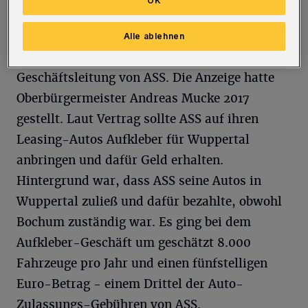
OK
Personen: den Geschäftsführer von Wuppertal
Marketing, Martin Bang, zwei Personen in der
Alle ablehnen
städtischen Kämmerei und ein Mitglied der
Geschäftsleitung von ASS. Die Anzeige hatte
Oberbürgermeister Andreas Mucke 2017
gestellt. Laut Vertrag sollte ASS auf ihren
Leasing-Autos Aufkleber für Wuppertal
anbringen und dafür Geld erhalten.
Hintergrund war, dass ASS seine Autos in
Wuppertal zuließ und dafür bezahlte, obwohl
Bochum zuständig war. Es ging bei dem
Aufkleber-Geschäft um geschätzt 8.000
Fahrzeuge pro Jahr und einen fünfstelligen
Euro-Betrag - einem Drittel der Auto-
Zulassungs-Gebühren von ASS.