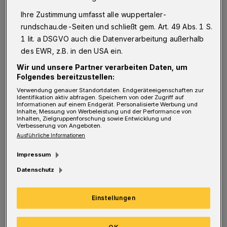
Ihre Zustimmung umfasst alle wuppertaler-
rundschau.de-Seiten und schließt gem. Art. 49 Abs. 1 S.
1 lit. a DSGVO auch die Datenverarbeitung außerhalb
Von Dirk Lotze
des EWR, z.B. in den USA ein.
D
Wir und unsere Partner verarbeiten Daten, um
arüber informierte Donnerstag (18. April
Folgendes bereitzustellen:
2019) der Sprecher der Behörde,
Verwendung genauer Standortdaten. Endgeräteeigenschaften zur
Identifikation aktiv abfragen. Speichern von oder Zugriff auf
Oberstaatsanwalt Wolf-Tilman Baumert. Zu
Informationen auf einem Endgerät. Personalisierte Werbung und
Inhalte, Messung von Werbeleistung und der Performance von
dem Vertrag habe es keine Vereinbarung über
Inhalten, Zielgruppenforschung sowie Entwicklung und
Verbesserung von Angeboten.
Pflichten und Abläufe gegeben, gegen die
Ausführliche Informationen
jemand verstoßen haben könnte.
Impressum
Unwiderlegbar hätten sich die Beteiligten
Datenschutz
darauf verlassen, dass die jeweils Anderen
Abläufe prüfen mussten.
Einstellungen
Die nun eingestellten Verfahren betrafen vier