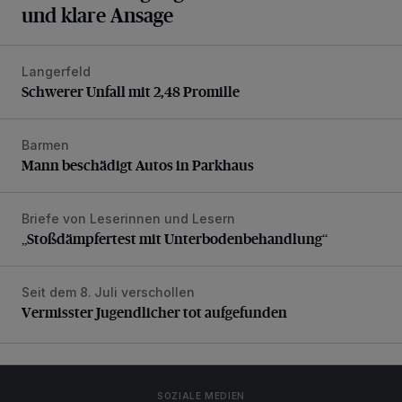
und klare Ansage
Langerfeld
Schwerer Unfall mit 2,48 Promille
Schwerer Unfall mit 2,48 Promille
Barmen
Mann beschädigt Autos in Parkhaus
Mann beschädigt Autos in Parkhaus
Briefe von Leserinnen und Lesern
„Stoßdämpfertest mit Unterbodenbehandlung“
„Stoßdämpfertest mit Unterbodenbehandlung“
Seit dem 8. Juli verschollen
Vermisster Jugendlicher tot aufgefunden
Vermisster Jugendlicher tot aufgefunden
SOZIALE MEDIEN