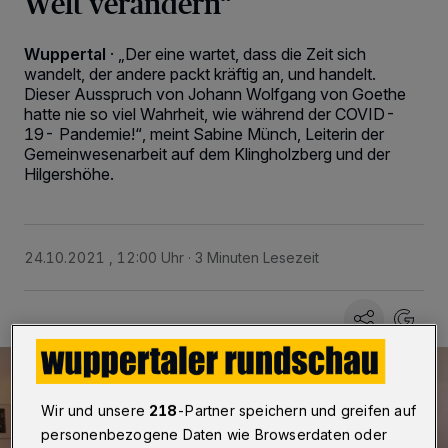
Welt verändern“
Wuppertal
·
„Der eine wartet, dass die Zeit sich
wandelt, der andere packt kräftig an, und handelt.
Dieser Ausspruch von Johann Wolfgang von Goethe
hatte nie so viel Wahrheit, wie während der COVID-
19- Pandemie!“, meint Sabine Münch, Leiterin der
Gemeinwesenarbeit auf dem Klingholzberg und der
Hilgershöhe.
24.10.2021 , 12:00 Uhr
3 Minuten Lesezeit
Wir und unsere
218
-Partner speichern und greifen auf
personenbezogene Daten wie Browserdaten oder