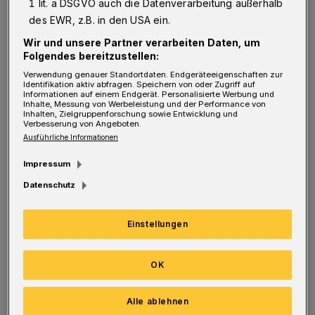
1 lit. a DSGVO auch die Datenverarbeitung außerhalb
plötzlich nicht mehr möglich. Besonders hart
des EWR, z.B. in den USA ein.
traf es Menschen, die sowieso schon mit
Wir und unsere Partner verarbeiten Daten, um
großen Herausforderungen zu kämpfen haben,
Folgendes bereitzustellen:
so zum Beispiel Familien mit
Verwendung genauer Standortdaten. Endgeräteeigenschaften zur
Identifikation aktiv abfragen. Speichern von oder Zugriff auf
Fluchthintergrund, Kinder und Senioren.
Informationen auf einem Endgerät. Personalisierte Werbung und
Inhalte, Messung von Werbeleistung und der Performance von
Inhalten, Zielgruppenforschung sowie Entwicklung und
Verbesserung von Angeboten.
Münch: „Wie gut tat es da, dass Menschen
Ausführliche Informationen
ehrenamtlich halfen und Netzwerke der
Impressum
Unterstützung schufen. Auch bei uns im
Datenschutz
Sozialdienst katholischer Frauen Bergisch
Land wurden viele Projekte umgesetzt: Für
Einstellungen
Senioren wurde ein Einkaufservice initiiert.
Lernpaten lernen mit Kindern, die durch
OK
Homeschooling, oder fehlende Technik,
fehlenden Austausch in deutscher Sprache,
Alle ablehnen