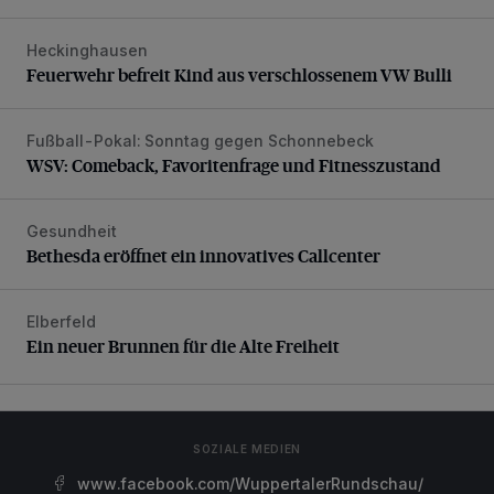
Heckinghausen
Feuerwehr befreit Kind aus verschlossenem VW Bulli
Feuerwehr befreit Kind aus verschlossenem VW Bulli
Fußball-Pokal: Sonntag gegen Schonnebeck
WSV: Comeback, Favoritenfrage und Fitnesszustand
WSV: Comeback, Favoritenfrage und Fitnesszustand
Gesundheit
Bethesda eröffnet ein innovatives Callcenter
Bethesda eröffnet ein innovatives Callcenter
Elberfeld
Ein neuer Brunnen für die Alte Freiheit
Ein neuer Brunnen für die Alte Freiheit
SOZIALE MEDIEN
www.facebook.com/WuppertalerRundschau/