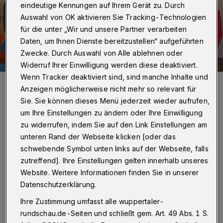
eindeutige Kennungen auf Ihrem Gerät zu. Durch
Auswahl von OK aktivieren Sie Tracking-Technologien
für die unter „Wir und unsere Partner verarbeiten
Daten, um Ihnen Dienste bereitzustellen“ aufgeführten
Zwecke. Durch Auswahl von Alle ablehnen oder
Widerruf Ihrer Einwilligung werden diese deaktiviert.
Wenn Tracker deaktiviert sind, sind manche Inhalte und
Von li.: Bezirksbürgermeister Hans-Hermann Lücke (Barmen), Ulla
Anzeigen möglicherweise nicht mehr so relevant für
Werth, Angelika Leipnitz, Karin Scherrer, Kornelia Bruins-Lingemann
(alle ZfgT), Elke Büttner, Dorothee van den Borre, Sabine Münch,
Sie. Sie können dieses Menü jederzeit wieder aufrufen,
Mia Vu (alle SkF) und Bezirksbürgermeister Burkhard Rücker
(Oberbarmen).
um Ihre Einstellungen zu ändern oder Ihre Einwilligung
Foto: Klaus-Günther Conrads
zu widerrufen, indem Sie auf den Link Einstellungen am
unteren Rand der Webseite klicken [oder das
schwebende Symbol unten links auf der Webseite, falls
zutreffend]. Ihre Einstellungen gelten innerhalb unseres
Website. Weitere Informationen finden Sie in unserer
D
Datenschutzerklärung.
ie Zeit schien für viele still zu stehen.
Selbstverständliches wie ein Besuch im
Ihre Zustimmung umfasst alle wuppertaler-
rundschau.de-Seiten und schließt gem. Art. 49 Abs. 1 S.
Café, ein Film im Kino oder ein Konzert waren