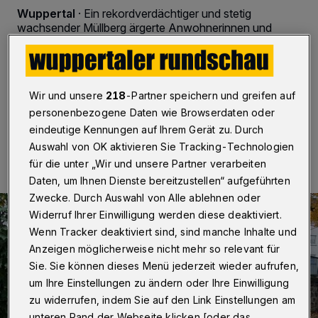
Wuppertal
·
Ein rekordverdächtiger und stetig
wachsender Müllberg ärgerte Anwohnerinnen und
Anwohner der Siegesstraße über Wochen. Die AWG
setzte dem unwürdigen Anblick jetzt ein Ende – auch
wenn die Zuständigkeit unklar bleibt.
Wir und unsere
218
-Partner speichern und greifen auf
personenbezogene Daten wie Browserdaten oder
eindeutige Kennungen auf Ihrem Gerät zu. Durch
23.10.2021 , 19:30 Uhr
Eine Minute Lesezeit
Auswahl von OK aktivieren Sie Tracking-Technologien
für die unter „Wir und unsere Partner verarbeiten
Daten, um Ihnen Dienste bereitzustellen“ aufgeführten
Zwecke. Durch Auswahl von Alle ablehnen oder
Widerruf Ihrer Einwilligung werden diese deaktiviert.
Wenn Tracker deaktiviert sind, sind manche Inhalte und
Anzeigen möglicherweise nicht mehr so relevant für
Sie. Sie können dieses Menü jederzeit wieder aufrufen,
um Ihre Einstellungen zu ändern oder Ihre Einwilligung
zu widerrufen, indem Sie auf den Link Einstellungen am
unteren Rand der Webseite klicken [oder das