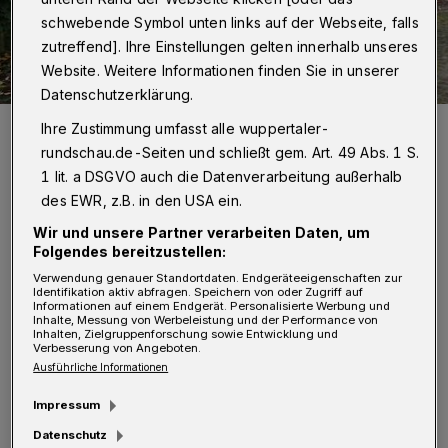
schwebende Symbol unten links auf der Webseite, falls
zutreffend]. Ihre Einstellungen gelten innerhalb unseres
Website. Weitere Informationen finden Sie in unserer
Datenschutzerklärung.
Jetzt ist die Rampe wieder sauber. Hoffentlich für länger ...
Ihre Zustimmung umfasst alle wuppertaler-
Foto: Wuppertaler Rundschau/rt
rundschau.de-Seiten und schließt gem. Art. 49 Abs. 1 S.
1 lit. a DSGVO auch die Datenverarbeitung außerhalb
des EWR, z.B. in den USA ein.
Wir und unsere Partner verarbeiten Daten, um
Folgendes bereitzustellen:
N
achbar Michael Figge gehörte zu den
Verwendung genauer Standortdaten. Endgeräteeigenschaften zur
Identifikation aktiv abfragen. Speichern von oder Zugriff auf
Menschen, die den immensen Müllberg
Informationen auf einem Endgerät. Personalisierte Werbung und
Inhalte, Messung von Werbeleistung und der Performance von
unterhalb der Ecke Siegesstraße und
Inhalten, Zielgruppenforschung sowie Entwicklung und
Verbesserung von Angeboten.
Emilienstraße im Auge hatten. Motorteile,
Ausführliche Informationen
Altölbehälter, Hausmüll, Bauschutt und
Impressum
ausrangierte Möbel stapelten sich entlang der
Datenschutz