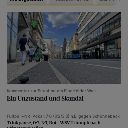
Ein Unzustand und Skandal
Kommentar zur Situation am Elberfelder Wall
Ein Unzustand und Skandal
Fußball-NR-Pokal: 7:6 (0:2/3:3) n.E. gegen Schonnebeck
Trinkpause, 0:3, 3:3, Rot – WSV-Triumph nach Elfmetersc
Trinkpause, 0:3, 3:3, Rot – WSV-Triumph nach