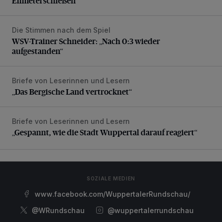
Elfmeterschießen
Die Stimmen nach dem Spiel
WSV-Trainer Schneider: „Nach 0:3 wieder aufgestanden“
WSV-Trainer Schneider: „Nach 0:3 wieder
aufgestanden“
Briefe von Leserinnen und Lesern
„Das Bergische Land vertrocknet“
„Das Bergische Land vertrocknet“
Briefe von Leserinnen und Lesern
„Gespannt, wie die Stadt Wuppertal darauf reagiert“
„Gespannt, wie die Stadt Wuppertal darauf reagiert“
SOZIALE MEDIEN
www.facebook.com/WuppertalerRundschau/
@WRundschau
@wuppertalerrundschau