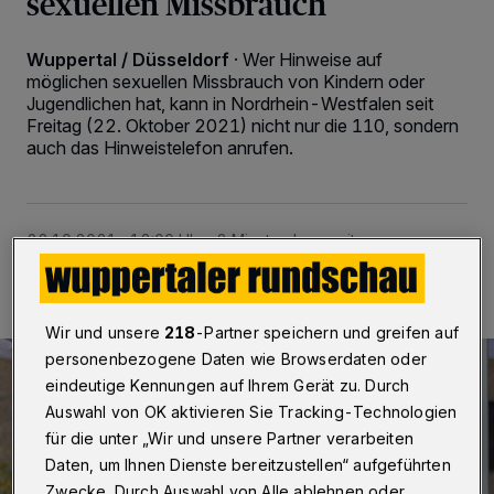
sexuellen Missbrauch
Wuppertal / Düsseldorf
·
Wer Hinweise auf
möglichen sexuellen Missbrauch von Kindern oder
Jugendlichen hat, kann in Nordrhein-Westfalen seit
Freitag (22. Oktober 2021) nicht nur die 110, sondern
auch das Hinweistelefon anrufen.
22.10.2021 , 12:00 Uhr
2 Minuten Lesezeit
Wir und unsere
218
-Partner speichern und greifen auf
personenbezogene Daten wie Browserdaten oder
eindeutige Kennungen auf Ihrem Gerät zu. Durch
Auswahl von OK aktivieren Sie Tracking-Technologien
für die unter „Wir und unsere Partner verarbeiten
Daten, um Ihnen Dienste bereitzustellen“ aufgeführten
Zwecke. Durch Auswahl von Alle ablehnen oder