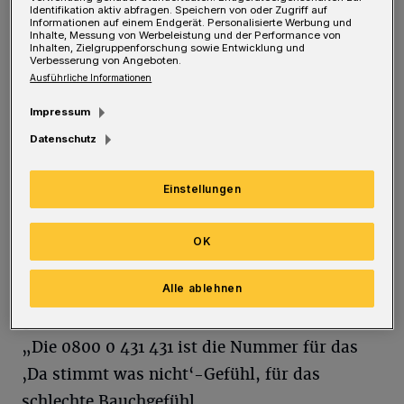
sexuellen Missbrauch oder Kinderpornografie
Identifikation aktiv abfragen. Speichern von oder Zugriff auf
Informationen auf einem Endgerät. Personalisierte Werbung und
hindeuten könnten.
Inhalte, Messung von Werbeleistung und der Performance von
Inhalten, Zielgruppenforschung sowie Entwicklung und
Verbesserung von Angeboten.
Mit dem Hinweistelefon schafft das
Ausführliche Informationen
nordrhein-westfälische Innenministerium
Impressum
eine zusätzliche zentrale Ansprechstelle
Datenschutz
ergänzend zu den Notrufnummern. „Es gibt
Situationen, die kein Notfall sind, die aber
Einstellungen
trotzdem ungemein beunruhigend sind. Wenn
man vielleicht schon länger beobachtet, dass
OK
ein Kind sich irgendwie seltsam verhält, dass
Alle ablehnen
es ängstlicher geworden ist oder auf einmal
ganz still“, so Innenminister Herbert Reul.
„Die 0800 0 431 431 ist die Nummer für das
‚Da stimmt was nicht‘-Gefühl, für das
schlechte Bauchgefühl.