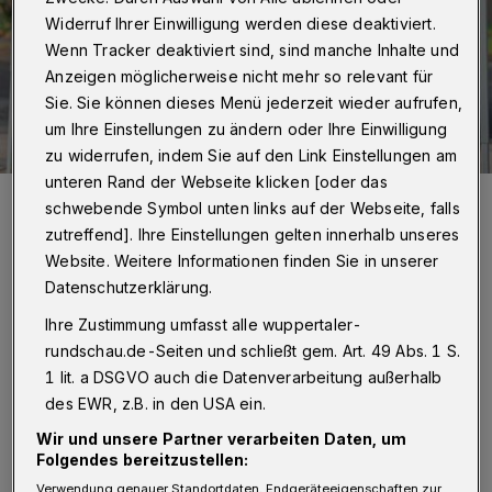
Widerruf Ihrer Einwilligung werden diese deaktiviert.
Wenn Tracker deaktiviert sind, sind manche Inhalte und
Anzeigen möglicherweise nicht mehr so relevant für
Sie. Sie können dieses Menü jederzeit wieder aufrufen,
um Ihre Einstellungen zu ändern oder Ihre Einwilligung
zu widerrufen, indem Sie auf den Link Einstellungen am
unteren Rand der Webseite klicken [oder das
NRW-Innenminister Herbert Reul.
schwebende Symbol unten links auf der Webseite, falls
Foto: Christoph Petersen
zutreffend]. Ihre Einstellungen gelten innerhalb unseres
Website. Weitere Informationen finden Sie in unserer
Datenschutzerklärung.
Ihre Zustimmung umfasst alle wuppertaler-
A
rundschau.de-Seiten und schließt gem. Art. 49 Abs. 1 S.
n die Nummer 0800 0 431 431 können
1 lit. a DSGVO auch die Datenverarbeitung außerhalb
sich Bürgerinnen und Bürger wenden,
des EWR, z.B. in den USA ein.
wenn sie der Polizei niedrigschwellig
Wir und unsere Partner verarbeiten Daten, um
Beobachtungen melden wollen, die auf
Folgendes bereitzustellen:
Verwendung genauer Standortdaten. Endgeräteeigenschaften zur