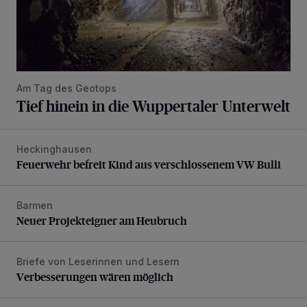
Am Tag des Geotops
Tief hinein in die Wuppertaler Unterwelt
Heckinghausen
Feuerwehr befreit Kind aus verschlossenem VW Bulli
Feuerwehr befreit Kind aus verschlossenem VW Bulli
Barmen
Neuer Projekteigner am Heubruch
Neuer Projekteigner am Heubruch
Briefe von Leserinnen und Lesern
Verbesserungen wären möglich
Verbesserungen wären möglich