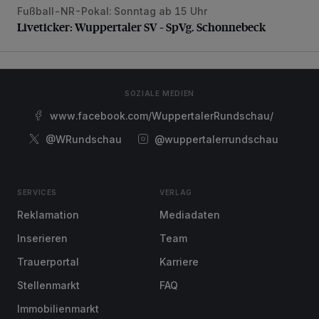
Fußball-NR-Pokal: Sonntag ab 15 Uhr
Liveticker: Wuppertaler SV – SpVg. Schonnebeck
Liveticker: Wuppertaler SV – SpVg. Schonnebeck
SOZIALE MEDIEN
www.facebook.com/WuppertalerRundschau/
@WRundschau
@wuppertalerrundschau
SERVICES
VERLAG
Reklamation
Mediadaten
Inserieren
Team
Trauerportal
Karriere
Stellenmarkt
FAQ
Immobilienmarkt