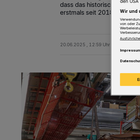
den USA 
dass das historische Gefähr
Wir und 
erstmals seit 2018 wieder.
Verwendung
von oder Zu
Werbeleist
Verbesseru
Ausführliche
20.06.2025 , 12:59 Uhr
2 Minuten Le
Impressu
Datenschu
E