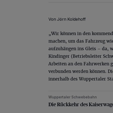
Von Jörn Koldehoff
„Wir können in den kommende
machen, um das Fahrzeug wied
aufzuhängen ins Gleis – da, w
Kindinger (Betriebsleiter Sch
Arbeiten an den Fahrwerken g
verbunden werden können. Die
innerhalb des Wuppertaler Sta
Wuppertaler Schwebebahn
Die Rückkehr des Kaiserwagens nim
Die Rückkehr des Kaiserwag