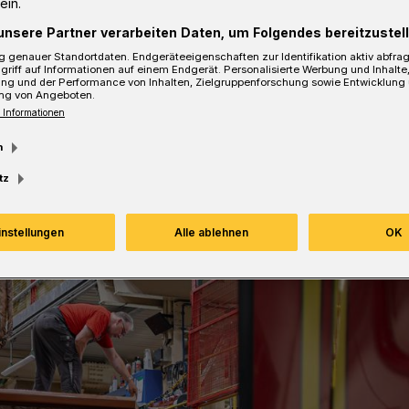
ein.
t 2026 in den regulären Betrieb geht –
unsere Partner verarbeiten Daten, um Folgendes bereitzustell
 genauer Standortdaten. Endgeräteeigenschaften zur Identifikation aktiv abfra
griff auf Informationen auf einem Endgerät. Personalisierte Werbung und Inhalt
ung und der Performance von Inhalten, Zielgruppenforschung sowie Entwicklung
ng von Angeboten.
 Informationen
sezeit
m
tz
instellungen
Alle ablehnen
OK