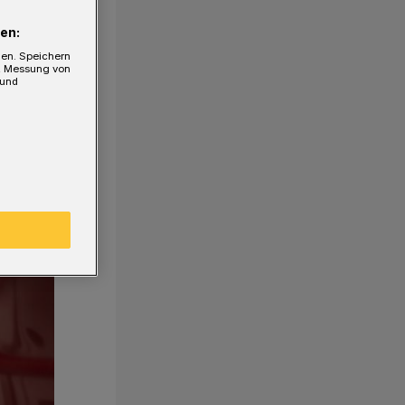
en:
gen. Speichern
e, Messung von
 und