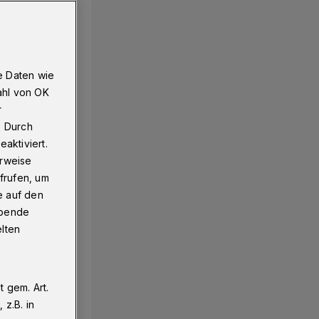
e Daten wie
ahl von OK
r
. Durch
aktiviert.
erweise
frufen, um
e auf den
ebende
elten
 gem. Art.
z.B. in