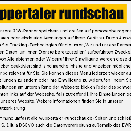
n der Schwebebahn steht vor seinem Comeback
unsere
218
-Partner speichern und greifen auf personenbezogen
aten oder eindeutige Kennungen auf Ihrem Gerät zu. Durch Ausw
n Sie Tracking-Technologien für die unter „Wir und unsere Partne
en Daten, um Ihnen Dienste bereitzustellen“ aufgeführten Zwecke
er Kaiserwagen
on Alle ablehnen oder Widerruf Ihrer Einwilligung werden diese de
cker deaktiviert sind, sind manche Inhalte und Anzeigen möglich
einem Comeback
r so relevant für Sie. Sie können dieses Menü jederzeit wieder au
tellungen zu ändern oder Ihre Einwilligung zu widerrufen, indem Si
stellungen am unteren Rand der Webseite klicken [oder das schw
ten links auf der Webseite, falls zutreffend]. Ihre Einstellungen g
es Kaiserwagens der Wuppertaler
 unseres Website. Weitere Informationen finden Sie in unserer
onkretere Formen an. Am Freitag (20.
utzerklärung.
re und damit zweite Wagenkasten
immung umfasst alle wuppertaler-rundschau.de-Seiten und schließt
ertransport in die Werkstatt nach
 S. 1 lit. a DSGVO auch die Datenverarbeitung außerhalb des EWR, 
 Wuppertaler Stadtwerke (WSW) hoffen,