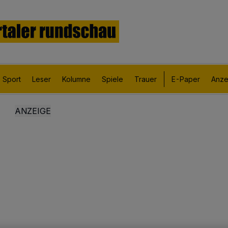
Sport
Leser
Kolumne
Spiele
Trauer
E-Paper
Anze