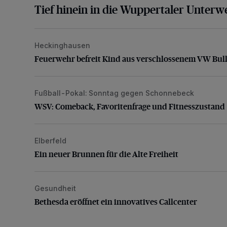
Tief hinein in die Wuppertaler Unterwe
Heckinghausen
Feuerwehr befreit Kind aus verschlossenem VW Bulli
Feuerwehr befreit Kind aus verschlossenem VW Bull
Fußball-Pokal: Sonntag gegen Schonnebeck
WSV: Comeback, Favoritenfrage und Fitnesszustan
WSV: Comeback, Favoritenfrage und Fitnesszustand
Elberfeld
Ein neuer Brunnen für die Alte Freiheit
Ein neuer Brunnen für die Alte Freiheit
Gesundheit
Bethesda eröffnet ein innovatives Callcenter
Bethesda eröffnet ein innovatives Callcenter