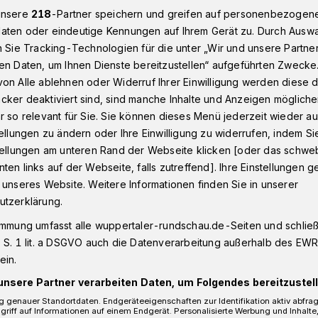
unsere
218
-Partner speichern und greifen auf personenbezogen
aten oder eindeutige Kennungen auf Ihrem Gerät zu. Durch Ausw
n Sie Tracking-Technologien für die unter „Wir und unsere Partne
schen Einbrecher in Wuppertal
en Daten, um Ihnen Dienste bereitzustellen“ aufgeführten Zwecke
on Alle ablehnen oder Widerruf Ihrer Einwilligung werden diese de
cker deaktiviert sind, sind manche Inhalte und Anzeigen möglich
r so relevant für Sie. Sie können dieses Menü jederzeit wieder au
tellungen zu ändern oder Ihre Einwilligung zu widerrufen, indem Si
berraschen
stellungen am unteren Rand der Webseite klicken [oder das schw
ten links auf der Webseite, falls zutreffend]. Ihre Einstellungen g
 unseres Website. Weitere Informationen finden Sie in unserer
utzerklärung.
immung umfasst alle wuppertaler-rundschau.de-Seiten und schließt
n Täter, nachdem sie in ein Haus an der
 S. 1 lit. a DSGVO auch die Datenverarbeitung außerhalb des EWR, 
n waren. Sie hebelten ein Fenster auf
ein.
nach Wertgegenständen. Mit ihrer Beute
unsere Partner verarbeiten Daten, um Folgendes bereitzustell
 genauer Standortdaten. Endgeräteeigenschaften zur Identifikation aktiv abfra
griff auf Informationen auf einem Endgerät. Personalisierte Werbung und Inhalt