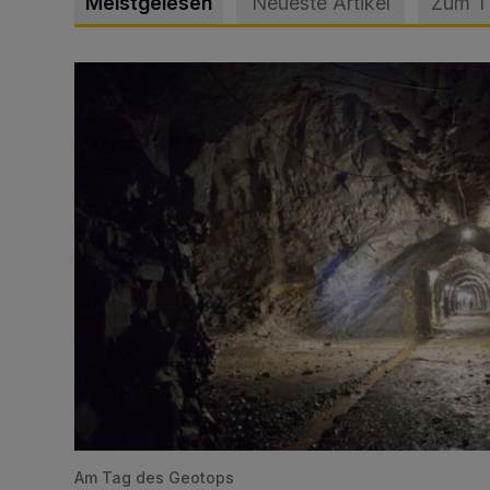
Meistgelesen
Neueste Artikel
Zum 
Tief hinein in die Wuppertaler Unterwelt
Am Tag des Geotops