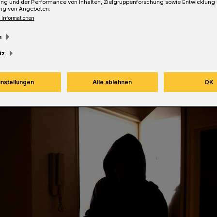
ung und der Performance von Inhalten, Zielgruppenforschung sowie Entwicklung
ng von Angeboten.
 Informationen
Lesezeit
m
tz
instellungen
Alle ablehnen
OK