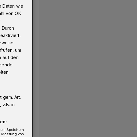
e Daten wie
ahl von OK
r
. Durch
aktiviert.
erweise
frufen, um
e auf den
ebende
elten
 gem. Art.
z.B. in
en:
gen. Speichern
e, Messung von