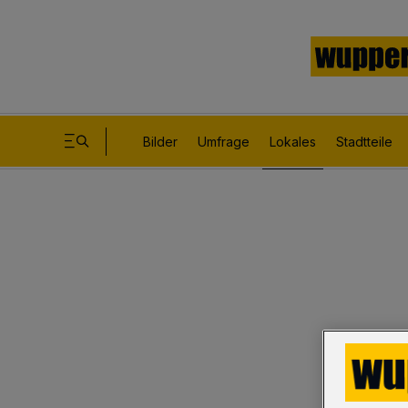
Bilder
Umfrage
Lokales
Stadtteile