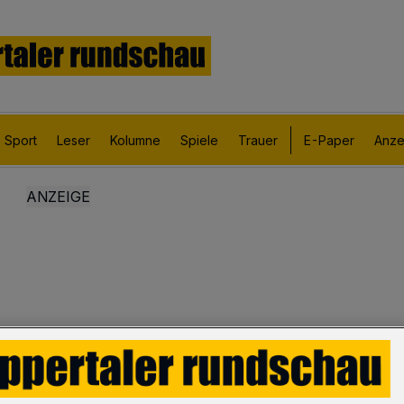
Sport
Leser
Kolumne
Spiele
Trauer
E-Paper
Anze