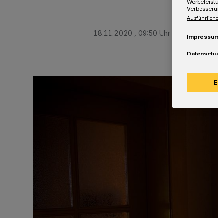
Werbeleist
Verbesseru
Ausführliche
18.11.2020 , 09:50 Uhr
Eine Minute 
Impressu
Datenschu
E