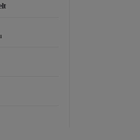
lt
i
d