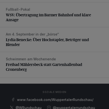
Fußball-Pokal
WSV: Übertragung im Barmer Bahnhof und klare Ansage
WSV: Übertragung im Barmer Bahnhof und klare
Ansage
Am 4. September in der „börse“
Lydia Benecke: Über Hochstapler, Betrüger und Blender
Lydia Benecke: Über Hochstapler, Betrüger und
Blender
Schwimmen am Wochenende
Freibad Mählersbeck statt Gartenhallenbad Cronenberg
Freibad Mählersbeck statt Gartenhallenbad
Cronenberg
SOZIALE MEDIEN
www.facebook.com/WuppertalerRundschau/
@WRundschau
@wuppertalerrundschau