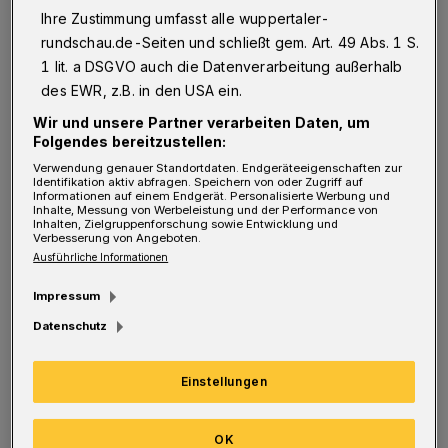
Ihre Zustimmung umfasst alle wuppertaler-
rundschau.de-Seiten und schließt gem. Art. 49 Abs. 1 S.
Abdichtung Westkotter Viadukt
1 lit. a DSGVO auch die Datenverarbeitung außerhalb
des EWR, z.B. in den USA ein.
Im zweiten Bauabschnitt laufen hier auf der
Wir und unsere Partner verarbeiten Daten, um
Nordseite die Betonarbeiten zur Herstellung
Folgendes bereitzustellen:
der Stahlbetonplatte, die das historische
Verwendung genauer Standortdaten. Endgeräteeigenschaften zur
Identifikation aktiv abfragen. Speichern von oder Zugriff auf
Bauwerk vor eindringendem Wasser schützen
Informationen auf einem Endgerät. Personalisierte Werbung und
Inhalte, Messung von Werbeleistung und der Performance von
soll. Zuvor musste auf der Nordostseite eine
Inhalten, Zielgruppenforschung sowie Entwicklung und
Verbesserung von Angeboten.
marode Stützmauer mit erheblichem Aufwand
Ausführliche Informationen
abgebrochen und durch eine massive
Impressum
Stahlbetonkonstruktion ersetzt werden.Nach
Datenschutz
dem Aushärten des Betons wird die
eigentliche Abdichtung noch auf den Beton
Einstellungen
aufgebracht und diese mit Gussasphalt
geschützt. Nach Abschluss der
OK