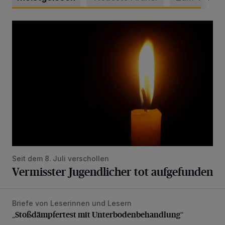
Vermisster Jugendlicher tot aufgefunden
Seit dem 8. Juli verschollen
Vermisster Jugendlicher tot aufgefunden
Briefe von Leserinnen und Lesern
„Stoßdämpfertest mit Unterbodenbehandlung“
„Stoßdämpfertest mit Unterbodenbehandlung“