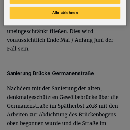
Anschlussarbeiten an den vorhandenen Geh-
Alle ablehnen
und Radweg und der Geländermontage kann
der Verkehr auf der Nordbahntrasse wieder
uneingeschränkt fließen. Dies wird
voraussichtlich Ende Mai / Anfang Juni der
Fall sein.
Sanierung Brücke Germanenstraße
Nachdem mit der Sanierung der alten,
denkmalgeschützten Gewölbebrücke über die
Germanenstraße im Spätherbst 2018 mit den
Arbeiten zur Abdichtung des Brückenbogens
oben begonnen wurde und die Straße im