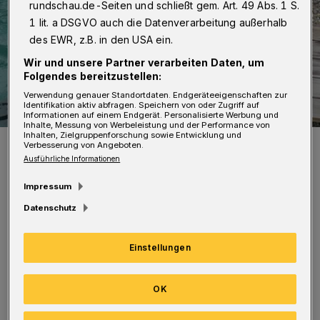
rundschau.de-Seiten und schließt gem. Art. 49 Abs. 1 S.
1 lit. a DSGVO auch die Datenverarbeitung außerhalb
des EWR, z.B. in den USA ein.
Wir und unsere Partner verarbeiten Daten, um
Folgendes bereitzustellen:
Verwendung genauer Standortdaten. Endgeräteeigenschaften zur
Identifikation aktiv abfragen. Speichern von oder Zugriff auf
Informationen auf einem Endgerät. Personalisierte Werbung und
Inhalte, Messung von Werbeleistung und der Performance von
Inhalten, Zielgruppenforschung sowie Entwicklung und
Archivfoto der Seelöwen.
Verbesserung von Angeboten.
Foto: Grüner Zoo/Maria Spätling
Ausführliche Informationen
Impressum
Datenschutz
Als hätten die Seelöwen es geahnt, dass sie
Einstellungen
gefilmt werden, haben sie sich extra ins Zeug
OK
gelegt: Elegant schweben die
Schwimmakrobaten durchs Becken. Solch ein