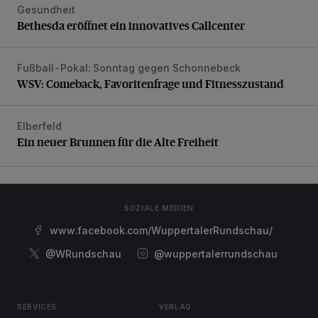
Gesundheit
Bethesda eröffnet ein innovatives Callcenter
Bethesda eröffnet ein innovatives Callcenter
Fußball-Pokal: Sonntag gegen Schonnebeck
WSV: Comeback, Favoritenfrage und Fitnesszustand
WSV: Comeback, Favoritenfrage und Fitnesszustand
Elberfeld
Ein neuer Brunnen für die Alte Freiheit
Ein neuer Brunnen für die Alte Freiheit
SOZIALE MEDIEN
www.facebook.com/WuppertalerRundschau/
@WRundschau
@wuppertalerrundschau
SERVICES
VERLAG