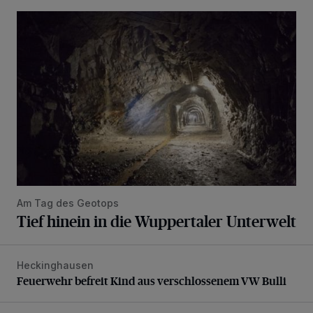
Tief hinein in die Wuppertaler Unterwelt
Am Tag des Geotops
Tief hinein in die Wuppertaler Unterwelt
Heckinghausen
Feuerwehr befreit Kind aus verschlossenem VW Bulli
Feuerwehr befreit Kind aus verschlossenem VW Bulli