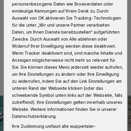
Schwimmkünste
personenbezogene Daten wie Browserdaten oder
eindeutige Kennungen auf Ihrem Gerät zu. Durch
Wuppertal
·
Noch dauert es etwas, bis die ersten
Auswahl von OK aktivieren Sie Tracking-Technologien
Besucher nach der coronabedingten Schließung wieder
für die unter „Wir und unsere Partner verarbeiten
durch den Grünen Zoo in Wuppertal schlendern
Daten, um Ihnen Dienste bereitzustellen“ aufgeführten
können. Um die Wartezeit zu verkürzen, hat der Zoo
erneut seine Drohne losgeschickt. Dieses Mal war die
Zwecke. Durch Auswahl von Alle ablehnen oder
fliegende Kamera zu Gast bei den Seelöwen.
Widerruf Ihrer Einwilligung werden diese deaktiviert.
Wenn Tracker deaktiviert sind, sind manche Inhalte und
Anzeigen möglicherweise nicht mehr so relevant für
Sie. Sie können dieses Menü jederzeit wieder aufrufen,
07.05.2020 , 12:00 Uhr
Eine Minute Lesezeit
um Ihre Einstellungen zu ändern oder Ihre Einwilligung
zu widerrufen, indem Sie auf den Link Einstellungen am
unteren Rand der Webseite klicken [oder das
schwebende Symbol unten links auf der Webseite, falls
zutreffend]. Ihre Einstellungen gelten innerhalb unseres
Website. Weitere Informationen finden Sie in unserer
Datenschutzerklärung.
Ihre Zustimmung umfasst alle wuppertaler-