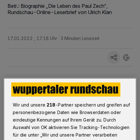
Betr.: Biographie „Die Leben des Paul Zech“,
Rundschau-Online-Leserbrief von Ulrich Klan
17.01.2022 , 17:18 Uhr
3 Minuten Lesezeit
V
ergangenes Jahr bot mir die Armin T.
Wir und unsere
218
-Partner speichern und greifen auf
Wegner-Gesellschaft an, meine neu
personenbezogene Daten wie Browserdaten oder
erschienene Zech-Biographie in Wuppertal im
eindeutige Kennungen auf Ihrem Gerät zu. Durch
Rahmen einer Lesung vorzustellen, die von
Auswahl von OK aktivieren Sie Tracking-Technologien
Ulrich Klan musikalisch umrahmt würde. Das
für die unter „Wir und unsere Partner verarbeiten