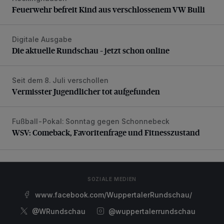
Feuerwehr befreit Kind aus verschlossenem VW Bulli
Digitale Ausgabe
Die aktuelle Rundschau – jetzt schon online
Die aktuelle Rundschau – jetzt schon online
Seit dem 8. Juli verschollen
Vermisster Jugendlicher tot aufgefunden
Vermisster Jugendlicher tot aufgefunden
Fußball-Pokal: Sonntag gegen Schonnebeck
WSV: Comeback, Favoritenfrage und Fitnesszustand
WSV: Comeback, Favoritenfrage und Fitnesszustand
SOZIALE MEDIEN
www.facebook.com/WuppertalerRundschau/
@WRundschau
@wuppertalerrundschau