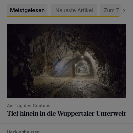
Meistgelesen
Neueste Artikel
Zum Thema
Tief hinein in die Wuppertaler Unterwelt
Am Tag des Geotops
Tief hinein in die Wuppertaler Unterwelt
Heckinghausen
Feuerwehr befreit Kind aus verschlossenem VW Bulli