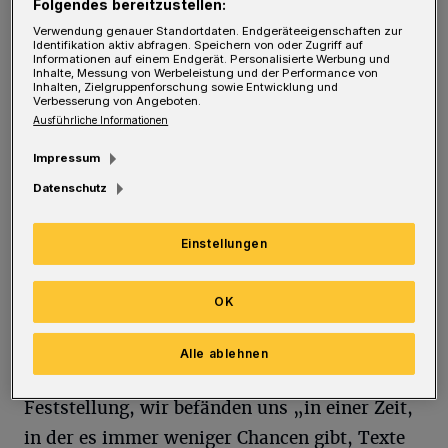
ausdrücklich darauf: „Für sein Verhalten kann
Folgendes bereitzustellen:
Zech im juristischen Sinne nur bedingt
Verwendung genauer Standortdaten. Endgeräteeigenschaften zur
Identifikation aktiv abfragen. Speichern von oder Zugriff auf
verantwortlich gemacht werden, denn er litt
Informationen auf einem Endgerät. Personalisierte Werbung und
Inhalte, Messung von Werbeleistung und der Performance von
an einer von väterlicher Seite ererbten
Inhalten, Zielgruppenforschung sowie Entwicklung und
Verbesserung von Angeboten.
psychischen Krankheit. [...] Bis heute wurde
Ausführliche Informationen
und wird ihm aber bei der Darstellung seiner
Impressum
Verfehlungen nirgends eine
Datenschutz
krankheitsbedingte Schuldunfähigkeit
attestiert.“ Einen solchen Freispruch habe
Einstellungen
erstmals ich in meinem Buch gefordert und
auf zwei fachärztliche Diagnosen verwiesen.
OK
Alle ablehnen
Von wenig Sachkenntnis zeugt auch Klans
Feststellung, wir befänden uns „in einer Zeit,
in der es immer weniger Chancen gibt, Texte