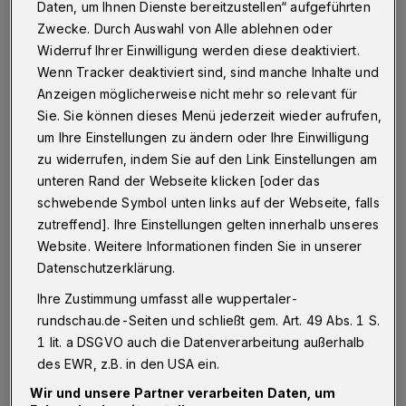
Daten, um Ihnen Dienste bereitzustellen“ aufgeführten
habe ich dankend abgelehnt. Mein Wunsch
Zwecke. Durch Auswahl von Alle ablehnen oder
war eine Veranstaltung, bei der ausschließlich
Widerruf Ihrer Einwilligung werden diese deaktiviert.
Paul Zech im Mittelpunkt steht.
Wenn Tracker deaktiviert sind, sind manche Inhalte und
Anzeigen möglicherweise nicht mehr so relevant für
Nun liegt Herrn Klans Verriss besagter
Sie. Sie können dieses Menü jederzeit wieder aufrufen,
um Ihre Einstellungen zu ändern oder Ihre Einwilligung
Publikation doppelt vor: in der vereinseigenen
zu widerrufen, indem Sie auf den Link Einstellungen am
Zeitschrift und als Leserbrief im Netz. Doch
unteren Rand der Webseite klicken [oder das
die negative Rezension ist wenig fundiert.
schwebende Symbol unten links auf der Webseite, falls
zutreffend]. Ihre Einstellungen gelten innerhalb unseres
Schon ihr Titel „Eine gigantische
Website. Weitere Informationen finden Sie in unserer
Datenschutzerklärung.
Anklageschrift“
(Anmerkung der Redaktion:
Diese Formulierung kommt in Ulrich Klans Text vor
Ihre Zustimmung umfasst alle wuppertaler-
rundschau.de-Seiten und schließt gem. Art. 49 Abs. 1 S.
und wurde von der Rundschau-Redaktion als
1 lit. a DSGVO auch die Datenverarbeitung außerhalb
Überschrift verwendet)
trifft nicht zu. Im
des EWR, z.B. in den USA ein.
Vorwort meines Buches verweise ich
Wir und unsere Partner verarbeiten Daten, um