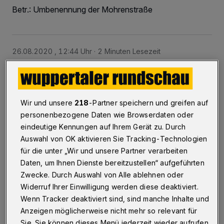
Betr.: Umbenennung der Mohrenstraße
26.08.2020 , 12:44 Uhr
2 Minuten Lesezeit
Wir und unsere
218
-Partner speichern und greifen auf
personenbezogene Daten wie Browserdaten oder
eindeutige Kennungen auf Ihrem Gerät zu. Durch
E
Auswahl von OK aktivieren Sie Tracking-Technologien
s ist wirklich an der Zeit, sich von
für die unter „Wir und unsere Partner verarbeiten
zweifelhaften Straßennamen zu
Daten, um Ihnen Dienste bereitzustellen“ aufgeführten
verabschieden. Namensänderungen sollten
Zwecke. Durch Auswahl von Alle ablehnen oder
Widerruf Ihrer Einwilligung werden diese deaktiviert.
umgehend auf den Weg gebracht werden.
Wenn Tracker deaktiviert sind, sind manche Inhalte und
Anzeigen möglicherweise nicht mehr so relevant für
Nach der Änderung der Benennung der
Sie. Sie können dieses Menü jederzeit wieder aufrufen,