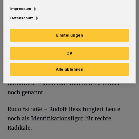
Impressum
Hermannstraße und auch Hermannshöhe –
Datenschutz
Göring ist sogar zweimal in Straßennamen
erwähnt.
Einstellungen
Juliusstraße – Julius Streicher, der ewige
OK
Hetzer. Die rechte Szene ist ihm gedanklich
sehr nah.
Alle ablehnen
Karlstraße – auch Karl Dönitz wird immer
noch genannt.
Rudolfstraße – Rudolf Hess fungiert heute
noch als Identifikationsfigur für rechte
Radikale.