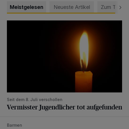
Meistgelesen
Neueste Artikel
Zum Thema
Vermisster Jugendlicher tot aufgefunden
Seit dem 8. Juli verschollen
Vermisster Jugendlicher tot aufgefunden
Barmen
Mann beschädigt Autos in Parkhaus