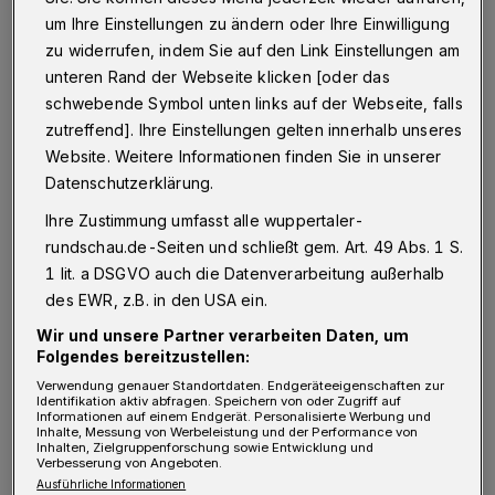
Mohrenstraße möchte ich in diesem
um Ihre Einstellungen zu ändern oder Ihre Einwilligung
Zusammenhang folgende weitere
zu widerrufen, indem Sie auf den Link Einstellungen am
unteren Rand der Webseite klicken [oder das
Straßennamen dringend zur Umbenennung
schwebende Symbol unten links auf der Webseite, falls
empfehlen:
zutreffend]. Ihre Einstellungen gelten innerhalb unseres
Website. Weitere Informationen finden Sie in unserer
Adolfstraße – weil eine direkte gedankliche
Datenschutzerklärung.
Verbindung zu Adolf Hitler und Adolf
Ihre Zustimmung umfasst alle wuppertaler-
Eichmann entsteht.
rundschau.de-Seiten und schließt gem. Art. 49 Abs. 1 S.
1 lit. a DSGVO auch die Datenverarbeitung außerhalb
Alfredstraße – hier zu Alfred Rosenberg.
des EWR, z.B. in den USA ein.
Wir und unsere Partner verarbeiten Daten, um
Folgendes bereitzustellen:
Ernststraße – Verbindung zu Ernst Röhm.
Verwendung genauer Standortdaten. Endgeräteeigenschaften zur
Identifikation aktiv abfragen. Speichern von oder Zugriff auf
Informationen auf einem Endgerät. Personalisierte Werbung und
Inhalte, Messung von Werbeleistung und der Performance von
Heinrichstraße – hier liegt die Verbindung zu
Inhalten, Zielgruppenforschung sowie Entwicklung und
Verbesserung von Angeboten.
Himmler mehr als nahe.
Ausführliche Informationen