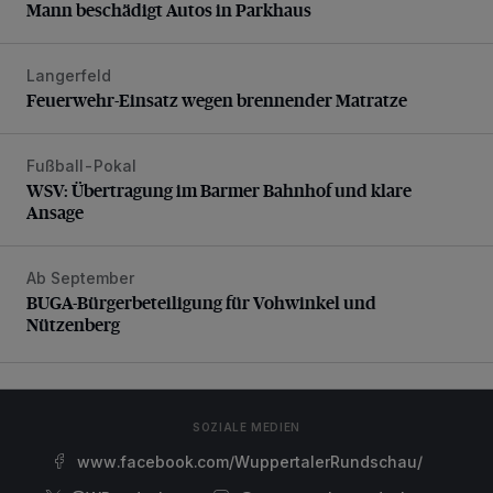
Mann beschädigt Autos in Parkhaus
Langerfeld
Feuerwehr-Einsatz wegen brennender Matratze
Feuerwehr-Einsatz wegen brennender Matratze
Fußball-Pokal
WSV: Übertragung im Barmer Bahnhof und klare Ansage
WSV: Übertragung im Barmer Bahnhof und klare
Ansage
Ab September
BUGA-Bürgerbeteiligung für Vohwinkel und Nützenberg
BUGA-Bürgerbeteiligung für Vohwinkel und
Nützenberg
SOZIALE MEDIEN
www.facebook.com/WuppertalerRundschau/