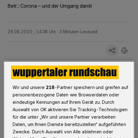
Betr.: Corona – und der Umgang damit
26.08.2020 , 14:38 Uhr
3 Minuten Lesezeit
S
Wir und unsere
218
-Partner speichern und greifen auf
ind wir in Wuppertal jetzt solche? Solche,
personenbezogene Daten wie Browserdaten oder
die stolz sind, Jens Spahn (CDU) aus der
eindeutige Kennungen auf Ihrem Gerät zu. Durch
Stadt „gejagt“ und dies auf YouTube
Auswahl von OK aktivieren Sie Tracking-Technologien
verbreitet zu haben? Sind wir in Wuppertal
für die unter „Wir und unsere Partner verarbeiten
Daten, um Ihnen Dienste bereitzustellen“ aufgeführten
nun Corona-Lügner? Sind wir jetzt solche, die
Zwecke. Durch Auswahl von Alle ablehnen oder
eine höchst gefährliche Krankheit als Lüge