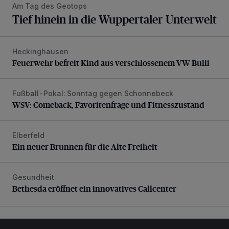
Am Tag des Geotops
Tief hinein in die Wuppertaler Unterwelt
Heckinghausen
Feuerwehr befreit Kind aus verschlossenem VW Bulli
Feuerwehr befreit Kind aus verschlossenem VW Bulli
Fußball-Pokal: Sonntag gegen Schonnebeck
WSV: Comeback, Favoritenfrage und Fitnesszustand
WSV: Comeback, Favoritenfrage und Fitnesszustand
Elberfeld
Ein neuer Brunnen für die Alte Freiheit
Ein neuer Brunnen für die Alte Freiheit
Gesundheit
Bethesda eröffnet ein innovatives Callcenter
Bethesda eröffnet ein innovatives Callcenter