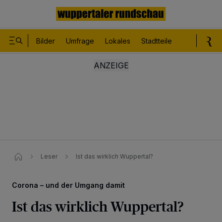
Bilder
Umfrage
Lokales
Stadtteile
Sport
Le
Leser
Ist das wirklich Wuppertal?
Corona – und der Umgang damit
Ist das wirklich Wuppertal?