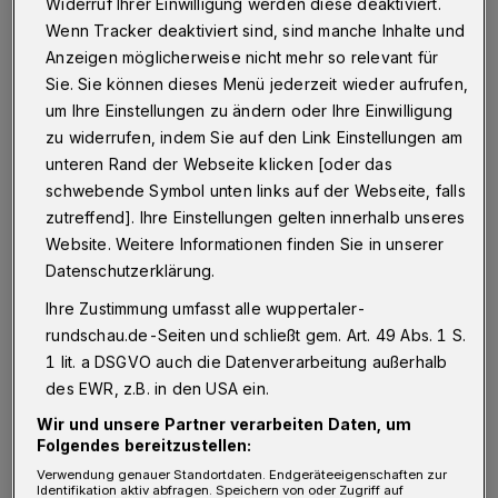
Widerruf Ihrer Einwilligung werden diese deaktiviert.
oder erfunden marginalisieren? Bedrohen wir
Wenn Tracker deaktiviert sind, sind manche Inhalte und
nun unsere Mitbürger, weil sie sich nicht in
Anzeigen möglicherweise nicht mehr so relevant für
Sie. Sie können dieses Menü jederzeit wieder aufrufen,
wirre Verschwörungstheorien hineinziehen
um Ihre Einstellungen zu ändern oder Ihre Einwilligung
lassen und sich informieren wollen?
zu widerrufen, indem Sie auf den Link Einstellungen am
Beklatschen wir, wenn auch nur online, jetzt
unteren Rand der Webseite klicken [oder das
ebensolche Taten? Sind wir jetzt diese Stadt?
schwebende Symbol unten links auf der Webseite, falls
zutreffend]. Ihre Einstellungen gelten innerhalb unseres
Website. Weitere Informationen finden Sie in unserer
Nein! Das ist nicht Wuppertal. Das sind nicht
Datenschutzerklärung.
wir. Das können wir besser! Ich hoffe, dass
Ihre Zustimmung umfasst alle wuppertaler-
das ein reines Missverständnis war.
rundschau.de-Seiten und schließt gem. Art. 49 Abs. 1 S.
1 lit. a DSGVO auch die Datenverarbeitung außerhalb
Wir alle sind durch die aktuelle Lage
des EWR, z.B. in den USA ein.
verunsichert. Nichts ist, wie es im Februar
Wir und unsere Partner verarbeiten Daten, um
noch war. Wir müssen uns neue
Folgendes bereitzustellen:
Verhaltensweisen angewöhnen, aufeinander
Verwendung genauer Standortdaten. Endgeräteeigenschaften zur
Identifikation aktiv abfragen. Speichern von oder Zugriff auf