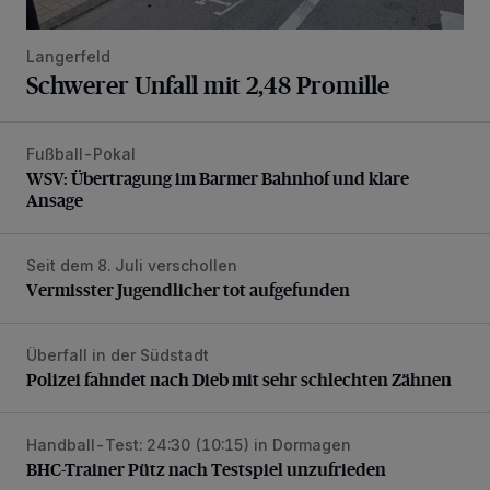
Langerfeld
Schwerer Unfall mit 2,48 Promille
Fußball-Pokal
WSV: Übertragung im Barmer Bahnhof und klare Ansage
WSV: Übertragung im Barmer Bahnhof und klare
Ansage
Seit dem 8. Juli verschollen
Vermisster Jugendlicher tot aufgefunden
Vermisster Jugendlicher tot aufgefunden
Überfall in der Südstadt
Polizei fahndet nach Dieb mit sehr schlechten Zähnen
Polizei fahndet nach Dieb mit sehr schlechten Zähnen
Handball-Test: 24:30 (10:15) in Dormagen
BHC-Trainer Pütz nach Testspiel unzufrieden
BHC-Trainer Pütz nach Testspiel unzufrieden