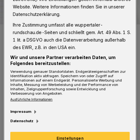
Website. Weitere Informationen finden Sie in unserer
Datenschutzerklärung.
Ihre Zustimmung umfasst alle wuppertaler-
Leserbrief an die Wuppertaler Rundschau:
redaktion@wuppertaler-
rundschau.de-Seiten und schließt gem. Art. 49 Abs. 1 S.
rundschau.de
1 lit. a DSGVO auch die Datenverarbeitung außerhalb
Foto: Rundschau
des EWR, z.B. in den USA ein.
Wir und unsere Partner verarbeiten Daten, um
Folgendes bereitzustellen:
Verwendung genauer Standortdaten. Endgeräteeigenschaften zur
Identifikation aktiv abfragen. Speichern von oder Zugriff auf
D
Informationen auf einem Endgerät. Personalisierte Werbung und
ass sich nur die Hälfte der
Inhalte, Messung von Werbeleistung und der Performance von
Inhalten, Zielgruppenforschung sowie Entwicklung und
Wahlbeteiligten für die BUGA
Verbesserung von Angeboten.
Ausführliche Informationen
ausgesprochen hat, sollte den politisch
Verantwortlichen im Tal sehr zu denken
Impressum
geben. Von der schweigenden Mehrheit von 65
Datenschutz
Prozent, die gar nicht erst abgestimmt hat,
einmal ganz zu schweigen. Siege und Sieger
Einstellungen