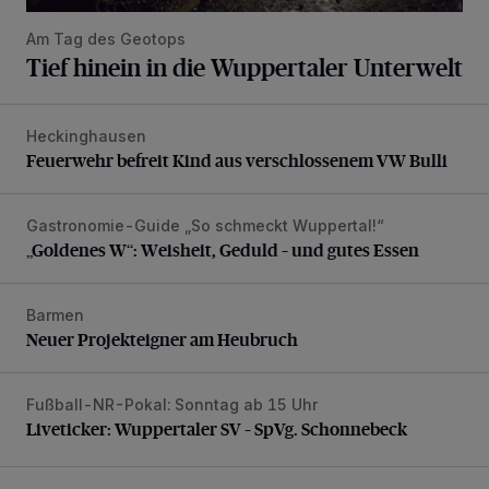
Am Tag des Geotops
Tief hinein in die Wuppertaler Unterwelt
Heckinghausen
Feuerwehr befreit Kind aus verschlossenem VW Bulli
Feuerwehr befreit Kind aus verschlossenem VW Bulli
Gastronomie-Guide „So schmeckt Wuppertal!“
„Goldenes W“: Weisheit, Geduld – und gutes Essen
„Goldenes W“: Weisheit, Geduld – und gutes Essen
Barmen
Neuer Projekteigner am Heubruch
Neuer Projekteigner am Heubruch
Fußball-NR-Pokal: Sonntag ab 15 Uhr
Liveticker: Wuppertaler SV – SpVg. Schonnebeck
Liveticker: Wuppertaler SV – SpVg. Schonnebeck