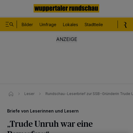
Bilder
Umfrage
Lokales
Stadtteile
Sport
Le
Leser
Rundschau-Leserbrief zur SSB-Gründerin Trude 
Briefe von Leserinnen und Lesern
„Trude Unruh war eine