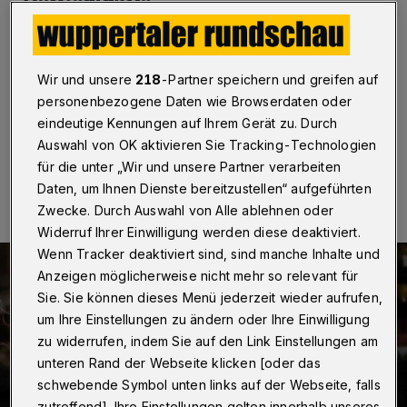
Powerfrau“
Wuppertal
·
Betr.: Artikel „Gedenktafel für ,Graue
Pantherin‘ Trude Unruh“, Rundschau online am 21. Juni
Wir und unsere
218
-Partner speichern und greifen auf
2025
personenbezogene Daten wie Browserdaten oder
eindeutige Kennungen auf Ihrem Gerät zu. Durch
Auswahl von OK aktivieren Sie Tracking-Technologien
23.07.2025 , 09:00 Uhr
Eine Minute Lesezeit
für die unter „Wir und unsere Partner verarbeiten
Daten, um Ihnen Dienste bereitzustellen“ aufgeführten
Zwecke. Durch Auswahl von Alle ablehnen oder
Widerruf Ihrer Einwilligung werden diese deaktiviert.
Wenn Tracker deaktiviert sind, sind manche Inhalte und
Anzeigen möglicherweise nicht mehr so relevant für
Sie. Sie können dieses Menü jederzeit wieder aufrufen,
um Ihre Einstellungen zu ändern oder Ihre Einwilligung
zu widerrufen, indem Sie auf den Link Einstellungen am
unteren Rand der Webseite klicken [oder das
schwebende Symbol unten links auf der Webseite, falls
zutreffend]. Ihre Einstellungen gelten innerhalb unseres