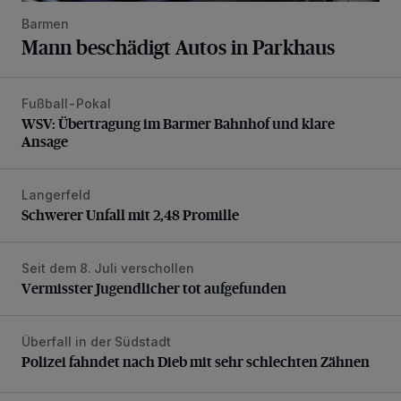
Barmen
Mann beschädigt Autos in Parkhaus
Fußball-Pokal
WSV: Übertragung im Barmer Bahnhof und klare Ansage
WSV: Übertragung im Barmer Bahnhof und klare
Ansage
Langerfeld
Schwerer Unfall mit 2,48 Promille
Schwerer Unfall mit 2,48 Promille
Seit dem 8. Juli verschollen
Vermisster Jugendlicher tot aufgefunden
Vermisster Jugendlicher tot aufgefunden
Überfall in der Südstadt
Polizei fahndet nach Dieb mit sehr schlechten Zähnen
Polizei fahndet nach Dieb mit sehr schlechten Zähnen