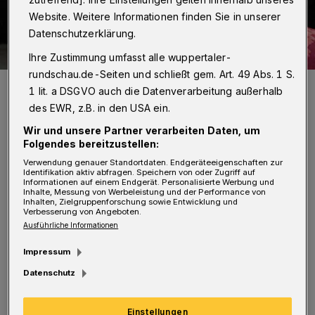
Website. Weitere Informationen finden Sie in unserer
Datenschutzerklärung.
Ihre Zustimmung umfasst alle wuppertaler-
rundschau.de-Seiten und schließt gem. Art. 49 Abs. 1 S.
Trude Unruh.
1 lit. a DSGVO auch die Datenverarbeitung außerhalb
Foto:
Arne Koehler
des EWR, z.B. in den USA ein.
Wir und unsere Partner verarbeiten Daten, um
Folgendes bereitzustellen:
Verwendung genauer Standortdaten. Endgeräteeigenschaften zur
Identifikation aktiv abfragen. Speichern von oder Zugriff auf
T
Informationen auf einem Endgerät. Personalisierte Werbung und
rude Unruh und ich haben nächtelang
Inhalte, Messung von Werbeleistung und der Performance von
Inhalten, Zielgruppenforschung sowie Entwicklung und
über die Situation der alten Menschen in
Verbesserung von Angeboten.
Ausführliche Informationen
Deutschland und in den Alten- und
Pflegeeinrichtungen diskutiert und sind zu
Impressum
dem Entschluss gekommen, den Senioren-
Datenschutz
Schutz-Bund (SSB) zu gründen. Als 2.
Einstellungen