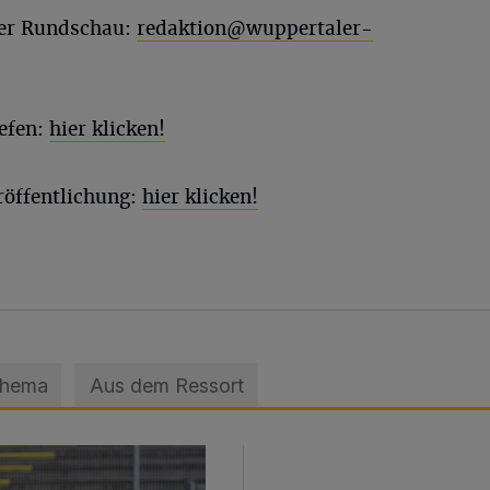
ler Rundschau:
redaktion@wuppertaler-
efen:
hier klicken!
röffentlichung:
hier klicken!
Thema
Aus dem Ressort
sage