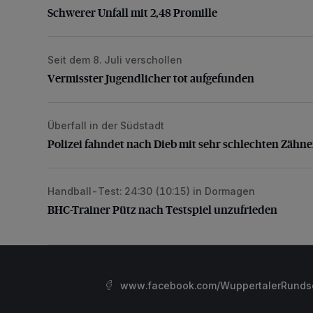
Schwerer Unfall mit 2,48 Promille
Seit dem 8. Juli verschollen
Vermisster Jugendlicher tot aufgefunden
Vermisster Jugendlicher tot aufgefunden
Überfall in der Südstadt
Polizei fahndet nach Dieb mit sehr schlechten Zähne
Polizei fahndet nach Dieb mit sehr schlechten Zähn
Handball-Test: 24:30 (10:15) in Dormagen
BHC-Trainer Pütz nach Testspiel unzufrieden
BHC-Trainer Pütz nach Testspiel unzufrieden
www.facebook.com/WuppertalerRunds