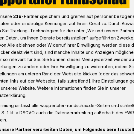
unsere
218
-Partner speichern und greifen auf personenbezogen
aten oder eindeutige Kennungen auf Ihrem Gerät zu. Durch Ausw
ief zu Bänken an der Kaiserstraße
n Sie Tracking-Technologien für die unter „Wir und unsere Partne
en Daten, um Ihnen Dienste bereitzustellen“ aufgeführten Zwecke
on Alle ablehnen oder Widerruf Ihrer Einwilligung werden diese de
esern
cker deaktiviert sind, sind manche Inhalte und Anzeigen möglich
wichtigere Dinge
r so relevant für Sie. Sie können dieses Menü jederzeit wieder au
tellungen zu ändern oder Ihre Einwilligung zu widerrufen, indem Si
stellungen am unteren Rand der Webseite klicken [oder das schw
ten links auf der Webseite, falls zutreffend]. Ihre Einstellungen g
 unseres Website. Weitere Informationen finden Sie in unserer
utzerklärung.
att Parkplätze in Vohwinkel
immung umfasst alle wuppertaler-rundschau.de-Seiten und schließt
 S. 1 lit. a DSGVO auch die Datenverarbeitung außerhalb des EWR, 
ein.
unsere Partner verarbeiten Daten, um Folgendes bereitzustell
Lesezeit