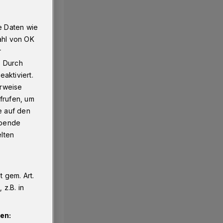
e Daten wie
ahl von OK
r
. Durch
aktiviert.
erweise
frufen, um
e auf den
ebende
elten
 gem. Art.
z.B. in
en: