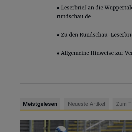
●
Leserbrief an die Wupperta
rundschau.de
● Zu den Rundschau-Leserbri
● Allgemeine Hinweise zur Ve
Meistgelesen
Neueste Artikel
Zum 
WSV: Übertragung im Barmer Bahnhof und klare An