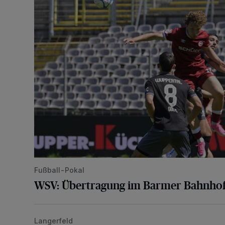
Fußball-Pokal
WSV: Übertragung im Barmer Bahnhof
Langerfeld
Schwerer Unfall mit 2,48 Promille