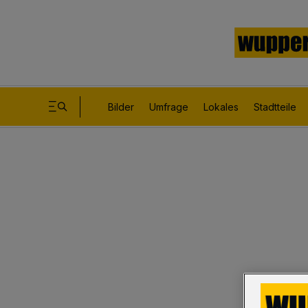
Bilder
Umfrage
Lokales
Stadtteile