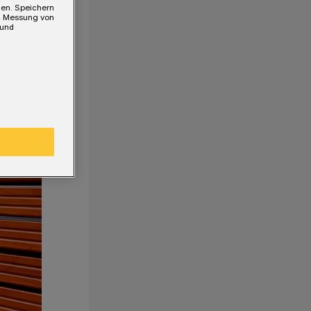
gen. Speichern
e, Messung von
 und