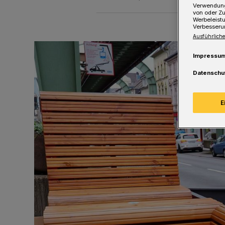
Verwendung
von oder Zu
Werbeleist
Verbesseru
Ausführliche
Impressu
Datenschu
E