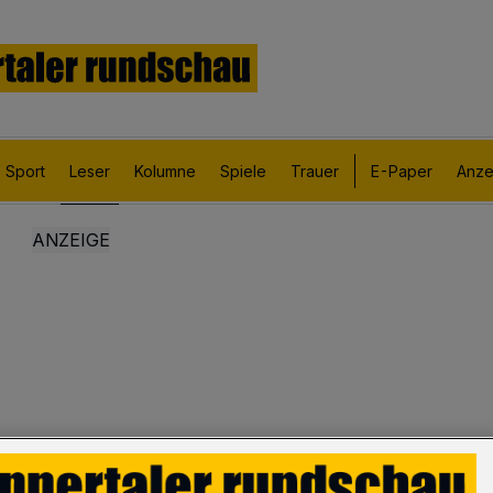
Sport
Leser
Kolumne
Spiele
Trauer
E-Paper
Anze