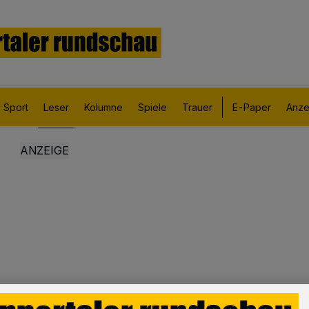
Sport
Leser
Kolumne
Spiele
Trauer
E-Paper
Anze