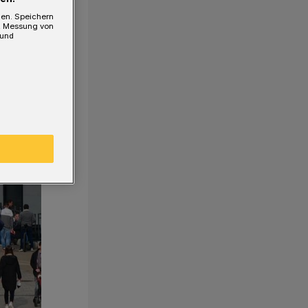
gen. Speichern
e, Messung von
 und