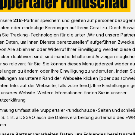
unsere
218
-Partner speichern und greifen auf personenbezogen
ief zum Zustand der Elberfelder City
aten oder eindeutige Kennungen auf Ihrem Gerät zu. Durch Ausw
n Sie Tracking-Technologien für die unter „Wir und unsere Partne
en Daten, um Ihnen Dienste bereitzustellen“ aufgeführten Zwecke
on Alle ablehnen oder Widerruf Ihrer Einwilligung werden diese de
cker deaktiviert sind, sind manche Inhalte und Anzeigen möglich
runnen gab ...“
r so relevant für Sie. Sie können dieses Menü jederzeit wieder au
tellungen zu ändern oder Ihre Einwilligung zu widerrufen, indem Si
stellungen am unteren Rand der Webseite klicken [oder das schw
City, Leserbrief von Wolfgang Schröder
ten links auf der Webseite, falls zutreffend]. Ihre Einstellungen g
 unseres Website. Weitere Informationen finden Sie in unserer
utzerklärung.
immung umfasst alle wuppertaler-rundschau.de-Seiten und schließt
Lesezeit
 S. 1 lit. a DSGVO auch die Datenverarbeitung außerhalb des EWR, 
ein.
unsere Partner verarbeiten Daten, um Folgendes bereitzustell