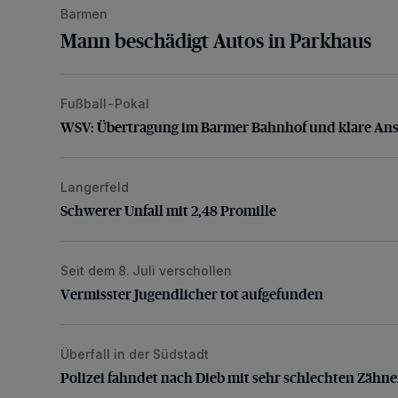
Barmen
Mann beschädigt Autos in Parkhaus
Fußball-Pokal
WSV: Übertragung im Barmer Bahnhof und klare An
WSV: Übertragung im Barmer Bahnhof und klare An
Langerfeld
Schwerer Unfall mit 2,48 Promille
Schwerer Unfall mit 2,48 Promille
Seit dem 8. Juli verschollen
Vermisster Jugendlicher tot aufgefunden
Vermisster Jugendlicher tot aufgefunden
Überfall in der Südstadt
Polizei fahndet nach Dieb mit sehr schlechten Zähne
Polizei fahndet nach Dieb mit sehr schlechten Zähn