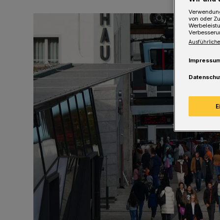
Verwendung
von oder Zu
Werbeleist
Verbesseru
Ausführliche
Impressu
Datenschu
E