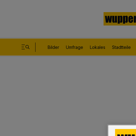
Bilder
Umfrage
Lokales
Stadtteile