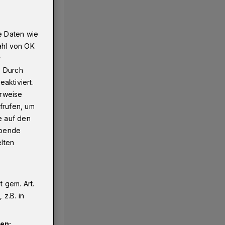
e Daten wie
ahl von OK
r
. Durch
aktiviert.
erweise
frufen, um
e auf den
ebende
elten
 gem. Art.
z.B. in
en: