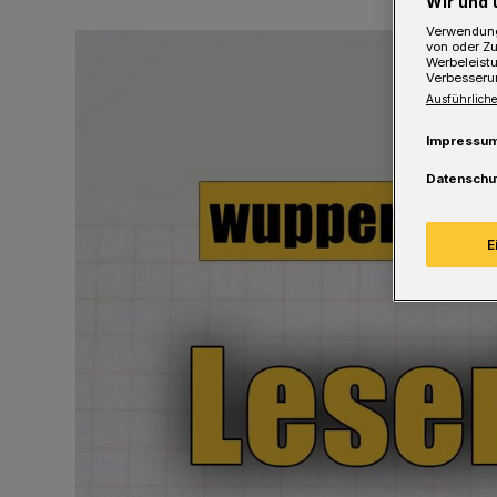
Wir und 
Verwendung
von oder Zu
Werbeleist
Verbesseru
Ausführliche
Impressu
Datenschu
E