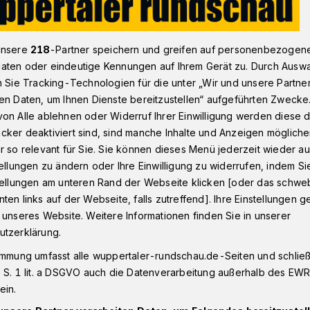
unsere
218
-Partner speichern und greifen auf personenbezogen
ief zum Müll in der Stadt
aten oder eindeutige Kennungen auf Ihrem Gerät zu. Durch Ausw
n Sie Tracking-Technologien für die unter „Wir und unsere Partne
en Daten, um Ihnen Dienste bereitzustellen“ aufgeführten Zwecke
on Alle ablehnen oder Widerruf Ihrer Einwilligung werden diese de
ir die Worte“
cker deaktiviert sind, sind manche Inhalte und Anzeigen möglich
r so relevant für Sie. Sie können dieses Menü jederzeit wieder au
tellungen zu ändern oder Ihre Einwilligung zu widerrufen, indem Si
stellungen am unteren Rand der Webseite klicken [oder das schw
ten links auf der Webseite, falls zutreffend]. Ihre Einstellungen g
 unseres Website. Weitere Informationen finden Sie in unserer
utzerklärung.
immung umfasst alle wuppertaler-rundschau.de-Seiten und schließt
Lesezeit
 S. 1 lit. a DSGVO auch die Datenverarbeitung außerhalb des EWR, 
ein.