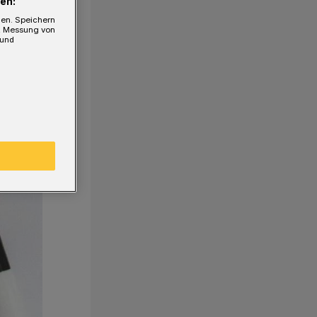
en:
gen. Speichern
e, Messung von
 und