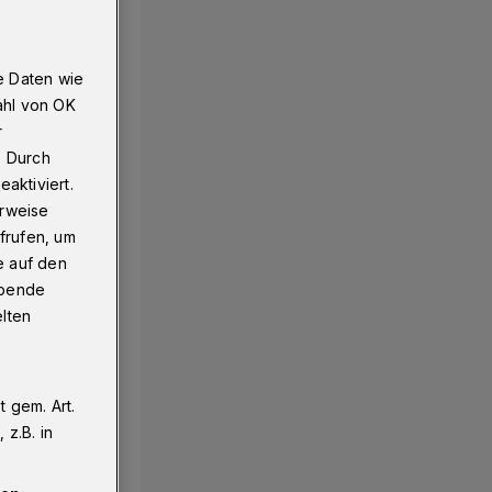
e Daten wie
ahl von OK
r
. Durch
aktiviert.
erweise
frufen, um
e auf den
ebende
elten
 gem. Art.
z.B. in