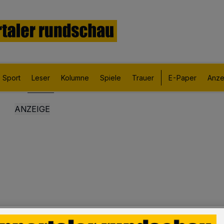
Sport
Leser
Kolumne
Spiele
Trauer
E-Paper
Anze