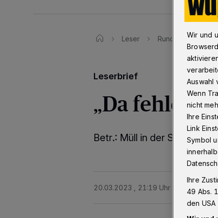
Wir und 
Leser
Rundschau-Leserbr
Browserd
aktiviere
verarbeit
Leserbrief
Auswahl v
„Da fehlen m
Wenn Tra
nicht meh
Ihre Eins
Link Ein
Betr.: Müll in der Stadt
Symbol un
innerhalb
Datensch
Ihre Zust
20.03.2023 , 21:19 Uhr
Eine Minute 
49 Abs. 1
den USA 