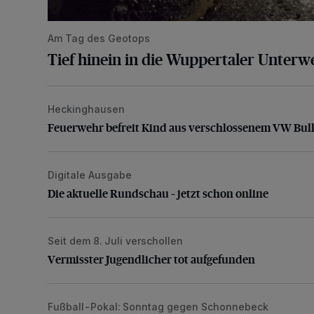
Am Tag des Geotops
Tief hinein in die Wuppertaler Unterwe
Heckinghausen
Feuerwehr befreit Kind aus verschlossenem VW Bulli
Feuerwehr befreit Kind aus verschlossenem VW Bull
Digitale Ausgabe
Die aktuelle Rundschau – jetzt schon online
Die aktuelle Rundschau – jetzt schon online
Seit dem 8. Juli verschollen
Vermisster Jugendlicher tot aufgefunden
Vermisster Jugendlicher tot aufgefunden
Fußball-Pokal: Sonntag gegen Schonnebeck
WSV: Comeback, Favoritenfrage und Fitnesszustan