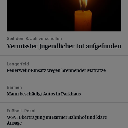
Seit dem 8. Juli verschollen
Vermisster Jugendlicher tot aufgefunden
Langerfeld
Feuerwehr-Einsatz wegen brennender Matratze
Feuerwehr-Einsatz wegen brennender Matratze
Barmen
Mann beschädigt Autos in Parkhaus
Mann beschädigt Autos in Parkhaus
Fußball-Pokal
WSV: Übertragung im Barmer Bahnhof und klare Ansage
WSV: Übertragung im Barmer Bahnhof und klare
Ansage