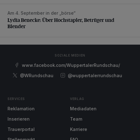
Am 4. September in der „börse“
Lydia Benecke: Über Hochstapler, Betrüger und Blender
Lydia Benecke: Über Hochstapler, Betrüger und
Blender
SOZIALE MEDIEN
www.facebook.com/WuppertalerRundschau/
@WRundschau
@wuppertalerrundschau
SERVICES
VERLAG
Reklamation
Mediadaten
Inserieren
Team
Trauerportal
Karriere
Stellenmarkt
FAQ