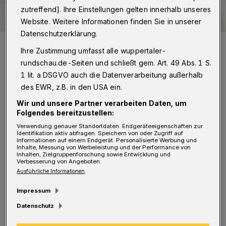
zutreffend]. Ihre Einstellungen gelten innerhalb unseres
Website. Weitere Informationen finden Sie in unserer
Datenschutzerklärung.
Symbolbild.
Ihre Zustimmung umfasst alle wuppertaler-
Foto: Rundschau
rundschau.de-Seiten und schließt gem. Art. 49 Abs. 1 S.
1 lit. a DSGVO auch die Datenverarbeitung außerhalb
des EWR, z.B. in den USA ein.
Wir und unsere Partner verarbeiten Daten, um
I
Folgendes bereitzustellen:
ch habe diesen Beitrag nicht uneigennützig
Verwendung genauer Standortdaten. Endgeräteeigenschaften zur
gelesen, denn diese Parksituationen gibt es
Identifikation aktiv abfragen. Speichern von oder Zugriff auf
Informationen auf einem Endgerät. Personalisierte Werbung und
ja nicht nur in Vohwinkel, sondern auch in
Inhalte, Messung von Werbeleistung und der Performance von
Inhalten, Zielgruppenforschung sowie Entwicklung und
anderen Siedlungen. Kein Verständnis habe ich
Verbesserung von Angeboten.
Ausführliche Informationen
dafür, dass die Stadt jetzt die zuerst
Impressum
genehmigten Parkplätze wieder zurückbauen
Datenschutz
lassen möchte. Allerdings habe ich auch kein
Verständnis dafür, dass solche Parkplätze in