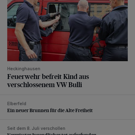
Heckinghausen
Feuerwehr befreit Kind aus
verschlossenem VW Bulli
Elberfeld
Ein neuer Brunnen für die Alte Freiheit
Ein neuer Brunnen für die Alte Freiheit
Seit dem 8. Juli verschollen
Vermisster Jugendlicher tot aufgefunden
Vermisster Jugendlicher tot aufgefunden