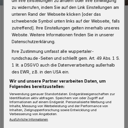
um Ihre Einstellungen zu ändern oder Ihre Einwilligung
zu widerrufen, indem Sie auf den Link Einstellungen am
Die Baustelle auf dem Werth.
unteren Rand der Webseite klicken [oder das
Foto: Achim Otto
schwebende Symbol unten links auf der Webseite, falls
zutreffend]. Ihre Einstellungen gelten innerhalb unseres
Website. Weitere Informationen finden Sie in unserer
Datenschutzerklärung.
I
Ihre Zustimmung umfasst alle wuppertaler-
ch hatte beim „Barmer Lichterzauber“
rundschau.de-Seiten und schließt gem. Art. 49 Abs. 1 S.
Gelegenheit, mir die Test- und
1 lit. a DSGVO auch die Datenverarbeitung außerhalb
Musterfläche am neuen Werth anzuschauen.
des EWR, z.B. in den USA ein.
Was mir dabei sofort auffiel: Taktile Elemente
Wir und unsere Partner verarbeiten Daten, um
Folgendes bereitzustellen:
– also Bodenstrukturen zur Orientierung für
Verwendung genauer Standortdaten. Endgeräteeigenschaften zur
sehbehinderte Menschen – fehlen bislang
Identifikation aktiv abfragen. Speichern von oder Zugriff auf
Informationen auf einem Endgerät. Personalisierte Werbung und
vollständig.
Inhalte, Messung von Werbeleistung und der Performance von
Inhalten, Zielgruppenforschung sowie Entwicklung und
Verbesserung von Angeboten.
Ausführliche Informationen
Frühere Maßnahmen in Barmen hatten diese