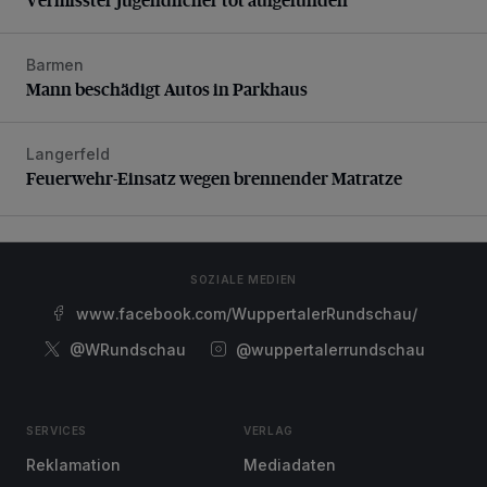
Barmen
Mann beschädigt Autos in Parkhaus
Mann beschädigt Autos in Parkhaus
Langerfeld
Feuerwehr-Einsatz wegen brennender Matratze
Feuerwehr-Einsatz wegen brennender Matratze
SOZIALE MEDIEN
www.facebook.com/WuppertalerRundschau/
@WRundschau
@wuppertalerrundschau
SERVICES
VERLAG
Reklamation
Mediadaten