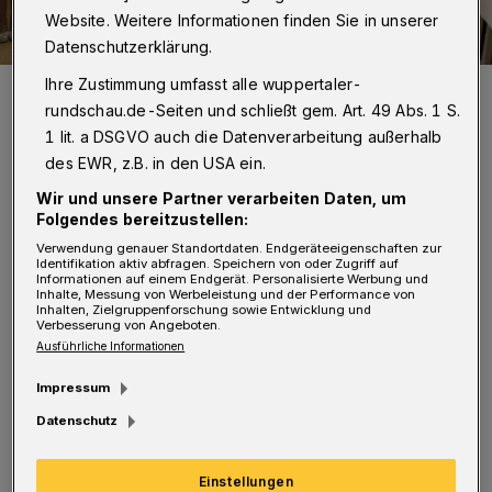
Website. Weitere Informationen finden Sie in unserer
Datenschutzerklärung.
Ihre Zustimmung umfasst alle wuppertaler-
Prinzessin Suzanna I. (mit dem Blatt in der Hand) und OB Uwe
Schneidewind (re.).
rundschau.de-Seiten und schließt gem. Art. 49 Abs. 1 S.
Foto: Wuppertaler Rundschau/Simone Bahrmann
1 lit. a DSGVO auch die Datenverarbeitung außerhalb
des EWR, z.B. in den USA ein.
Wir und unsere Partner verarbeiten Daten, um
Folgendes bereitzustellen:
I
Verwendung genauer Standortdaten. Endgeräteeigenschaften zur
Identifikation aktiv abfragen. Speichern von oder Zugriff auf
ch selbst war lange Jahre im Verein und
Informationen auf einem Endgerät. Personalisierte Werbung und
Inhalte, Messung von Werbeleistung und der Performance von
habe den Karneval auf dem
Inhalten, Zielgruppenforschung sowie Entwicklung und
Verbesserung von Angeboten.
Gardistenwagen im Verein erleben dürfen. Es
Ausführliche Informationen
ist schon toll, wenn 200.000 Menschen bei
Impressum
herrlichem Wetter an der Zugstrecke stehen
Datenschutz
und einem zujubeln. Aber die Zeiten haben
sich geändert, auch die Menschen sind nicht
Einstellungen