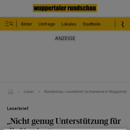
Bilder
Umfrage
Lokales
Stadtteile
Sport
Le
Leser
Rundschau-Leserbrief zu Karneval in Wuppertal
Leserbrief
„Nicht genug Unterstützung für