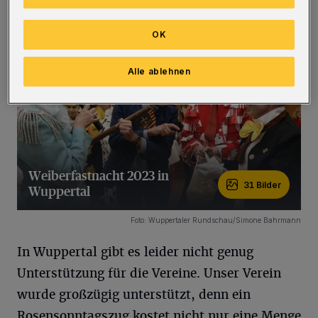
mehr dieselben.
OK
Alle ablehnen
Weiberfastnacht 2023 in
31 Bilder
Wuppertal
31 Bilder
Foto: Wuppertaler Rundschau/Simone Bahrmann
In Wuppertal gibt es leider nicht genug
Unterstützung für die Vereine. Unser Verein
wurde großzügig unterstützt, denn ein
Rosensonntagszug kostet nicht nur eine Menge