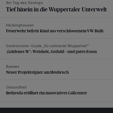
Am Tag des Geotops
Tief hinein in die Wuppertaler Unterwelt
Heckinghausen
Feuerwehr befreit Kind aus verschlossenem VW Bulli
Feuerwehr befreit Kind aus verschlossenem VW Bulli
Gastronomie-Guide „So schmeckt Wuppertal!“
„Goldenes W“: Weisheit, Geduld – und gutes Essen
„Goldenes W“: Weisheit, Geduld – und gutes Essen
Barmen
Neuer Projekteigner am Heubruch
Neuer Projekteigner am Heubruch
Gesundheit
Bethesda eröffnet ein innovatives Callcenter
Bethesda eröffnet ein innovatives Callcenter