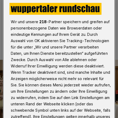
die Vereine“
Wuppertal
·
Betr. Karneval in Wuppertal
Wir und unsere
218
-Partner speichern und greifen auf
personenbezogene Daten wie Browserdaten oder
eindeutige Kennungen auf Ihrem Gerät zu. Durch
27.02.2023 , 11:00 Uhr
Eine Minute Lesezeit
Auswahl von OK aktivieren Sie Tracking-Technologien
für die unter „Wir und unsere Partner verarbeiten
Daten, um Ihnen Dienste bereitzustellen“ aufgeführten
Zwecke. Durch Auswahl von Alle ablehnen oder
Widerruf Ihrer Einwilligung werden diese deaktiviert.
Wenn Tracker deaktiviert sind, sind manche Inhalte und
Anzeigen möglicherweise nicht mehr so relevant für
Sie. Sie können dieses Menü jederzeit wieder aufrufen,
um Ihre Einstellungen zu ändern oder Ihre Einwilligung
zu widerrufen, indem Sie auf den Link Einstellungen am
unteren Rand der Webseite klicken [oder das
schwebende Symbol unten links auf der Webseite, falls
zutreffend]. Ihre Einstellungen gelten innerhalb unseres