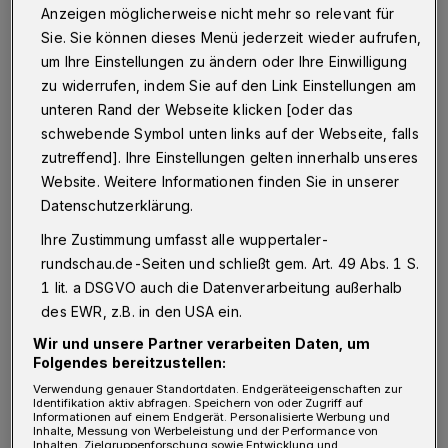
Armutsschock, der aus der weltweiten
Anzeigen möglicherweise nicht mehr so relevant für
Sie. Sie können dieses Menü jederzeit wieder aufrufen,
Zerstörung der Wirtschaft entstehe, bringe
um Ihre Einstellungen zu ändern oder Ihre Einwilligung
nach Einschätzung der Vereinten Nationen
zu widerrufen, indem Sie auf den Link Einstellungen am
hingegen Millionen Kinder ums Leben.
„Wenn
unteren Rand der Webseite klicken [oder das
Sie die Todeszahlen durch Corona anschauen, dann
schwebende Symbol unten links auf der Webseite, falls
zutreffend]. Ihre Einstellungen gelten innerhalb unseres
ist es bei vielen so, dass viele Menschen über 80
Website. Weitere Informationen finden Sie in unserer
sterben – und wir wissen, über 80 sterben die
Datenschutzerklärung.
meisten irgendwann"
, so der grüne Tübinger
Ihre Zustimmung umfasst alle wuppertaler-
Oberbürgermeister Boris Palmer am Dienstag
rundschau.de-Seiten und schließt gem. Art. 49 Abs. 1 S.
im Sat.1-Frühstücksfernsehen.
1 lit. a DSGVO auch die Datenverarbeitung außerhalb
des EWR, z.B. in den USA ein.
Arme Kinder, alte Menschen oder
Wir und unsere Partner verarbeiten Daten, um
Folgendes bereitzustellen:
funktionierende Wirtschaft?
Verwendung genauer Standortdaten. Endgeräteeigenschaften zur
Identifikation aktiv abfragen. Speichern von oder Zugriff auf
Bereits vor der Corona-Pandemie starben
Informationen auf einem Endgerät. Personalisierte Werbung und
Inhalte, Messung von Werbeleistung und der Performance von
Inhalten, Zielgruppenforschung sowie Entwicklung und