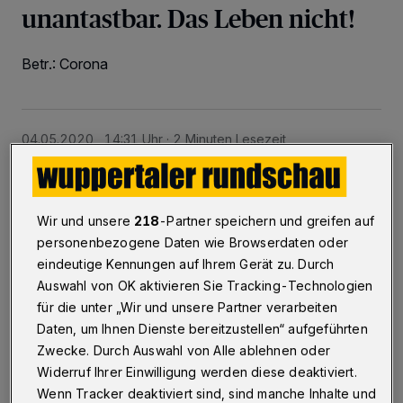
unantastbar. Das Leben nicht!
Betr.: Corona
04.05.2020 , 14:31 Uhr
2 Minuten Lesezeit
Wir und unsere
218
-Partner speichern und greifen auf
personenbezogene Daten wie Browserdaten oder
eindeutige Kennungen auf Ihrem Gerät zu. Durch
Auswahl von OK aktivieren Sie Tracking-Technologien
„Ich sage es Ihnen mal ganz brutal: Wir retten in
für die unter „Wir und unsere Partner verarbeiten
Daten, um Ihnen Dienste bereitzustellen“ aufgeführten
Deutschland möglicherweise Menschen, die in
Zwecke. Durch Auswahl von Alle ablehnen oder
einem halben Jahr sowieso tot wären - aufgrund
Widerruf Ihrer Einwilligung werden diese deaktiviert.
ihres Alters und ihrer Vorerkrankungen."
Der
Wenn Tracker deaktiviert sind, sind manche Inhalte und