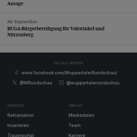
Ansage
Ab September
BUGA-Bürgerbeteiligung für Vohwinkel und Nützenberg
BUGA-Bürgerbeteiligung für Vohwinkel und
Nützenberg
SOZIALE MEDIEN
www.facebook.com/WuppertalerRundschau/
@WRundschau
@wuppertalerrundschau
SERVICES
VERLAG
Reklamation
Mediadaten
Inserieren
Team
Trauerportal
Karriere