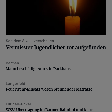
Seit dem 8. Juli verschollen
Vermisster Jugendlicher tot aufgefunden
Barmen
Mann beschädigt Autos in Parkhaus
Mann beschädigt Autos in Parkhaus
Langerfeld
Feuerwehr-Einsatz wegen brennender Matratze
Feuerwehr-Einsatz wegen brennender Matratze
Fußball-Pokal
WSV: Übertragung im Barmer Bahnhof und klare Ansage
WSV: Übertragung im Barmer Bahnhof und klare