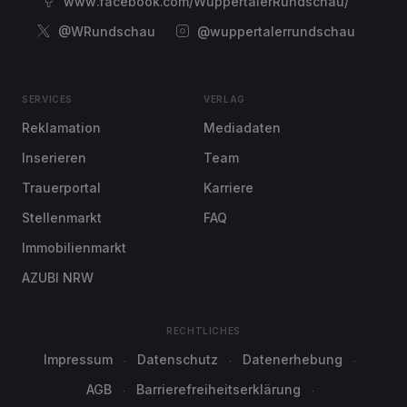
www.facebook.com/WuppertalerRundschau/
@WRundschau
@wuppertalerrundschau
SERVICES
VERLAG
Reklamation
Mediadaten
Inserieren
Team
Trauerportal
Karriere
Stellenmarkt
FAQ
Immobilienmarkt
AZUBI NRW
RECHTLICHES
Impressum
Datenschutz
Datenerhebung
AGB
Barrierefreiheitserklärung