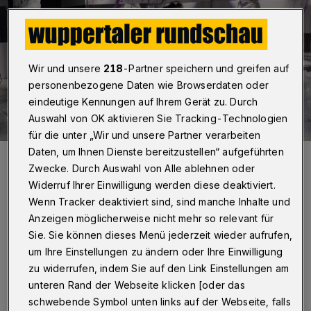
Wir und unsere
218
-Partner speichern und greifen auf
personenbezogene Daten wie Browserdaten oder
eindeutige Kennungen auf Ihrem Gerät zu. Durch
Auswahl von OK aktivieren Sie Tracking-Technologien
für die unter „Wir und unsere Partner verarbeiten
Daten, um Ihnen Dienste bereitzustellen“ aufgeführten
Konstantin Rickert, Silvia Munzón Lopez (Mitte) und Madeline
Martzelos teilen sich die Rollen in der Wuppertaler Inszenierung von
Zwecke. Durch Auswahl von Alle ablehnen oder
Kleists "Die Marquise von O..."
Widerruf Ihrer Einwilligung werden diese deaktiviert.
Foto: Uwe Schinkel
Wenn Tracker deaktiviert sind, sind manche Inhalte und
Anzeigen möglicherweise nicht mehr so relevant für
Sie. Sie können dieses Menü jederzeit wieder aufrufen,
um Ihre Einstellungen zu ändern oder Ihre Einwilligung
zu widerrufen, indem Sie auf den Link Einstellungen am
Von Stefan Seitz
unteren Rand der Webseite klicken [oder das
schwebende Symbol unten links auf der Webseite, falls