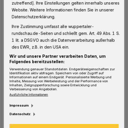
D
zutreffend]. Ihre Einstellungen gelten innerhalb unseres
as ist schon ein Wagnis, einen
Website. Weitere Informationen finden Sie in unserer
klassischen Kleist so konsequent ins
Datenschutzerklärung.
Heute zu transformieren. Ein optisch so
Ihre Zustimmung umfasst alle wuppertaler-
reduziertes Theaterstück aus einem
rundschau.de-Seiten und schließt gem. Art. 49 Abs. 1 S.
historischen Stück Erzählliteratur zu machen.
1 lit. a DSGVO auch die Datenverarbeitung außerhalb
Regisseurin Kristin Trosits geht das Risiko ein
des EWR, z.B. in den USA ein.
– und hat mit Nina Sieverts als
Wir und unsere Partner verarbeiten Daten, um
Folgendes bereitzustellen:
Bühnenbildnerin sowie dem Choreographen
Verwendung genauer Standortdaten. Endgeräteeigenschaften zur
Jeremy Curnier Partner gefunden, die auf
Identifikation aktiv abfragen. Speichern von oder Zugriff auf
Informationen auf einem Endgerät. Personalisierte Werbung und
diesem Weg fest an ihrer Seite stehen. Ein
Inhalte, Messung von Werbeleistung und der Performance von
Inhalten, Zielgruppenforschung sowie Entwicklung und
Bühnenquadrat, von beweglichen
Verbesserung von Angeboten.
Ausführliche Informationen
Plastikvorhängen begrenzt, ein paar Eimer mit
Farbe, die sich im Lauf der folgenden 90
Impressum
Minuten performance-artig auf Menschen und
Datenschutz
Wände leeren werden sowie Madeline