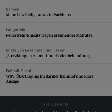
Barmen
Mann beschädigt Autos in Parkhaus
Mann beschädigt Autos in Parkhaus
Langerfeld
Feuerwehr-Einsatz wegen brennender Matratze
Feuerwehr-Einsatz wegen brennender Matratze
Briefe von Leserinnen und Lesern
„Stoßdämpfertest mit Unterbodenbehandlung“
„Stoßdämpfertest mit Unterbodenbehandlung“
Fußball-Pokal
WSV: Übertragung im Barmer Bahnhof und klare Ansage
WSV: Übertragung im Barmer Bahnhof und klare
Ansage
SOZIALE MEDIEN