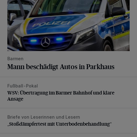
Barmen
Mann beschädigt Autos in Parkhaus
Fußball-Pokal
WSV: Übertragung im Barmer Bahnhof und klare Ansage
WSV: Übertragung im Barmer Bahnhof und klare
Ansage
Briefe von Leserinnen und Lesern
„Stoßdämpfertest mit Unterbodenbehandlung“
„Stoßdämpfertest mit Unterbodenbehandlung“