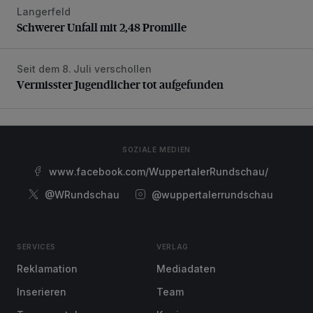
Langerfeld
Schwerer Unfall mit 2,48 Promille
Schwerer Unfall mit 2,48 Promille
Seit dem 8. Juli verschollen
Vermisster Jugendlicher tot aufgefunden
Vermisster Jugendlicher tot aufgefunden
SOZIALE MEDIEN
www.facebook.com/WuppertalerRundschau/
@WRundschau
@wuppertalerrundschau
SERVICES
VERLAG
Reklamation
Mediadaten
Inserieren
Team