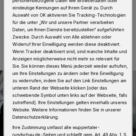
personenbezogene Daten wie Browserdaten oder
Wuppertal
·
Nach langer (Corona-)Pause gibt es jetzt
eindeutige Kennungen auf Ihrem Gerät zu. Durch
wieder ein Konzert für alle Fans der Wuppertaler „Latin
Auswahl von OK aktivieren Sie Tracking-Technologien
Session Band“ und ihrer Gäste.
für die unter „Wir und unsere Partner verarbeiten
Daten, um Ihnen Dienste bereitzustellen“ aufgeführten
Zwecke. Durch Auswahl von Alle ablehnen oder
14.09.2020 , 18:00 Uhr
Eine Minute Lesezeit
Widerruf Ihrer Einwilligung werden diese deaktiviert.
Wenn Tracker deaktiviert sind, sind manche Inhalte und
Anzeigen möglicherweise nicht mehr so relevant für
Sie. Sie können dieses Menü jederzeit wieder aufrufen,
um Ihre Einstellungen zu ändern oder Ihre Einwilligung
zu widerrufen, indem Sie auf den Link Einstellungen am
unteren Rand der Webseite klicken [oder das
schwebende Symbol unten links auf der Webseite, falls
zutreffend]. Ihre Einstellungen gelten innerhalb unseres
Website. Weitere Informationen finden Sie in unserer
Datenschutzerklärung.
Ihre Zustimmung umfasst alle wuppertaler-
rundschau.de-Seiten und schließt gem. Art. 49 Abs. 1 S.