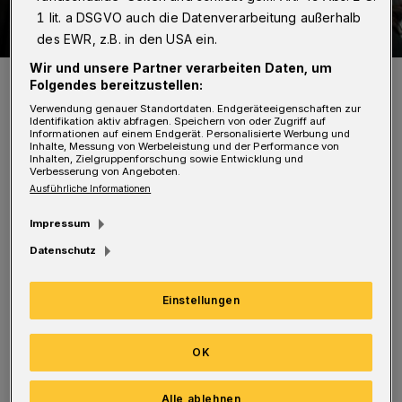
1 lit. a DSGVO auch die Datenverarbeitung außerhalb
des EWR, z.B. in den USA ein.
Wir und unsere Partner verarbeiten Daten, um
Soul-Diva Soleil Niklasson ist am Samstag, 19. September 2020,
Folgendes bereitzustellen:
wieder einmal zu Gast in Wuppertal.
Foto: Latin Session
Verwendung genauer Standortdaten. Endgeräteeigenschaften zur
Identifikation aktiv abfragen. Speichern von oder Zugriff auf
Informationen auf einem Endgerät. Personalisierte Werbung und
Inhalte, Messung von Werbeleistung und der Performance von
Inhalten, Zielgruppenforschung sowie Entwicklung und
Verbesserung von Angeboten.
Ausführliche Informationen
„Noche Latina“ lautet am Samstag (19.
Impressum
September 2020) um 20 Uhr die Devise in der
Datenschutz
„börse“ an der Wolkenburg 100. Soleil
Einstellungen
Niklasson, Soul-Diva aus den USA, und die
peruanische Salsa-Queen Patricia Gamero aus
OK
Lima sind gemeinsam in Wuppertal – und
werden begleitet von der der mehrköpfigen
Alle ablehnen