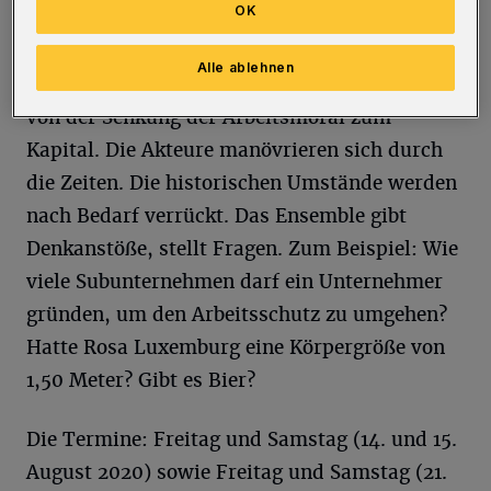
OK
Motto dieses Engels-Zitates unternehmen
Sahar Raie, Andre Dinter und Bina Noss vom
Alle ablehnen
„LOCHsemble“ einen surrealen Spaziergang
von der Senkung der Arbeitsmoral zum
Kapital. Die Akteure manövrieren sich durch
die Zeiten. Die historischen Umstände werden
nach Bedarf verrückt. Das Ensemble gibt
Denkanstöße, stellt Fragen. Zum Beispiel: Wie
viele Subunternehmen darf ein Unternehmer
gründen, um den Arbeitsschutz zu umgehen?
Hatte Rosa Luxemburg eine Körpergröße von
1,50 Meter? Gibt es Bier?
Die Termine: Freitag und Samstag (14. und 15.
August 2020) sowie Freitag und Samstag (21.