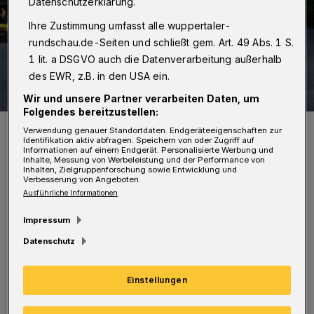
Datenschutzerklärung.
Ihre Zustimmung umfasst alle wuppertaler-
rundschau.de-Seiten und schließt gem. Art. 49 Abs. 1 S.
1 lit. a DSGVO auch die Datenverarbeitung außerhalb
des EWR, z.B. in den USA ein.
Wir und unsere Partner verarbeiten Daten, um
Folgendes bereitzustellen:
Das "LOCHsemble" bittet vier Mal zu einem etwas anderen
Verwendung genauer Standortdaten. Endgeräteeigenschaften zur
Friedrich-Engels-Spaziergang.
Identifikation aktiv abfragen. Speichern von oder Zugriff auf
Informationen auf einem Endgerät. Personalisierte Werbung und
Foto: LOCHsemble
Inhalte, Messung von Werbeleistung und der Performance von
Inhalten, Zielgruppenforschung sowie Entwicklung und
Verbesserung von Angeboten.
Ausführliche Informationen
Impressum
„Alles, was die Menschen in Bewegung setzt,
Datenschutz
muss durch ihren Kopf hindurch, aber welche
Einstellungen
Gestalt es in diesem Kopf annimmt, hängt
sehr von den Umständen ab" – unter dem