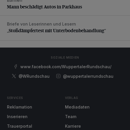
Barmen
Mann beschädigt Autos in Parkhaus
Mann beschädigt Autos in Parkhaus
Briefe von Leserinnen und Lesern
„Stoßdämpfertest mit Unterbodenbehandlung“
„Stoßdämpfertest mit Unterbodenbehandlung“
SOZIALE MEDIEN
www.facebook.com/WuppertalerRundschau/
@WRundschau
@wuppertalerrundschau
SERVICES
VERLAG
Reklamation
Mediadaten
Inserieren
Team
Trauerportal
Karriere