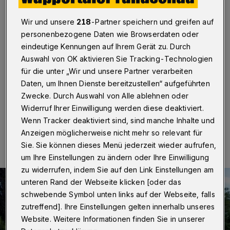
Engels
Wir und unsere
218
-Partner speichern und greifen auf
Wuppertal
·
Unter der Leitung von Bina Noss
personenbezogene Daten wie Browserdaten oder
veranstaltet das „LOCHsemble“ vom Kultur-Ort
eindeutige Kennungen auf Ihrem Gerät zu. Durch
„LOCH“ jetzt an vier Tagen eine Performance passend
zum Wuppertaler Engelsjahr. Es geht darum, zusammen
Auswahl von OK aktivieren Sie Tracking-Technologien
mit Friedrich Engels einen außergewöhnlichen
für die unter „Wir und unsere Partner verarbeiten
Spaziergang durch Wuppertal zu machen ...
Daten, um Ihnen Dienste bereitzustellen“ aufgeführten
Zwecke. Durch Auswahl von Alle ablehnen oder
Widerruf Ihrer Einwilligung werden diese deaktiviert.
Wenn Tracker deaktiviert sind, sind manche Inhalte und
12.08.2020 , 19:15 Uhr
Eine Minute Lesezeit
Anzeigen möglicherweise nicht mehr so relevant für
Sie. Sie können dieses Menü jederzeit wieder aufrufen,
um Ihre Einstellungen zu ändern oder Ihre Einwilligung
zu widerrufen, indem Sie auf den Link Einstellungen am
unteren Rand der Webseite klicken [oder das
schwebende Symbol unten links auf der Webseite, falls
zutreffend]. Ihre Einstellungen gelten innerhalb unseres
Website. Weitere Informationen finden Sie in unserer