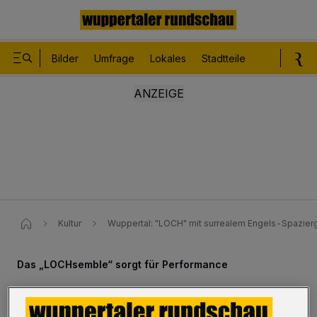
Bilder
Umfrage
Lokales
Stadtteile
Sport
Le
Kultur
Wuppertal: "LOCH" mit surrealem Engels-Spazier
Das „LOCHsemble“ sorgt für Performance
Surrealer Ausflug mit Herrn