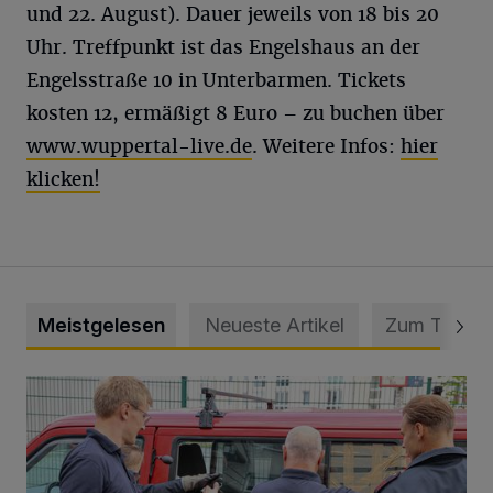
und 22. August). Dauer jeweils von 18 bis 20
Uhr. Treffpunkt ist das Engelshaus an der
Engelsstraße 10 in Unterbarmen. Tickets
kosten 12, ermäßigt 8 Euro – zu buchen über
www.wuppertal-live.de
. Weitere Infos:
hier
klicken!
Meistgelesen
Neueste Artikel
Zum Thema
Feuerwehr befreit Kind aus verschlossenem VW Bulli