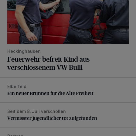
Heckinghausen
Feuerwehr befreit Kind aus
verschlossenem VW Bulli
Elberfeld
Ein neuer Brunnen für die Alte Freiheit
Ein neuer Brunnen für die Alte Freiheit
Seit dem 8. Juli verschollen
Vermisster Jugendlicher tot aufgefunden
Vermisster Jugendlicher tot aufgefunden