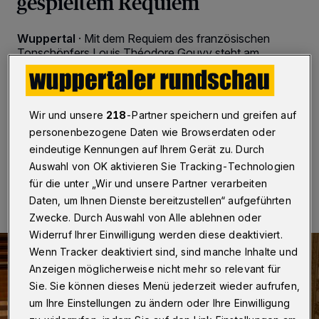
gespieltem Requiem
Wuppertal
·
Mit dem Requiem des französischen
Tonschöpfers Louis Théodore Gouvy steht am
Sonntag (26. November 2023) um 18 Uhr eine Rarität
und Wiederentdeckung auf dem Programm des 1.
Chorkonzerts von Sinfonieorchester Wuppertal und
Chor der Konzertgesellschaft Wuppertal.
Wir und unsere
218
-Partner speichern und greifen auf
personenbezogene Daten wie Browserdaten oder
eindeutige Kennungen auf Ihrem Gerät zu. Durch
Auswahl von OK aktivieren Sie Tracking-Technologien
22.11.2023 , 10:30 Uhr
Eine Minute Lesezeit
für die unter „Wir und unsere Partner verarbeiten
Daten, um Ihnen Dienste bereitzustellen“ aufgeführten
Zwecke. Durch Auswahl von Alle ablehnen oder
Widerruf Ihrer Einwilligung werden diese deaktiviert.
Wenn Tracker deaktiviert sind, sind manche Inhalte und
Anzeigen möglicherweise nicht mehr so relevant für
Sie. Sie können dieses Menü jederzeit wieder aufrufen,
um Ihre Einstellungen zu ändern oder Ihre Einwilligung