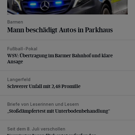
Barmen
Mann beschädigt Autos in Parkhaus
Fußball-Pokal
WSV: Übertragung im Barmer Bahnhof und klare Ansage
WSV: Übertragung im Barmer Bahnhof und klare
Ansage
Langerfeld
Schwerer Unfall mit 2,48 Promille
Schwerer Unfall mit 2,48 Promille
Briefe von Leserinnen und Lesern
„Stoßdämpfertest mit Unterbodenbehandlung“
„Stoßdämpfertest mit Unterbodenbehandlung“
Seit dem 8. Juli verschollen
Vermisster Jugendlicher tot aufgefunden