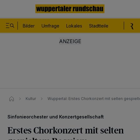
Bilder
Umfrage
Lokales
Stadtteile
Sport
Le
Kultur
Wuppertal: Erstes Chorkonzert mit selten gespiel
Sinfonieorchester und Konzertgesellschaft
Erstes Chorkonzert mit selten