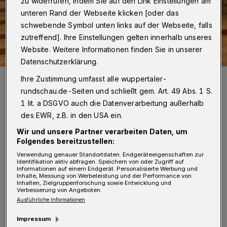
zu widerrufen, indem Sie auf den Link Einstellungen am
unteren Rand der Webseite klicken [oder das
schwebende Symbol unten links auf der Webseite, falls
zutreffend]. Ihre Einstellungen gelten innerhalb unseres
Website. Weitere Informationen finden Sie in unserer
Datenschutzerklärung.
Der Chor der Konzertgesellschaft (Archivbild).
Ihre Zustimmung umfasst alle wuppertaler-
Foto: Romano Amend
rundschau.de-Seiten und schließt gem. Art. 49 Abs. 1 S.
1 lit. a DSGVO auch die Datenverarbeitung außerhalb
des EWR, z.B. in den USA ein.
Wir und unsere Partner verarbeiten Daten, um
Folgendes bereitzustellen:
D
ie Leitung in der Historischen
Verwendung genauer Standortdaten. Endgeräteeigenschaften zur
Identifikation aktiv abfragen. Speichern von oder Zugriff auf
Stadthalle Wuppertal übernimmt
Informationen auf einem Endgerät. Personalisierte Werbung und
Inhalte, Messung von Werbeleistung und der Performance von
Gregor Meyer, der unter anderem als Leiter
Inhalten, Zielgruppenforschung sowie Entwicklung und
Verbesserung von Angeboten.
des renommierten Gewandhauschores Leipzig
Ausführliche Informationen
tätig ist und auch in Wuppertal 2021 bereits
Impressum