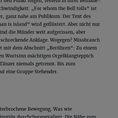
f den Punkt folgen, fesseln in ihrer Beinahe-
chwindigkeit. „For whom the Bell tolls“ ist
mer, ganz nahe am Publikum: Der Text des
 is island“ wird geflüstert. Aber nicht nur
 sind die Münder weit aufgerissen, aber
erschreckende Anklage. Wogegen? Missbrauch
det mit dem Abschnitt „Berühren“: Zu einem
en Wortsinn mächtigen Orgelklangteppich
 Tänzer niemals getrennt. Bis zum
auf eine Gruppe Stehender.
nterbrochene Bewegung. Was wie
inutiös durchchoreografiert. Die Nähe zum