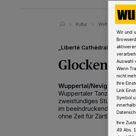
Kultur
Welturaufführung 
Wir und 
Browserd
aktiviere
„Liberté Cathédrale“ von Bo
verarbeit
Glocken, Org
Auswahl v
Wenn Tra
nicht meh
Ihre Eins
Wuppertal/Neviges
·
Boris
Link Ein
Wuppertaler Tanztheaters, h
Symbol un
zweistündiges Stück „Libert
innerhalb
im beeindruckenden Nevigese
Datensch
ohne Zeit für Zärtlichkeit.
Ihre Zust
49 Abs. 1