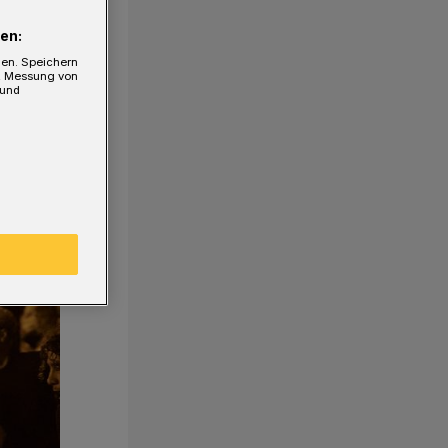
en:
gen. Speichern
e, Messung von
 und