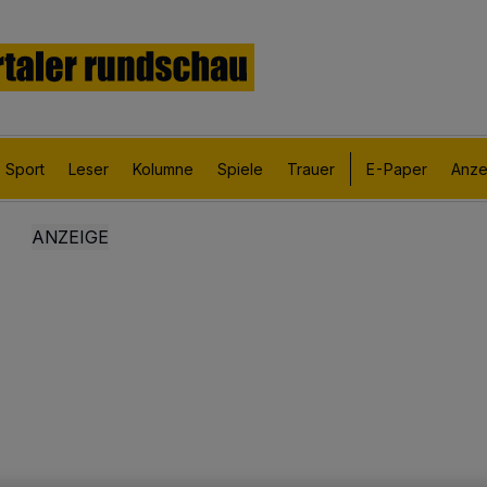
Sport
Leser
Kolumne
Spiele
Trauer
E-Paper
Anze