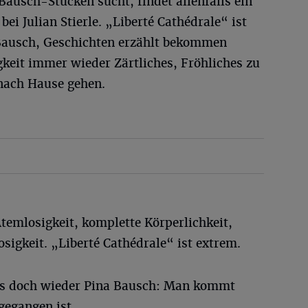
ausch-Stücken sucht, findet allenfalls ein
ei Julian Stierle. „Liberté Cathédrale“ ist
 Bausch, Geschichten erzählt bekommen
igkeit immer wieder Zärtliches, Fröhliches zu
 nach Hause gehen.
Atemlosigkeit, komplette Körperlichkeit,
igkeit. „Liberté Cathédrale“ ist extrem.
les doch wieder Pina Bausch: Man kommt
gegangen ist.