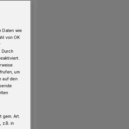
e Daten wie
ahl von OK
r
. Durch
aktiviert.
erweise
frufen, um
e auf den
ebende
elten
 gem. Art.
z.B. in