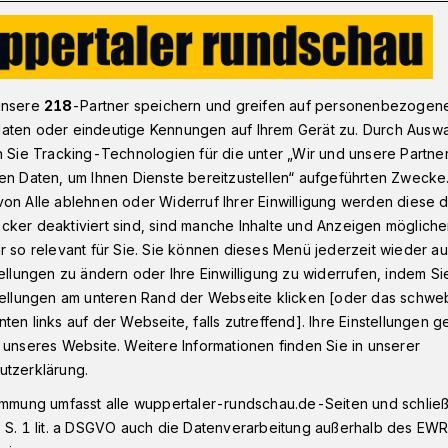
von Boris Chamatz' "Liberté Cathédrale"
unsere
218
-Partner speichern und greifen auf personenbezogen
aten oder eindeutige Kennungen auf Ihrem Gerät zu. Durch Ausw
n Sie Tracking-Technologien für die unter „Wir und unsere Partne
ris Charmatz
en Daten, um Ihnen Dienste bereitzustellen“ aufgeführten Zwecke
el, Menschenleiber
on Alle ablehnen oder Widerruf Ihrer Einwilligung werden diese de
cker deaktiviert sind, sind manche Inhalte und Anzeigen möglich
r so relevant für Sie. Sie können dieses Menü jederzeit wieder au
tellungen zu ändern oder Ihre Einwilligung zu widerrufen, indem Si
 Charmatz, der neue Intendant des
stellungen am unteren Rand der Webseite klicken [oder das schw
at einen Pflock eingeschlagen. Sein etwa
ten links auf der Webseite, falls zutreffend]. Ihre Einstellungen g
é Cathédrale“ hatte jetzt Welturaufführung
 unseres Website. Weitere Informationen finden Sie in unserer
r Mariendom. Ein fünfteiliges Furioso –
utzerklärung.
immung umfasst alle wuppertaler-rundschau.de-Seiten und schließt
 S. 1 lit. a DSGVO auch die Datenverarbeitung außerhalb des EWR, 