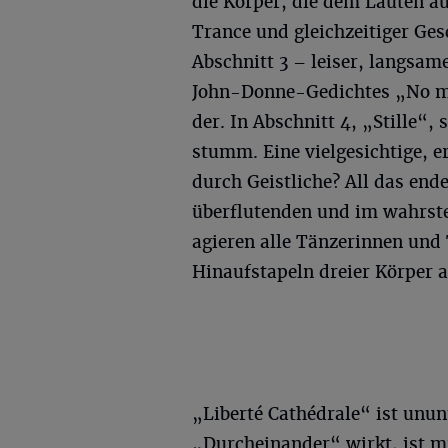
die Körper, die dem Läuten au
Trance und gleichzeitiger Ges
Abschnitt 3 – leiser, langsa
John-Donne-Gedichtes „No man
der. In Abschnitt 4, „Stille“,
stumm. Eine vielgesichtige, 
durch Geistliche? All das en
überflutenden und im wahrst
agieren alle Tänzerinnen und
Hinaufstapeln dreier Körper 
„Liberté Cathédrale“ ist unu
„Durcheinander“ wirkt, ist m