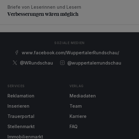
Briefe von Leserinnen und Lesern
Verbesserungen wären möglich
Verbesserungen wären möglich
SOZIALE MEDIEN
www.facebook.com/WuppertalerRundschau/
@WRundschau
@wuppertalerrundschau
SERVICES
VERLAG
Reklamation
Mediadaten
Inserieren
Team
Trauerportal
Karriere
Stellenmarkt
FAQ
Immobilienmarkt