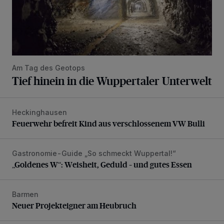
Am Tag des Geotops
Tief hinein in die Wuppertaler Unterwelt
Heckinghausen
Feuerwehr befreit Kind aus verschlossenem VW Bulli
Feuerwehr befreit Kind aus verschlossenem VW Bulli
Gastronomie-Guide „So schmeckt Wuppertal!“
„Goldenes W“: Weisheit, Geduld – und gutes Essen
„Goldenes W“: Weisheit, Geduld – und gutes Essen
Barmen
Neuer Projekteigner am Heubruch
Neuer Projekteigner am Heubruch