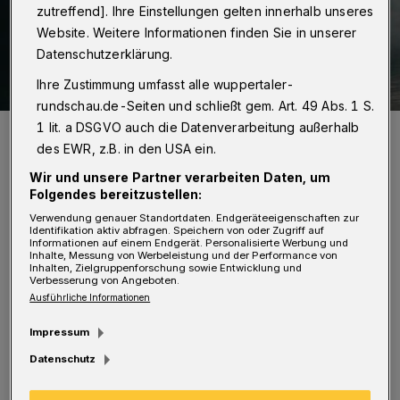
zutreffend]. Ihre Einstellungen gelten innerhalb unseres
Website. Weitere Informationen finden Sie in unserer
Datenschutzerklärung.
Ihre Zustimmung umfasst alle wuppertaler-
rundschau.de-Seiten und schließt gem. Art. 49 Abs. 1 S.
1 lit. a DSGVO auch die Datenverarbeitung außerhalb
Einer der zahlreichen Momente der kaleidoskopartigen Wuppertaler
Inszenierung von Peter Handkes "Die Stunde da wir nichts
des EWR, z.B. in den USA ein.
voneinander wußten".
Foto: Dana Schmidt
Wir und unsere Partner verarbeiten Daten, um
Folgendes bereitzustellen:
Verwendung genauer Standortdaten. Endgeräteeigenschaften zur
Identifikation aktiv abfragen. Speichern von oder Zugriff auf
Informationen auf einem Endgerät. Personalisierte Werbung und
Inhalte, Messung von Werbeleistung und der Performance von
Inhalten, Zielgruppenforschung sowie Entwicklung und
Verbesserung von Angeboten.
Von Stefan Seitz
Ausführliche Informationen
I
Impressum
nszeniert von Charlotte Arndt und Thomas
Datenschutz
Braus entfaltet sich auf leerer Bühne eine
Bewegungs- und Situations-Performance mit