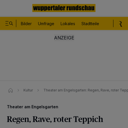
Bilder
Umfrage
Lokales
Stadtteile
Sport
Le
Kultur
Theater am Engelsgarten: Regen, Rave, roter Tep
Theater am Engelsgarten
Regen, Rave, roter Teppich