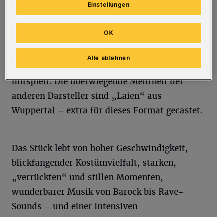
Einstellungen
28 Menschen, die ein Kaleidoskop des Alltags
und weit darüber hinaus darstellen.
OK
Die Leitung dieser sehr exakten Performance
Alle ablehnen
hat Silvia Munzón López, die auch selbst
mitspielt. Die überwiegende Mehrheit der
anderen Darsteller sind „Laien“ aus
Wuppertal – extra für dieses Format gecastet.
Das Stück lebt von hoher Geschwindigkeit,
blickfangender Kostümvielfalt, starken,
„verrückten“ und stillen Momenten,
wunderbarer Musik von Barock bis Rave-
Sounds – und einer intensiven