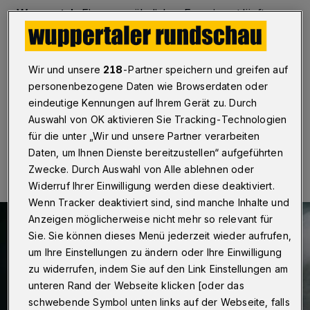
Wuppertal
·
Ein ungewöhnliches Experiment läuft
zurzeit im Theater am Engelsgarten: In „Die Stunde da
wir nichts voneinander wußten“ von Peter Handke wird
kein Wort gesprochen. Ich war skeptisch, ob das
funktioniert. Fazit nach 80 Minuten: Es funktioniert –
Wir und unsere
218
-Partner speichern und greifen auf
und wie!
personenbezogene Daten wie Browserdaten oder
eindeutige Kennungen auf Ihrem Gerät zu. Durch
Auswahl von OK aktivieren Sie Tracking-Technologien
für die unter „Wir und unsere Partner verarbeiten
26.10.2025 , 15:00 Uhr
Eine Minute Lesezeit
Daten, um Ihnen Dienste bereitzustellen“ aufgeführten
Zwecke. Durch Auswahl von Alle ablehnen oder
Widerruf Ihrer Einwilligung werden diese deaktiviert.
Wenn Tracker deaktiviert sind, sind manche Inhalte und
Anzeigen möglicherweise nicht mehr so relevant für
Sie. Sie können dieses Menü jederzeit wieder aufrufen,
um Ihre Einstellungen zu ändern oder Ihre Einwilligung
zu widerrufen, indem Sie auf den Link Einstellungen am
unteren Rand der Webseite klicken [oder das
schwebende Symbol unten links auf der Webseite, falls