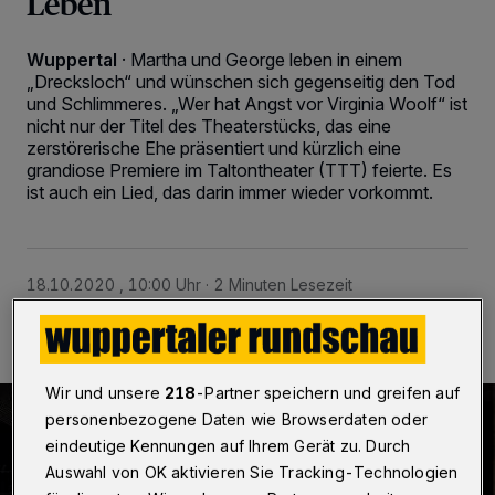
Leben
Wuppertal
·
Martha und George leben in einem
„Drecksloch“ und wünschen sich gegenseitig den Tod
und Schlimmeres. „Wer hat Angst vor Virginia Woolf“ ist
nicht nur der Titel des Theaterstücks, das eine
zerstörerische Ehe präsentiert und kürzlich eine
grandiose Premiere im Taltontheater (TTT) feierte. Es
ist auch ein Lied, das darin immer wieder vorkommt.
18.10.2020 , 10:00 Uhr
2 Minuten Lesezeit
Wir und unsere
218
-Partner speichern und greifen auf
personenbezogene Daten wie Browserdaten oder
eindeutige Kennungen auf Ihrem Gerät zu. Durch
Auswahl von OK aktivieren Sie Tracking-Technologien