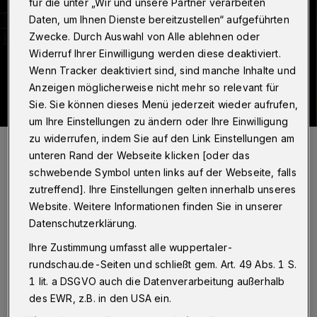
für die unter „Wir und unsere Partner verarbeiten
Daten, um Ihnen Dienste bereitzustellen“ aufgeführten
Zwecke. Durch Auswahl von Alle ablehnen oder
Widerruf Ihrer Einwilligung werden diese deaktiviert.
Wenn Tracker deaktiviert sind, sind manche Inhalte und
Anzeigen möglicherweise nicht mehr so relevant für
Sie. Sie können dieses Menü jederzeit wieder aufrufen,
um Ihre Einstellungen zu ändern oder Ihre Einwilligung
zu widerrufen, indem Sie auf den Link Einstellungen am
Das vierköpfige Ensemble des Taltontheaters präsentiert bei „Wer
hat Angst vor Virginia Woolf“ eine großartige schauspielerische
unteren Rand der Webseite klicken [oder das
Leistung.
schwebende Symbol unten links auf der Webseite, falls
Foto: Joachim Schmitz
zutreffend]. Ihre Einstellungen gelten innerhalb unseres
Website. Weitere Informationen finden Sie in unserer
Datenschutzerklärung.
Ihre Zustimmung umfasst alle wuppertaler-
Von Jeanette Wölling
rundschau.de-Seiten und schließt gem. Art. 49 Abs. 1 S.
1 lit. a DSGVO auch die Datenverarbeitung außerhalb
des EWR, z.B. in den USA ein.
ls Edward Albee sein berühmtes