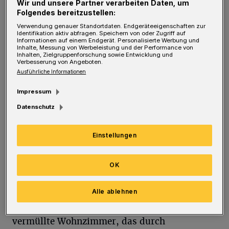
A
Wir und unsere Partner verarbeiten Daten, um
Schauspiel 1962 veröffentlichte,
Folgendes bereitzustellen:
kritisierte er damit das klassische US-
Verwendung genauer Standortdaten. Endgeräteeigenschaften zur
Identifikation aktiv abfragen. Speichern von oder Zugriff auf
Familienmodell von Vater, Mutter und
Informationen auf einem Endgerät. Personalisierte Werbung und
Inhalte, Messung von Werbeleistung und der Performance von
mehreren Kindern. Denn Martha (Angela del
Inhalten, Zielgruppenforschung sowie Entwicklung und
Verbesserung von Angeboten.
Vecchio) und George (Jens Kalkhorst) haben
Ausführliche Informationen
keine echten Kinder, nur einen erfundenen
Impressum
Sohn. Auch die jungen Nachbarn, die nach
Datenschutz
einer Party nachts zu Besuch kommen, Nick
(Moritz Heiermann) und Süße, im Original
Einstellungen
heißt sie Honey (Svenja Dee), sind kinderlos.
OK
Heutzutage würde man darüber kein Wort
verlieren. Dennoch ist das Psychodrama sehr
Alle ablehnen
aktuell. Die hasserfüllten Tiraden und das
vermüllte Wohnzimmer, das durch