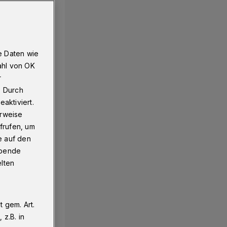
e Daten wie
ahl von OK
r
. Durch
aktiviert.
erweise
frufen, um
e auf den
ebende
elten
 gem. Art.
z.B. in