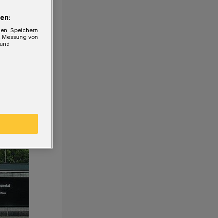
en:
gen. Speichern
e, Messung von
 und