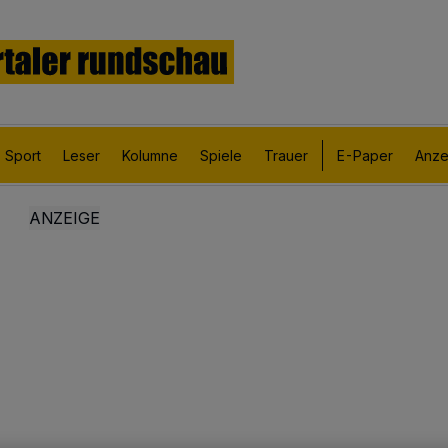
Sport
Leser
Kolumne
Spiele
Trauer
E-Paper
Anze