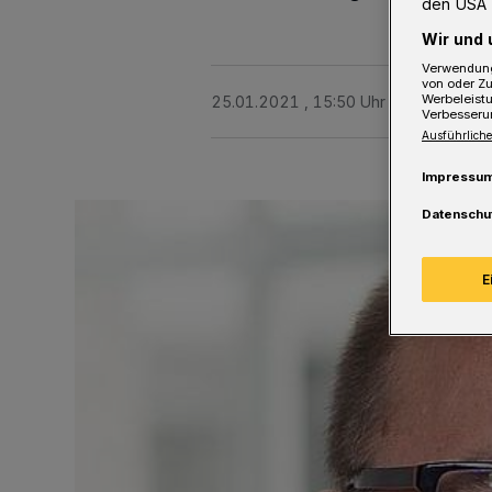
den USA 
Wir und 
Verwendung
von oder Zu
Werbeleist
25.01.2021 , 15:50 Uhr
Eine Minute 
Verbesseru
Ausführliche
Impressu
Datenschu
E