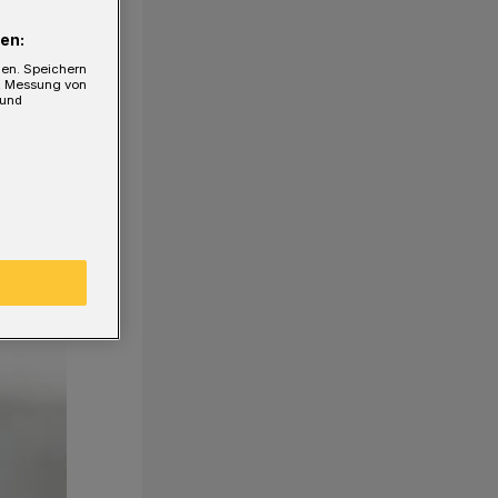
en:
gen. Speichern
e, Messung von
 und