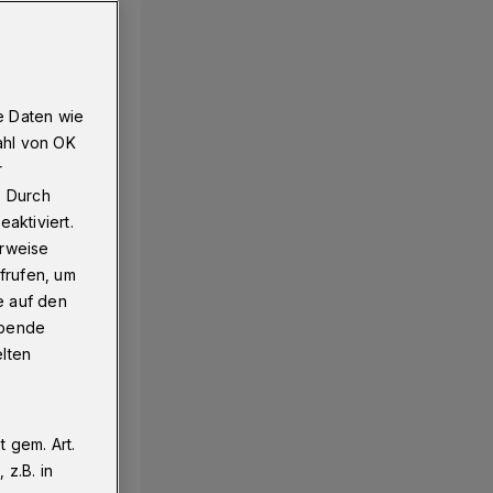
e Daten wie
ahl von OK
r
. Durch
aktiviert.
erweise
frufen, um
e auf den
ebende
elten
 gem. Art.
z.B. in