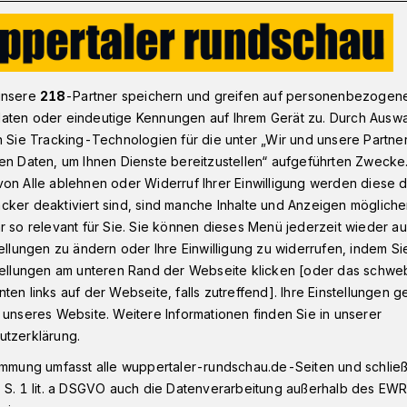
ppertal: Voraussetzungen für BUGA-Ratsbeschluss schaffen
unsere
218
-Partner speichern und greifen auf personenbezogen
aten oder eindeutige Kennungen auf Ihrem Gerät zu. Durch Ausw
n Sie Tracking-Technologien für die unter „Wir und unsere Partne
en Daten, um Ihnen Dienste bereitzustellen“ aufgeführten Zwecke
ngen für BUGA-
on Alle ablehnen oder Widerruf Ihrer Einwilligung werden diese de
cker deaktiviert sind, sind manche Inhalte und Anzeigen möglich
s schaffen
r so relevant für Sie. Sie können dieses Menü jederzeit wieder au
tellungen zu ändern oder Ihre Einwilligung zu widerrufen, indem Si
stellungen am unteren Rand der Webseite klicken [oder das schw
ten links auf der Webseite, falls zutreffend]. Ihre Einstellungen g
r Freien Demokraten (FDP) spricht sich
 unseres Website. Weitere Informationen finden Sie in unserer
 Bewerbung Wuppertals für die
utzerklärung.
gartenschau 2031 (BUGA) aus und
immung umfasst alle wuppertaler-rundschau.de-Seiten und schließt
Uwe Schneidewind auf, die
 S. 1 lit. a DSGVO auch die Datenverarbeitung außerhalb des EWR, 
schaffen.