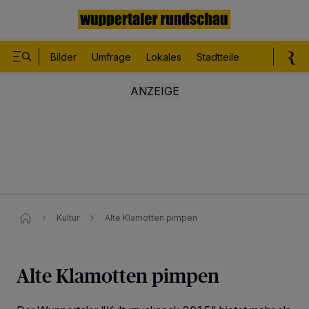
Bilder
Umfrage
Lokales
Stadtteile
Sport
Le
Kultur
Alte Klamotten pimpen
Alte Klamotten pimpen