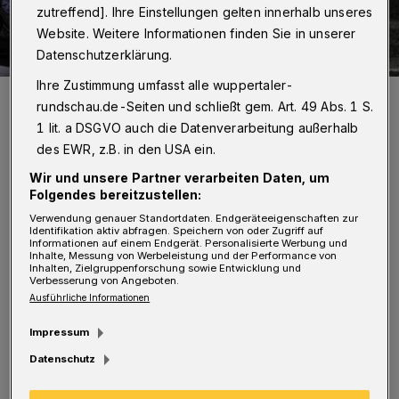
zutreffend]. Ihre Einstellungen gelten innerhalb unseres
Website. Weitere Informationen finden Sie in unserer
Datenschutzerklärung.
Ihre Zustimmung umfasst alle wuppertaler-
Bunt und vielfältig - der Kulturrucksack.
rundschau.de-Seiten und schließt gem. Art. 49 Abs. 1 S.
Foto: Medienzentrum
1 lit. a DSGVO auch die Datenverarbeitung außerhalb
des EWR, z.B. in den USA ein.
Wir und unsere Partner verarbeiten Daten, um
Folgendes bereitzustellen:
Verwendung genauer Standortdaten. Endgeräteeigenschaften zur
Viele Workshops werden von Kindern und
Identifikation aktiv abfragen. Speichern von oder Zugriff auf
Informationen auf einem Endgerät. Personalisierte Werbung und
Jugendlichen begleitet, die in den ersten
Inhalte, Messung von Werbeleistung und der Performance von
Inhalten, Zielgruppenforschung sowie Entwicklung und
beiden Sommerferienwochen einen
Verbesserung von Angeboten.
Ausführliche Informationen
Dokumentarfilm über den Kulturrucksack
Impressum
drehen. Ganz im Geiste der kreativen
Datenschutz
Wiederverwertung stehen die Kurse
"Upcycling", "Alte Klamotten pimpen" oder