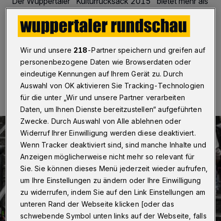
Der Wuppertaler "Kulturrucksack 2015" bietet mehr als
30 Workshops für 10- bis 14-Jährige. Die eintägigen
Angebote sind kostenfrei, es fällt lediglich eine kleine
Verpflegungs-Gebühr an.
Wir und unsere
218
-Partner speichern und greifen auf
personenbezogene Daten wie Browserdaten oder
22.04.2015 , 09:16 Uhr
Eine Minute Lesezeit
eindeutige Kennungen auf Ihrem Gerät zu. Durch
Auswahl von OK aktivieren Sie Tracking-Technologien
für die unter „Wir und unsere Partner verarbeiten
Daten, um Ihnen Dienste bereitzustellen“ aufgeführten
Zwecke. Durch Auswahl von Alle ablehnen oder
Widerruf Ihrer Einwilligung werden diese deaktiviert.
Wenn Tracker deaktiviert sind, sind manche Inhalte und
Anzeigen möglicherweise nicht mehr so relevant für
Sie. Sie können dieses Menü jederzeit wieder aufrufen,
um Ihre Einstellungen zu ändern oder Ihre Einwilligung
zu widerrufen, indem Sie auf den Link Einstellungen am
unteren Rand der Webseite klicken [oder das
schwebende Symbol unten links auf der Webseite, falls