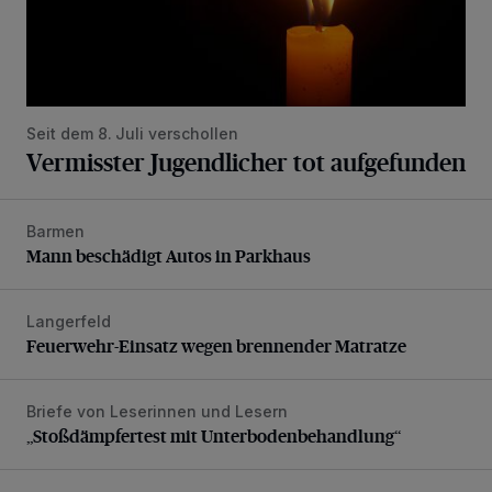
Seit dem 8. Juli verschollen
Vermisster Jugendlicher tot aufgefunden
Barmen
Mann beschädigt Autos in Parkhaus
Mann beschädigt Autos in Parkhaus
Langerfeld
Feuerwehr-Einsatz wegen brennender Matratze
Feuerwehr-Einsatz wegen brennender Matratze
Briefe von Leserinnen und Lesern
„Stoßdämpfertest mit Unterbodenbehandlung“
„Stoßdämpfertest mit Unterbodenbehandlung“