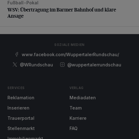
Fußball-Pokal
WSV: Übertragung im Barmer Bahnhof und klare Ansage
WSV: Übertragung im Barmer Bahnhof und klare
Ansage
SOZIALE MEDIEN
www.facebook.com/WuppertalerRundschau/
@WRundschau
@wuppertalerrundschau
SERVICES
VERLAG
Reklamation
Mediadaten
Inserieren
Team
Trauerportal
Karriere
Stellenmarkt
FAQ
Immobilienmarkt