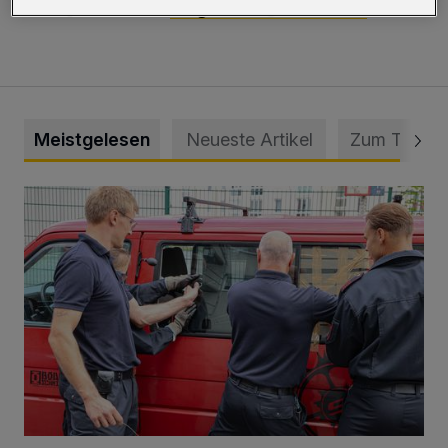
oder per Mail an
berg-mark@aulnrw.de
Meistgelesen
Neueste Artikel
Zum Thema
Feuerwehr befreit Kind aus verschlossenem VW Bulli