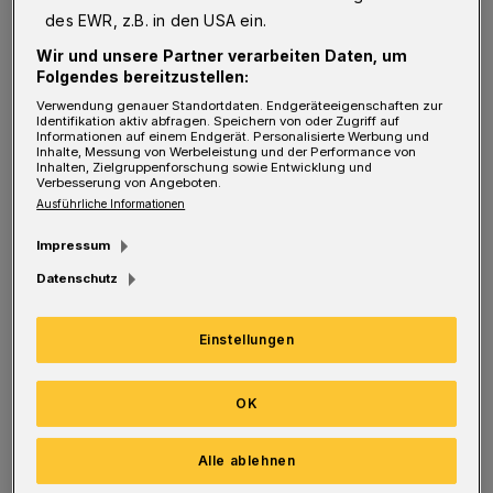
Remarques schonungsloser Erster-
des EWR, z.B. in den USA ein.
Weltkriegs-Roman war eines der meist
Wir und unsere Partner verarbeiten Daten, um
Folgendes bereitzustellen:
verkauften Bücher der ersten Hälfte des 20.
Verwendung genauer Standortdaten. Endgeräteeigenschaften zur
Jahrhunderts. Das Museum Felix-Nussbaum-
Identifikation aktiv abfragen. Speichern von oder Zugriff auf
Informationen auf einem Endgerät. Personalisierte Werbung und
Haus zeigt Bilder des in Auschwitz
Inhalte, Messung von Werbeleistung und der Performance von
Inhalten, Zielgruppenforschung sowie Entwicklung und
ermordeten Malers Felix Nussbaum, der alle
Verbesserung von Angeboten.
Ausführliche Informationen
Erfahrungen der Jahrzehnte nach dem Ersten
Impressum
Weltkrieg in seinen Bildern festgehalten hat.
Datenschutz
Die von Literaturwissenschaftler Dirk Krüger
Einstellungen
geleitete Exkursion startet um 8 Uhr an der
Stadthallen-Reisebushaltestelle und dauert
OK
bis etwa 19 Uhr. Die Teilnahme kostet 37 Euro.
Alle ablehnen
Anmeldungen unter Telefon (0202) 30 35 02