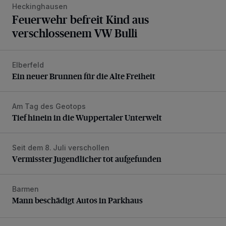
Heckinghausen
Feuerwehr befreit Kind aus
verschlossenem VW Bulli
Elberfeld
Ein neuer Brunnen für die Alte Freiheit
Ein neuer Brunnen für die Alte Freiheit
Am Tag des Geotops
Tief hinein in die Wuppertaler Unterwelt
Tief hinein in die Wuppertaler Unterwelt
Seit dem 8. Juli verschollen
Vermisster Jugendlicher tot aufgefunden
Vermisster Jugendlicher tot aufgefunden
Barmen
Mann beschädigt Autos in Parkhaus
Mann beschädigt Autos in Parkhaus