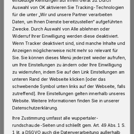
Im Zeichen des Buches "Im Westen nichts Neues" von
Erich Maria Remarque gibt es am Freitag (8. Mai 2015)
Auswahl von OK aktivieren Sie Tracking-Technologien
eine Exkursion des Regionalbüros von "Arbeit und
für die unter „Wir und unsere Partner verarbeiten
Leben" aus Anlass des 70. Jahrestages der Befreiung
Daten, um Ihnen Dienste bereitzustellen“ aufgeführten
vom Faschismus.
Zwecke. Durch Auswahl von Alle ablehnen oder
Widerruf Ihrer Einwilligung werden diese deaktiviert.
Wenn Tracker deaktiviert sind, sind manche Inhalte und
15.04.2015 , 12:45 Uhr
Eine Minute Lesezeit
Anzeigen möglicherweise nicht mehr so relevant für
Sie. Sie können dieses Menü jederzeit wieder aufrufen,
um Ihre Einstellungen zu ändern oder Ihre Einwilligung
zu widerrufen, indem Sie auf den Link Einstellungen am
unteren Rand der Webseite klicken [oder das
schwebende Symbol unten links auf der Webseite, falls
zutreffend]. Ihre Einstellungen gelten innerhalb unseres
D
Website. Weitere Informationen finden Sie in unserer
ie Tour führt nach Osnabrück ins
Datenschutzerklärung.
Remarque-Friedenszentrum und in das
Ihre Zustimmung umfasst alle wuppertaler-
Museum Felix-Nussbaum-Haus.
rundschau.de-Seiten und schließt gem. Art. 49 Abs. 1 S.
1 lit. a DSGVO auch die Datenverarbeitung außerhalb