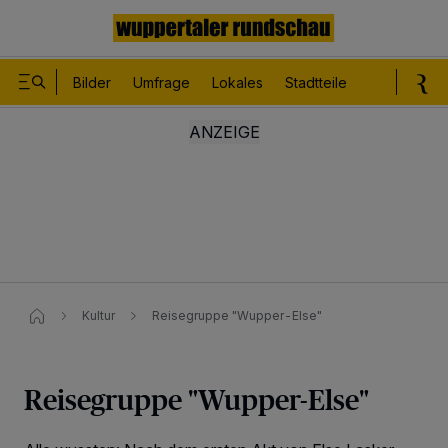
Bilder
Umfrage
Lokales
Stadtteile
Sport
Le
Kultur
Reisegruppe "Wupper-Else"
Reisegruppe "Wupper-Else"