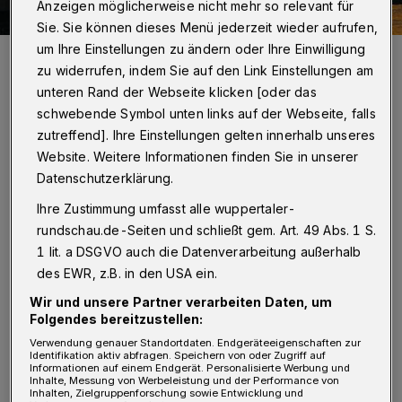
Anzeigen möglicherweise nicht mehr so relevant für
Sie. Sie können dieses Menü jederzeit wieder aufrufen,
um Ihre Einstellungen zu ändern oder Ihre Einwilligung
Thomas Braus, Miko Greza und Stefan Walz (von links) sind die drei
„Herumtreiber“, die dem Stück einen gewissen Zusammenhalt
zu widerrufen, indem Sie auf den Link Einstellungen am
geben.
unteren Rand der Webseite klicken [oder das
Foto: Christoph Sebastian
schwebende Symbol unten links auf der Webseite, falls
zutreffend]. Ihre Einstellungen gelten innerhalb unseres
Website. Weitere Informationen finden Sie in unserer
Datenschutzerklärung.
Ihre Zustimmung umfasst alle wuppertaler-
Von Martin Hagemeyer
rundschau.de-Seiten und schließt gem. Art. 49 Abs. 1 S.
A
1 lit. a DSGVO auch die Datenverarbeitung außerhalb
n reale Orte im Tal haben Helene Vogel
des EWR, z.B. in den USA ein.
als Produktionsleiterin und Stephan
Wir und unsere Partner verarbeiten Daten, um
Müller als Regisseur das Stück von Else
Folgendes bereitzustellen:
Verwendung genauer Standortdaten. Endgeräteeigenschaften zur
Lasker-Schüler verlegt, in dem es um zwei
Identifikation aktiv abfragen. Speichern von oder Zugriff auf
Informationen auf einem Endgerät. Personalisierte Werbung und
Familien im Kontext der Industrialisierung
Inhalte, Messung von Werbeleistung und der Performance von
Inhalten, Zielgruppenforschung sowie Entwicklung und
geht. Das Konzept will Schauspiel mit