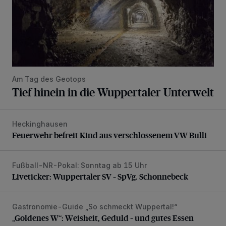
Am Tag des Geotops
Tief hinein in die Wuppertaler Unterwelt
Heckinghausen
Feuerwehr befreit Kind aus verschlossenem VW Bulli
Feuerwehr befreit Kind aus verschlossenem VW Bulli
Fußball-NR-Pokal: Sonntag ab 15 Uhr
Liveticker: Wuppertaler SV – SpVg. Schonnebeck
Liveticker: Wuppertaler SV – SpVg. Schonnebeck
Gastronomie-Guide „So schmeckt Wuppertal!“
„Goldenes W“: Weisheit, Geduld – und gutes Essen
„Goldenes W“: Weisheit, Geduld – und gutes Essen