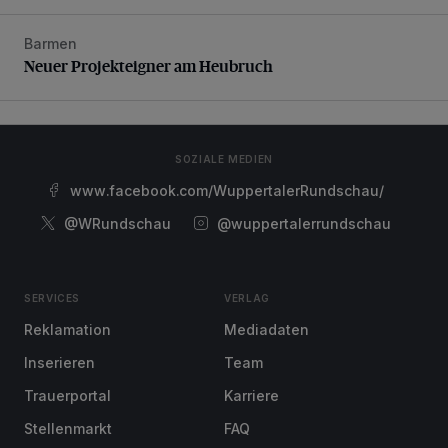
Barmen
Neuer Projekteigner am Heubruch
Neuer Projekteigner am Heubruch
SOZIALE MEDIEN
www.facebook.com/WuppertalerRundschau/
@WRundschau
@wuppertalerrundschau
SERVICES
VERLAG
Reklamation
Mediadaten
Inserieren
Team
Trauerportal
Karriere
Stellenmarkt
FAQ