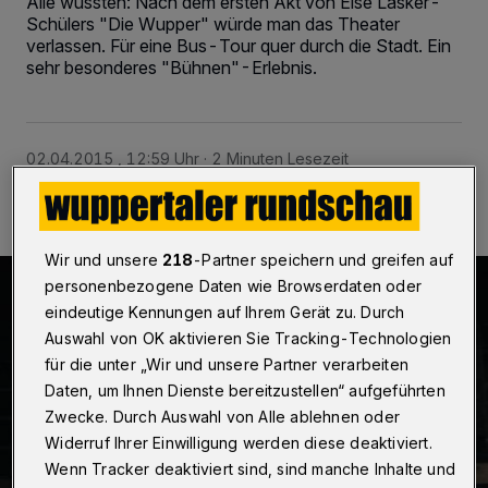
Alle wussten: Nach dem ersten Akt von Else Lasker-
Schülers "Die Wupper" würde man das Theater
verlassen. Für eine Bus-Tour quer durch die Stadt. Ein
sehr besonderes "Bühnen"-Erlebnis.
02.04.2015 , 12:59 Uhr
2 Minuten Lesezeit
Wir und unsere
218
-Partner speichern und greifen auf
personenbezogene Daten wie Browserdaten oder
eindeutige Kennungen auf Ihrem Gerät zu. Durch
Auswahl von OK aktivieren Sie Tracking-Technologien
für die unter „Wir und unsere Partner verarbeiten
Daten, um Ihnen Dienste bereitzustellen“ aufgeführten
Zwecke. Durch Auswahl von Alle ablehnen oder
Widerruf Ihrer Einwilligung werden diese deaktiviert.
Wenn Tracker deaktiviert sind, sind manche Inhalte und