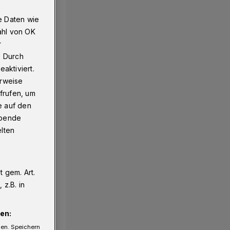
e Daten wie
ahl von OK
r
. Durch
aktiviert.
erweise
frufen, um
e auf den
ebende
elten
 gem. Art.
z.B. in
en:
gen. Speichern