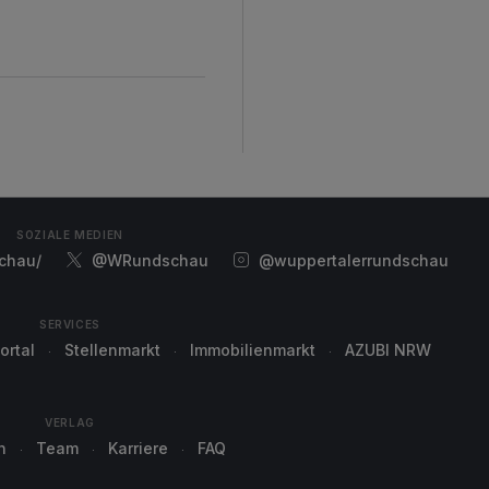
SOZIALE MEDIEN
chau/
@WRundschau
@wuppertalerrundschau
SERVICES
ortal
Stellenmarkt
Immobilienmarkt
AZUBI NRW
VERLAG
n
Team
Karriere
FAQ