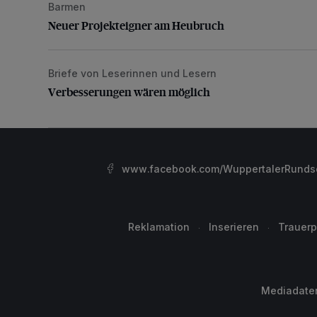
Barmen
Neuer Projekteigner am Heubruch
Neuer Projekteigner am Heubruch
Briefe von Leserinnen und Lesern
Verbesserungen wären möglich
Verbesserungen wären möglich
www.facebook.com/WuppertalerRunds
Reklamation
Inserieren
Trauerp
Mediadate