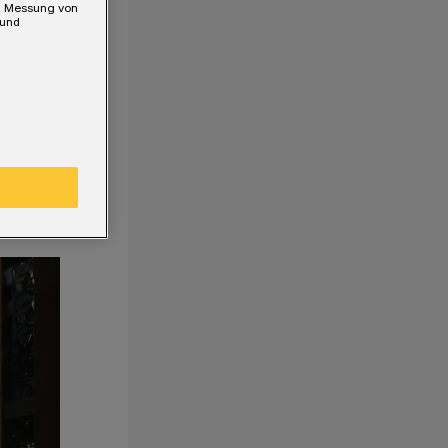
e, Messung von
 und