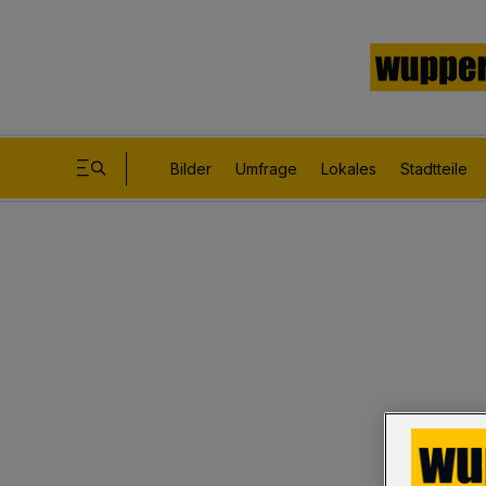
Bilder
Umfrage
Lokales
Stadtteile