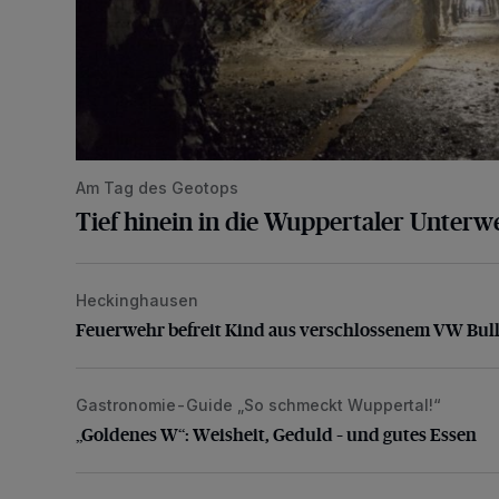
Am Tag des Geotops
Tief hinein in die Wuppertaler Unterwe
Heckinghausen
Feuerwehr befreit Kind aus verschlossenem VW Bulli
Feuerwehr befreit Kind aus verschlossenem VW Bull
Gastronomie-Guide „So schmeckt Wuppertal!“
„Goldenes W“: Weisheit, Geduld – und gutes Essen
„Goldenes W“: Weisheit, Geduld – und gutes Essen