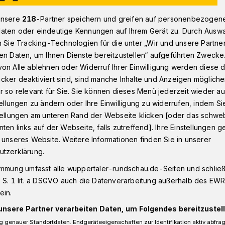
unsere
218
-Partner speichern und greifen auf personenbezogen
aten oder eindeutige Kennungen auf Ihrem Gerät zu. Durch Ausw
 – Musik – Tanz“ als Marke auf der „ITB Berlin Now“
n Sie Tracking-Technologien für die unter „Wir und unsere Partne
en Daten, um Ihnen Dienste bereitzustellen“ aufgeführten Zwecke
on Alle ablehnen oder Widerruf Ihrer Einwilligung werden diese de
cker deaktiviert sind, sind manche Inhalte und Anzeigen möglich
r so relevant für Sie. Sie können dieses Menü jederzeit wieder au
 Kunst – Musik –
tellungen zu ändern oder Ihre Einwilligung zu widerrufen, indem Si
stellungen am unteren Rand der Webseite klicken [oder das schw
rke
ten links auf der Webseite, falls zutreffend]. Ihre Einstellungen g
 unseres Website. Weitere Informationen finden Sie in unserer
utzerklärung.
ten Mal findet vom 9. bis 12. März 2021
immung umfasst alle wuppertaler-rundschau.de-Seiten und schließt
kmesse, die Internationale
 S. 1 lit. a DSGVO auch die Datenverarbeitung außerhalb des EWR, 
ein.
 virtuell statt. Sie heißt „ITB Berlin Now“.
uppertaler Kulturpartner – das
unsere Partner verarbeiten Daten, um Folgendes bereitzustell
Bausch, die Historische Stadthalle, der
 genauer Standortdaten. Endgeräteeigenschaften zur Identifikation aktiv abfra