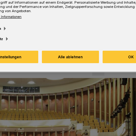
griff auf Informationen auf einem Endgerät. Personalisierte Werbung und Inhalt
, die Wuppertaler Bühnen sowie das Von
ung und der Performance von Inhalten, Zielgruppenforschung sowie Entwicklung
gemeinsam unter dem Dach von
ng von Angeboten.
 Informationen
m
tz
Lesezeit
instellungen
Alle ablehnen
OK