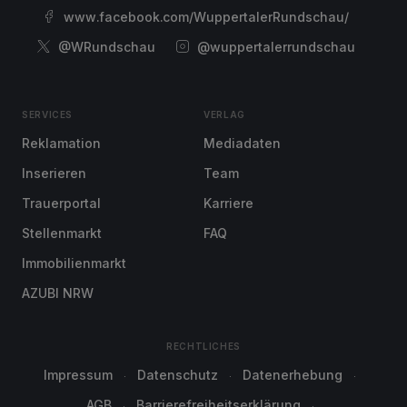
www.facebook.com/WuppertalerRundschau/
@WRundschau
@wuppertalerrundschau
SERVICES
VERLAG
Reklamation
Mediadaten
Inserieren
Team
Trauerportal
Karriere
Stellenmarkt
FAQ
Immobilienmarkt
AZUBI NRW
RECHTLICHES
Impressum
Datenschutz
Datenerhebung
AGB
Barrierefreiheitserklärung