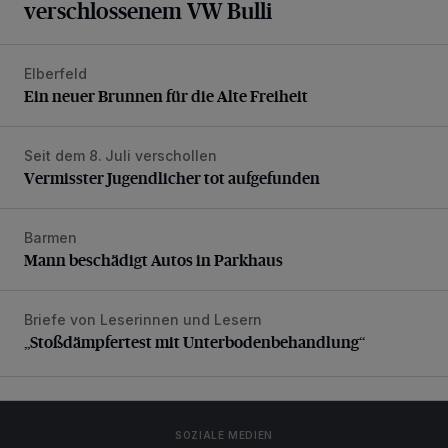
verschlossenem VW Bulli
Elberfeld
Ein neuer Brunnen für die Alte Freiheit
Ein neuer Brunnen für die Alte Freiheit
Seit dem 8. Juli verschollen
Vermisster Jugendlicher tot aufgefunden
Vermisster Jugendlicher tot aufgefunden
Barmen
Mann beschädigt Autos in Parkhaus
Mann beschädigt Autos in Parkhaus
Briefe von Leserinnen und Lesern
„Stoßdämpfertest mit Unterbodenbehandlung“
„Stoßdämpfertest mit Unterbodenbehandlung“
SOZIALE MEDIEN