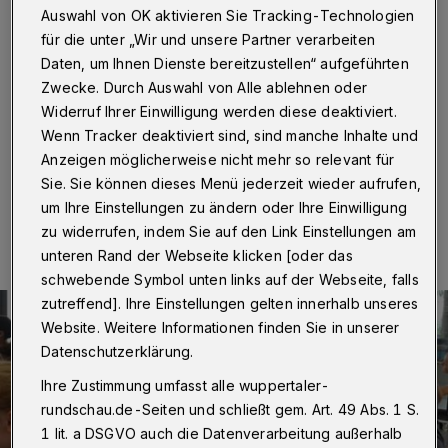
Auswahl von OK aktivieren Sie Tracking-Technologien
Wuppertal
·
Auch in diesem Jahr konnten Kids im
für die unter „Wir und unsere Partner verarbeiten
Rahmen des Wuppertaler Kulturrucksacks in den ersten
Daten, um Ihnen Dienste bereitzustellen“ aufgeführten
beiden Ferienwochen kreativ sein. Tanzen, Theater
Zwecke. Durch Auswahl von Alle ablehnen oder
spielen oder Musik machen — das Angebot war
Widerruf Ihrer Einwilligung werden diese deaktiviert.
vielfältig.
Wenn Tracker deaktiviert sind, sind manche Inhalte und
Anzeigen möglicherweise nicht mehr so relevant für
Sie. Sie können dieses Menü jederzeit wieder aufrufen,
21.07.2016 , 15:30 Uhr
Eine Minute Lesezeit
um Ihre Einstellungen zu ändern oder Ihre Einwilligung
zu widerrufen, indem Sie auf den Link Einstellungen am
unteren Rand der Webseite klicken [oder das
schwebende Symbol unten links auf der Webseite, falls
zutreffend]. Ihre Einstellungen gelten innerhalb unseres
Website. Weitere Informationen finden Sie in unserer
Datenschutzerklärung.
Ihre Zustimmung umfasst alle wuppertaler-
rundschau.de-Seiten und schließt gem. Art. 49 Abs. 1 S.
1 lit. a DSGVO auch die Datenverarbeitung außerhalb