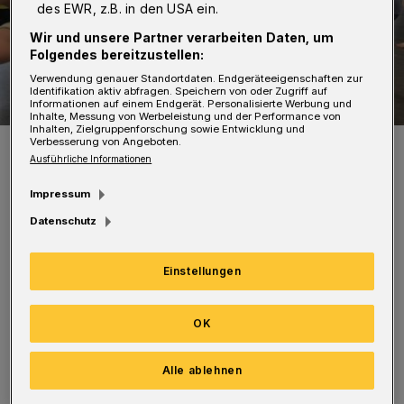
des EWR, z.B. in den USA ein.
Wir und unsere Partner verarbeiten Daten, um
Folgendes bereitzustellen:
Verwendung genauer Standortdaten. Endgeräteeigenschaften zur
Identifikation aktiv abfragen. Speichern von oder Zugriff auf
Informationen auf einem Endgerät. Personalisierte Werbung und
Inhalte, Messung von Werbeleistung und der Performance von
Inhalten, Zielgruppenforschung sowie Entwicklung und
Verbesserung von Angeboten.
Das Foto entstand beim Workshop „Einfach tanzen“.
Ausführliche Informationen
Foto: Mario Blume
Impressum
Datenschutz
Einstellungen
Was dabei herausgekommen ist zeigen die
jugendlichen Teilnehmer am Freitag, 22. Juli
OK
2016, zwischen 15 und 17 Uhr in der börse an
der Wolkenburg. Der Eintritt ist frei.
Alle ablehnen