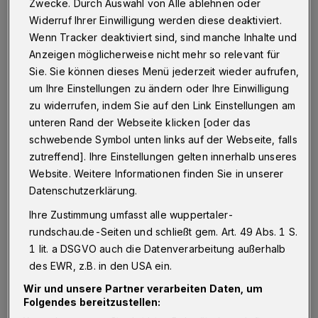
V
Zwecke. Durch Auswahl von Alle ablehnen oder
ergangene Woche hatte das Tanztheater
Widerruf Ihrer Einwilligung werden diese deaktiviert.
Wuppertal der Intendantin Adolphe
Wenn Tracker deaktiviert sind, sind manche Inhalte und
Binder ein letztes finanzielles Angebot zur
Anzeigen möglicherweise nicht mehr so relevant für
Auflösung ihres bis 2022 gültigen Vertrags
Sie. Sie können dieses Menü jederzeit wieder aufrufen,
um Ihre Einstellungen zu ändern oder Ihre Einwilligung
gemacht. Sie hatte es, wie so viele Angebote
zu widerrufen, indem Sie auf den Link Einstellungen am
zuvor, ausgeschlagen. Nach dem Urteil des
unteren Rand der Webseite klicken [oder das
Arbeitsgerichts am Donnerstag scheint das
schwebende Symbol unten links auf der Webseite, falls
eine gute Entscheidung gewesen zu sein. Die
zutreffend]. Ihre Einstellungen gelten innerhalb unseres
Website. Weitere Informationen finden Sie in unserer
fristlose Kündigung, so entschied das Gericht,
Datenschutzerklärung.
ist unwirksam. "Ich bin wahnsinnig froh und
Ihre Zustimmung umfasst alle wuppertaler-
erleichtert", erklärte Binder nach der
rundschau.de-Seiten und schließt gem. Art. 49 Abs. 1 S.
Urteilsverkündung.
1 lit. a DSGVO auch die Datenverarbeitung außerhalb
des EWR, z.B. in den USA ein.
Gut zwei Stunden hatte Richter Carsten
Wir und unsere Partner verarbeiten Daten, um
Gironda zuvor in Anwesenheit von etwa 13
Folgendes bereitzustellen: