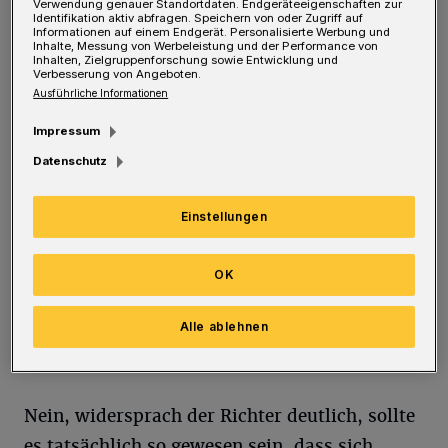
Verwendung genauer Standortdaten. Endgeräteeigenschaften zur
Tänzern sowie weiteren Mitarbeitern der
Identifikation aktiv abfragen. Speichern von oder Zugriff auf
Informationen auf einem Endgerät. Personalisierte Werbung und
weltberühmten Compagnie die Argumentation
Inhalte, Messung von Werbeleistung und der Performance von
Inhalten, Zielgruppenforschung sowie Entwicklung und
des Tanztheaters für die fristlose Kündigung
Verbesserung von Angeboten.
Ausführliche Informationen
von Binder anhand von drei Punkten deutlich
auseinander gepflückt. Los ging es damit,
Impressum
dass das Tanztheater den bestehenden
Datenschutz
Intendantenvertrag gänzlich anfechten wollte
— mit der Begründung, Binder habe den
Einstellungen
neuen Arbeitgeber bewusst getäuscht und
verschwiegen, dass es bei ihrer vorherigen
OK
Stelle in Göteborg angeblich (Binder bestreitet
Alle ablehnen
das) massive Probleme gegeben habe.
Nein, widersprach der Richter deutlich, sollte
es tatsächlich so gewesen sein, dass sich