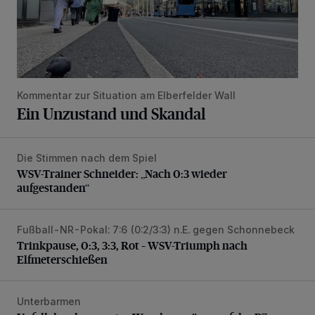
Kommentar zur Situation am Elberfelder Wall
Ein Unzustand und Skandal
Die Stimmen nach dem Spiel
WSV-Trainer Schneider: „Nach 0:3 wieder aufgestanden“
WSV-Trainer Schneider: „Nach 0:3 wieder
aufgestanden“
Fußball-NR-Pokal: 7:6 (0:2/3:3) n.E. gegen Schonnebeck
Trinkpause, 0:3, 3:3, Rot – WSV-Triumph nach Elfmetersc
Trinkpause, 0:3, 3:3, Rot – WSV-Triumph nach
Elfmeterschießen
Unterbarmen
Unfall durch gewagtes Wendemanöver auf der B7