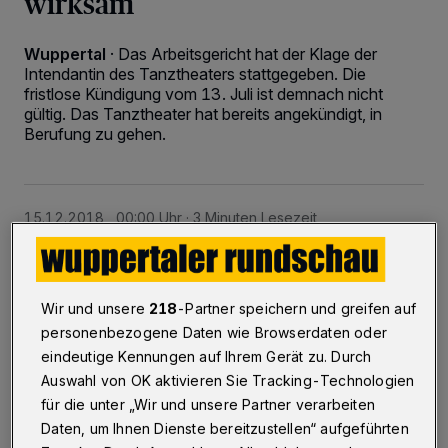
wirksam
Wuppertal
·
Das Arbeitsgericht hat der Klage der
Intendantin des Tanztheaters stattgegeben. Die
fristlose Kündigung vom 13. Juli ist demnach nicht
gültig. Das Tanztheater hat bereits angekündigt, in
Berufung zu gehen.
15.12.2018 , 00:00 Uhr
3 Minuten Lesezeit
Wir und unsere
218
-Partner speichern und greifen auf
personenbezogene Daten wie Browserdaten oder
eindeutige Kennungen auf Ihrem Gerät zu. Durch
Auswahl von OK aktivieren Sie Tracking-Technologien
Von Nicole Bolz
für die unter „Wir und unsere Partner verarbeiten
Daten, um Ihnen Dienste bereitzustellen“ aufgeführten