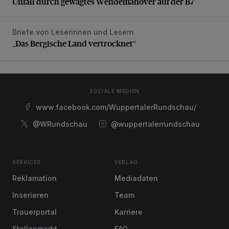
Unfall durch gewagtes Wendemanöver auf der B7
Briefe von Leserinnen und Lesern
„Das Bergische Land vertrocknet“
„Das Bergische Land vertrocknet“
SOZIALE MEDIEN
www.facebook.com/WuppertalerRundschau/
@WRundschau
@wuppertalerrundschau
SERVICES
VERLAG
Reklamation
Mediadaten
Inserieren
Team
Trauerportal
Karriere
Stellenmarkt
FAQ